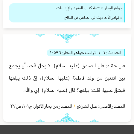
جواهر البحار
»
تتمة كتاب العقود والإيقاعات
» نوادر الأحاديث في المناهي في النكاح
الحديث:
١
ترتيب جواهر البحار:
١٠٥٩٦
/
قال حمّاد: قال الصادق (عليه السلام): لا يحلّ لأحد أن يجمع
بين اثنتين من ولد فاطمة (عليها السلام)، إنّ ذلك يبلغها
فيشقّ عليها، قلت: يبلغها؟ قال (عليه السلام): إي والله.
المصدر الأصلي:
علل الشرائع
المصدر من بحار الأنوار: ج
١٠١
،
ص٢٧
/