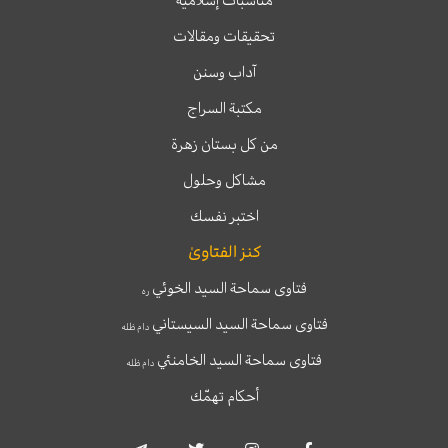
مناسبات إسلامية
تحقيقات ومقالات
آداب وسنن
مكتبة السراج
من كل بستان زهرة
مشاكل وحلول
اختبر نفسك
كنز الفتاوىٰ
فتاوى سماحة السيد الخوئي
ره
فتاوى سماحة السيد السيستاني
دام ظله
فتاوى سماحة السيد الخامنئي
دام ظله
أحكام تهمّك
T
T
I
F
e
w
n
a