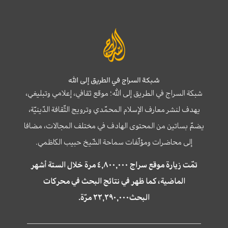
شبكة السراج في الطريق إلى الله
شبكة السراج في الطريق إلى الله؛ موقع ثقافي، إعلامي وتبليغي،
يهدف لنشر معارف الإسلام المحمّدي وترويج الثّقافة الدّينيّة،
يضمّ بساتين من المحتوى الهادف في مختلف المجالات، مضافا
إلى محاضرات ومؤلّفات سماحة الشّيخ حبيب الكاظمي.
تمّت زيارة موقع سراج ٤,٨٠٠,٠٠٠ مرة خلال الستة أشهر
الماضية، كما ظهر في نتائج البحث في محركات
البحث٢٢,٢٩٠,٠٠٠ مرّة.