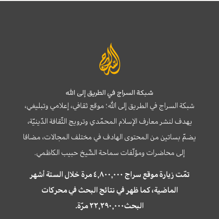
شبكة السراج في الطريق إلى الله
شبكة السراج في الطريق إلى الله؛ موقع ثقافي، إعلامي وتبليغي،
يهدف لنشر معارف الإسلام المحمّدي وترويج الثّقافة الدّينيّة،
يضمّ بساتين من المحتوى الهادف في مختلف المجالات، مضافا
إلى محاضرات ومؤلّفات سماحة الشّيخ حبيب الكاظمي.
تمّت زيارة موقع سراج ٤,٨٠٠,٠٠٠ مرة خلال الستة أشهر
الماضية، كما ظهر في نتائج البحث في محركات
البحث٢٢,٢٩٠,٠٠٠ مرّة.