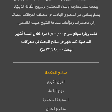
يهدف لنشر معارف الإسلام المحمّدي وترويج الثّقافة الدّينيّة،
يضمّ بساتين من المحتوى الهادف في مختلف المجالات، مضافا
إلى محاضرات ومؤلّفات سماحة الشّيخ حبيب الكاظمي.
تمّت زيارة موقع سراج ٤,٨٠٠,٠٠٠ مرة خلال الستة أشهر
الماضية، كما ظهر في نتائج البحث في محركات
البحث٢٢,٢٩٠,٠٠٠ مرّة.
منابع الحكمة
القرآن الكريم
نهج البلاغة
الصحيفة السجادية
مفاتيح الجنان