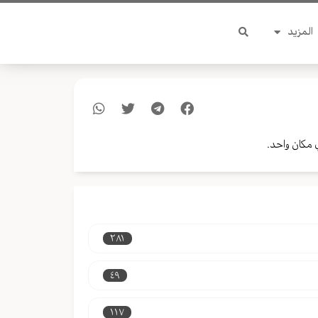
المزيد
 مكان واحد.
٢٨١
٤٩
١١٧