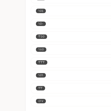
١٥٤
١٥٠
٣٥٥
١٧٥
٣٣٢
١٥١
٢٣
٤١٧