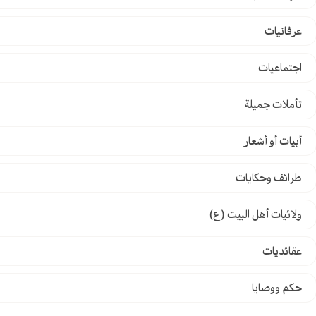
عرفانيات
اجتماعيات
تأملات جميلة
أبيات أو أشعار
طرائف وحكايات
ولائيات أهل البيت (ع)
عقائديات
حكم ووصايا