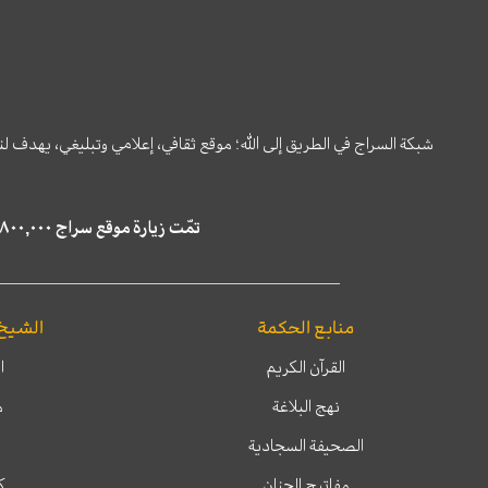
شبكة السراج في الطريق إلى الله؛ موقع ثقافي، إعلامي وتبليغي، يهدف ل
تمّت زيارة موقع سراج ٤,٨٠٠,٠٠٠ مرة خلال الستة أشهر الماضية، كما ظهر في نتائج البحث في محركات البحث٢٢,٢٩٠,٠٠٠ مرّة.
منابع الحكمة
الشيخ
القرآن الكريم
ا
نهج البلاغة
م
الصحيفة السجادية
مفاتيح الجنان
ك