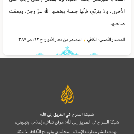
الأخرى، ولا يتربّع، فإنّها جلسة يبغضها الله عزّ وجلّ، ويمقت
صاحبها.
المصدر الأصلي:
الكافي
المصدر من بحار الأنوار: ج
٦٣
،
ص٣٨٩
/
شبكة السراج في الطريق إلى الله
شبكة السراج في الطريق إلى الله؛ موقع ثقافي، إعلامي وتبليغي،
يهدف لنشر معارف الإسلام المحمّدي وترويج الثّقافة الدّينيّة،