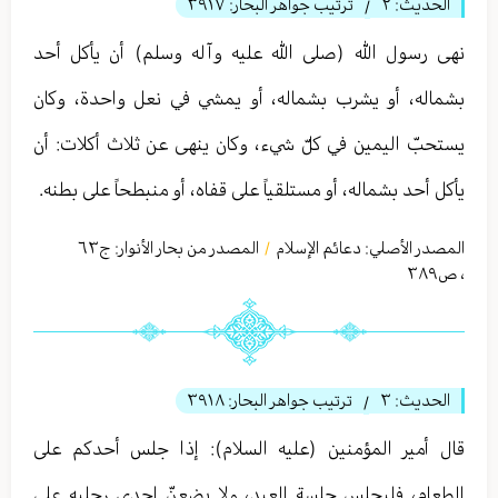
الحديث:
٢
ترتيب جواهر البحار:
٣٩١٧
/
نهى رسول الله (صلى الله عليه وآله وسلم) أن يأكل أحد
بشماله، أو يشرب بشماله، أو يمشي في نعل واحدة، وكان
يستحبّ اليمين في كلّ شيء، وكان ينهى عن ثلاث أكلات: أن
يأكل أحد بشماله، أو مستلقياً على قفاه، أو منبطحاً على بطنه.
المصدر الأصلي:
دعائم الإسلام
المصدر من بحار الأنوار: ج
٦٣
/
،
ص٣٨٩
الحديث:
٣
ترتيب جواهر البحار:
٣٩١٨
/
قال أمير المؤمنين (عليه السلام): إذا جلس أحدكم على
الطعام، فليجلس جلسة العبد، ولا يضعنّ إحدى رجليه على