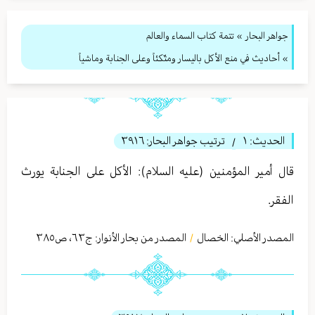
جواهر البحار
»
تتمة كتاب السماء والعالم
» أحاديث في منع الأكل باليسار ومتّكئاً وعلى الجنابة وماشياً
الحديث:
١
ترتيب جواهر البحار:
٣٩١٦
/
قال أمير المؤمنين (عليه السلام): الأكل على الجنابة يورث
الفقر.
المصدر الأصلي:
الخصال
المصدر من بحار الأنوار: ج
٦٣
،
ص٣٨٥
/