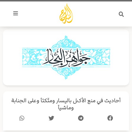
خطي
لى
لمحتوى
أحاديث في منع الأكل باليسار ومتّكئاً وعلى الجنابة
وماشياً