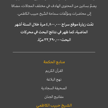
يضمّ بساتين من المحتوى الهادف في مختلف المجالات، مضافا
إلى محاضرات ومؤلّفات سماحة الشّيخ حبيب الكاظمي.
تمّت زيارة موقع سراج ٤,٨٠٠,٠٠٠ مرة خلال الستة أشهر
الماضية، كما ظهر في نتائج البحث في محركات
البحث٢٢,٢٩٠,٠٠٠ مرّة.
منابع الحكمة
القرآن الكريم
نهج البلاغة
الصحيفة السجادية
مفاتيح الجنان
الشيخ حبيب الكاظمي