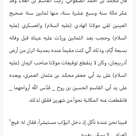
قال محمّد بن أحمد الصفواني‏: رأيت القاسم بن العلاء وقد
عمّر مائة سنة وسبع عشرة سنة، منها ثمانين سنة صحيح
العينين لقي مولانا الهادي (عليه السلام) والعسكري (عليه
السلام) وحجب بعد الثمانين وردّت عليه عيناه قبل وفاته
بسبعة أيّام، وذلك أنّي كنت مقيماً عنده بمدينة الران من أرض
أذربيجان، وكان لا ينقطع توقيعات مولانا صاحب الزمان (عليه
السلام) على يد أبي جعفر محمّد بن عثمان العمري، وبعده
على يد أبي القاسم الحسين بن روح _ قدّس الله أرواحهما _
فانقطعت عنه المكاتبة نحواً من شهرين فقلق لذلك.
١
فبينا نحن عنده نأكل إذ دخل البوّاب مستبشراً، فقال له: فيج
العراق _ لا يسمّى بغيره _