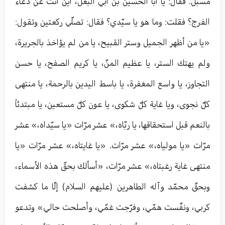
مسبل. فقال: يا أبا الحسين بن أبي البغل، أين أنت عن دعاء
الفرج؟ فقلت: وما هو يا سيّدي؟ فقال: تصلّي ركعتين وتقول:
«يا من أظهر الجميل وستر القبيح، يا من لم يؤاخذ بالجريرة،
ولم يهتك الستر، يا عظيم المنّ، يا كريم الصفح، يا حسن
التجاوز، يا واسع المغفرة، يا باسط اليدين بالرحمة، يا منتهى
كلّ نجوى، ويا غاية كلّ شكوى، يا عون كلّ مستعين، يا مبتدئاً
بالنعم قبل استحقاقها، يا ربّاه،» عشر مرّات «يا سيّداه،» عشر
مرّات «يا مولياه،» عشر مرّات. «يا غايتاه،» عشر مرّات «يا
منتهى غاية رغبتاه،» عشر مرّات، «أسألك بحقّ هذه الأسماء،
وبحقّ محمّد وآله الطاهرين (عليهم السلام) إلّا ما كشفت
كربي، ونفّست همّي، وفرّجت غمّي، وأصلحت حالي» وتدعو