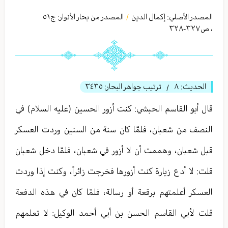
المصدر الأصلي:
إكمال الدين
المصدر من بحار الأنوار: ج
٥١
/
،
ص٣٢٧-٣٢٨
الحديث:
٨
ترتيب جواهر البحار:
٣٤٣٥
/
قال أبو القاسم الحبشي:‏ كنت أزور الحسين (عليه السلام) في
النصف من شعبان، فلمّا كان سنة من السنين وردت العسكر
قبل شعبان، وهممت أن لا أزور في شعبان، فلمّا دخل شعبان
قلت: لا أدع زيارة كنت أزورها فخرجت زائراً، وكنت إذا وردت
العسكر أعلمتهم برقعة أو رسالة، فلمّا كان في هذه الدفعة
قلت لأبي القاسم الحسن بن أبي أحمد الوكيل: لا تعلمهم