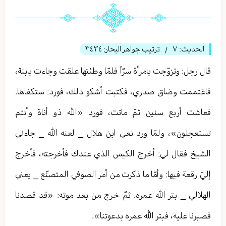
الحديث:
٧
ترتيب جواهر البحار:
٣٤٣٤
/
قال رجل: وتزوّجت بامرأة سرّاً فلمّا وطئتها علقت وجاءت بابنة،
فاغتممت وضاق صدري، فكتبت أشكو ذلك، فورد: ستكفاها.
فعاشت أربع سنين ثمّ ماتت، فورد «الله ذو أناة وأنتم
تستعجلون»، ولمّا ورد نعي ابن هلال _ لعنه الله _ جاءني
الشيخ فقال لي: أخرج الكيس الذي عندك فأخرجته، فأخرج
إليّ رقعة فيها: وأمّا ما ذكرت من أمر الصوفي المتصنّع _ يعني
الهلالي _ بتر الله عمره. ثمّ خرج من بعد موته: «قد قصدنا
فصبرنا عليه، فبتر الله عمره بدعوتنا».