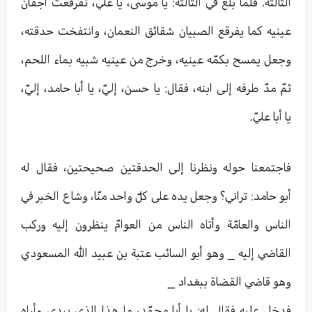
الثالثة. فلمّا بلغ في الثالثة: يا موسى، يا عليّ، تفرقعت أجفان
عينيه كما يفرقع الصبيان شقائق النعمان، وانتفخت حدقته،
وجعل يمسح بكمّه عينيه، وخرج من عينيه شبيه بماء اللحم،
ثمّ مدّ طرفه إلى ابنه، فقال: يا حسن، إليّ، يا أبا حامد، إليّ،
يا أبا عليّ.
فاجتمعنا حوله ونظرنا إلى الحدقتين صحيحتين، فقال له
أبو حامد: تراني؟ وجعل يده على كلّ واحد منّا، وشاع الخبر في
الناس والعامّة وأتاه الناس من العوامّ ينظرون إليه وركب
القاضي إليه _ وهو أبو السائب عتبة بن عبيد الله المسعودي
وهو قاضي القضاة ببغداد _
فدخل عليه فقال له: يا أبا محمّد، ما هذا الذي بيدي وأراه