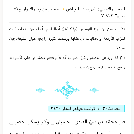
المصدر الأصلي:
الفهرست للنجاشي
المصدر من بحار الأنوار: ج
٥١
/
،
ص٣٠٦-٣٠٧
(١) الحسین بن روح النوبختي (م٣٢٦هـ): أبوالقاسم، أصله من بغداد، ثالث
النوّاب الأربعة، والحكایات في عقلها ورشدها كثیرة. راجع: أعيان الشيعة، ج٦،
ص٢١.
(٢) كذا ورد في المصدر ولكنّ الصواب أنّه «أبوجعفر محمّد بن عليّ الأسود».
راجع: قاموس الرجال، ج٧، ص٤٣٦.
الحديث:
٣
ترتيب جواهر البحار:
٣٤٣٠
/
قال محمّد بن عليّ العلوي الحسيني _ وكان يسكن بمصر _:
دهمني أمر عظيم وهمّ شديد من قبل صاحب مصر، فخشيته