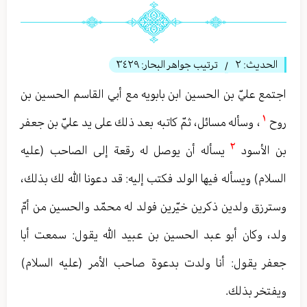
الحديث:
٢
ترتيب جواهر البحار:
٣٤٢٩
/
اجتمع عليّ بن الحسين ابن بابويه مع أبي القاسم الحسين بن
١
روح
، وسأله مسائل، ثمّ كاتبه بعد ذلك على يد عليّ بن جعفر
٢
بن الأسود
يسأله أن يوصل له رقعة إلى الصاحب (عليه
السلام) ويسأله فيها الولد فكتب إليه: قد دعونا الله لك بذلك،
وسترزق ولدين ذكرين خيّرين فولد له محمّد والحسین من أمّ
ولد، وكان أبو عبد الحسين بن عبيد الله يقول: سمعت أبا
جعفر يقول: أنا ولدت بدعوة صاحب الأمر (عليه السلام)
ويفتخر بذلك.