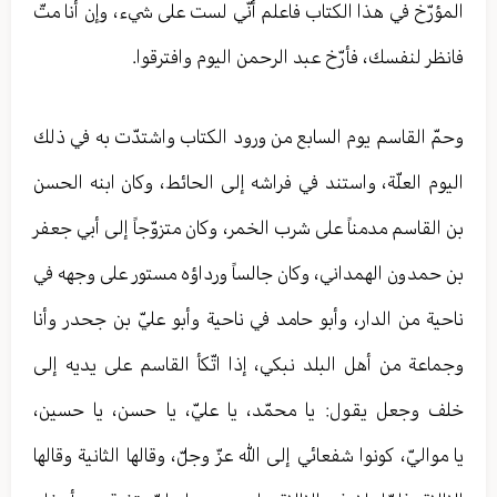
المؤرّخ في هذا الكتاب فاعلم أنّي لست على شيء، وإن أنا متّ
فانظر لنفسك، فأرّخ عبد الرحمن اليوم وافترقوا.
وحمّ القاسم يوم السابع من ورود الكتاب واشتدّت به في ذلك
اليوم العلّة، واستند في فراشه إلى الحائط، وكان ابنه الحسن
بن القاسم مدمناً على شرب الخمر، وكان متزوّجاً إلى أبي جعفر
بن حمدون الهمداني، وكان جالساً ورداؤه مستور على وجهه في
ناحية من الدار، وأبو حامد في ناحية وأبو عليّ بن جحدر وأنا
وجماعة من أهل البلد نبكي، إذا اتّكأ القاسم على يديه إلى
خلف وجعل يقول: يا محمّد، يا عليّ، يا حسن، يا حسين،
يا مواليّ، كونوا شفعائي إلى الله عزّ وجلّ، وقالها الثانية وقالها