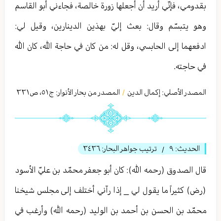
بقدومي، فإنّي أريد أن أجعلها زورة خالصة، فجاءني أبو القاسم
وهو يتبسّم وقال: بعث إليّ بهذين الدينارين، وقيل لي:
ادفعهما إلى الحابسي، وقل له: من كان في حاجة الله، كان الله
في حاجته.
المصدر الأصلي:
إكمال الدين
المصدر من بحار الأنوار: ج
٥١
،
ص٣٣١
/
الحديث:
٩
ترتيب جواهر البحار:
٣٤٣٦
/
قال الصدوق (رحمه الله): كان أبو جعفر محمّد بن عليّ الأسود
(رض) كثيراً ما يقول لي _ إذا رآني أختلف إلى مجلس شيخنا
محمّد بن الحسن بن أحمد بن الوليد (رحمه الله) وأرغب في