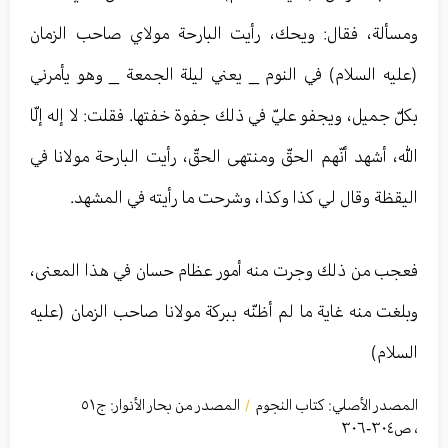
ومسألة، فقال: ويحك، رأيت البارحة مولاي صاحب الزمان
(عليه السلام) في النوم _ يعني ليلة الجمعة _ وهو يأمرني
بكلّ جميل، ويجفو عليّ في ذلك جفوة خفتها. فقلت: لا إله إلّا
الله، أشهد أنّهم الحقّ ومنتهى الحقّ، رأيت البارحة مولانا في
اليقظة وقال لي كذا وكذا، وشرحت ما رأيته في المشهد.
فعجب من ذلك وجرت منه أمور عظام حسان في هذا المعنى،
وبلغت منه غاية ما لم أظنّه ببركة مولانا صاحب الزمان (عليه
السلام)
المصدر الأصلي:
كتاب النجوم
المصدر من بحار الأنوار: ج
٥١
/
،
ص٣٠٤-٣٠٦