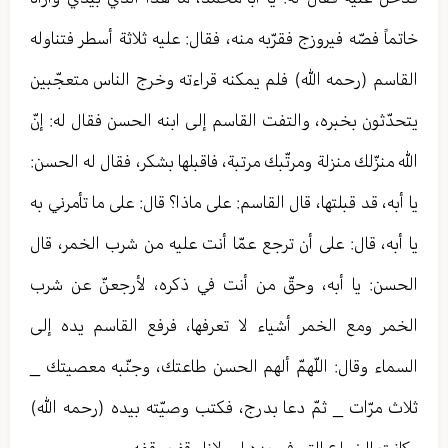
خاتماً فصّه فيروزج فقرّبه منه، فقال: عليه ثلاثة أسطر فتناوله
القاسم (رحمه الله) فلم يمكنه قراءته وخرج الناس متعجّبين
يتحدّثون بخبره، والتفت القاسم إلى ابنه الحسن فقال له: إنّ
الله منزّلك منزلة ومرتّبك مرتبة، فاقبلها بشكر، فقال له الحسن:
يا أبه، قد قبلتها، قال القاسم: على ماذا؟ قال: على ما تأمرني به
يا أبه، قال: على أن ترجع عمّا أنت عليه من شرب الخمر، قال
الحسن: يا أبه، وحقّ من أنت في ذكره، لأرجعنّ عن شرب
الخمر ومع الخمر أشياء لا تعرفها، فرفع القاسم يده إلى
السماء وقال: اللّهمّ ألهم الحسن طاعتك، وجنّبه معصيتك _
ثلاث مرّات _ ثمّ دعا بدرج، فكتب وصيّته بيده (رحمه الله)
وكانت الضياع التي في يده لمولانا وقف وقفه.