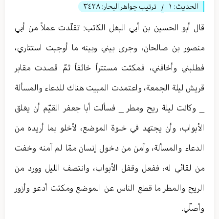
الحديث:
١
ترتيب جواهر البحار:
٣٤٢٨
/
قال أبو الحسين بن أبي البغل الكاتب:‏ تقلّدت عملاً من أبي
منصور بن صالحان، وجرى بيني وبينه ما أوجبت استتاري،
فطلبني وأخافني، فمكثت مستتراً خائفاً ثمّ قصدت مقابر
قريش ليلة الجمعة، واعتمدت المبيت هناك للدعاء والمسألة
_ وكانت ليلة ريح ومطر _ فسألت أبا جعفر القيّم أن يغلق
الأبواب، وأن يجتهد في خلوة الموضع، لأخلو بما أريده من
الدعاء والمسألة، وآمن من دخول إنسان ممّا لم آمنه وخفت
من لقائي له، ففعل وقفل الأبواب، وانتصف الليل وورد من
الريح والمطر ما قطع الناس عن الموضع ومكثت أدعو وأزور
وأصلّي.