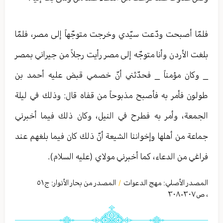
فلمّا أصبحت ودّعت سيّدي وخرجت متوجّهاً إلى مصر، فلمّا
بلغت الأردن وأنا متوجّه إلى مصر رأيت رجلاً من جيراني بمصر
_ وكان مؤمناً _ فحدّثني أنّ خصمي قبض عليه أحمد بن
طولون فأمر به فأصبح مذبوحاً من قفاه قال: وذلك في ليلة
الجمعة، وأمر به فطرح في النيل، وكان ذلك فيما أخبرني
جماعة من أهلها وإخواننا الشيعة أنّ ذلك كان فيما بلغهم عند
فراغي من الدعاء، كما أخبرني مولاي (عليه السلام).
المصدر الأصلي:
مهج الدعوات
المصدر من بحار الأنوار: ج
٥١
/
،
ص٣٠٧-٣٠٨