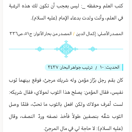
كتب العلم وحفظه _: ليس بعجب أن تكون لك هذه الرغبة
في العلم، وأنت ولدت بدعاء الإمام (عليه السلام).
المصدر الأصلي:
إكمال الدين
المصدر من بحار الأنوار: ج
٥١
،
ص٣٣٦
/
الحديث:
١٠
ترتيب جواهر البحار:
٣٤٣٧
/
كان بقم رجل بزّاز مؤمن وله شريك مرجئ، فوقع بينهما ثوب
نفيس، فقال المؤمن: يصلح هذا الثوب لمولاي، فقال شريكه:
لست أعرف مولاك ولكن افعل بالثوب ما تحبّ، فلمّا وصل
الثوب شقّه بنصفين طولاً فأخذ نصفه وردّ النصف، وقال
(عليه السلام): لا حاجة لي في مال المرجئ.