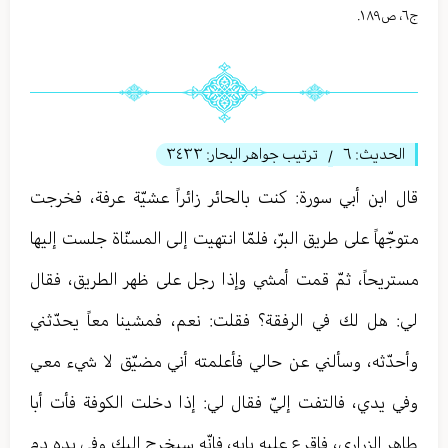
ج٦، ص١٨٩.
الحديث:
٦
ترتيب جواهر البحار:
٣٤٣٣
/
قال ابن أبي سورة: كنت بالحائر زائراً عشيّة عرفة، فخرجت
متوجّهاً على طريق البرّ، فلمّا انتهيت إلى المسنّاة جلست إليها
مستريحاً، ثمّ قمت أمشي وإذا رجل على ظهر الطريق، فقال
لي: هل لك في الرفقة؟ فقلت: نعم، فمشينا معاً يحدّثني
وأحدّثه، وسألني عن حالي فأعلمته أني مضيّق لا شيء معي
وفي يدي، فالتفت إليّ فقال لي: إذا دخلت الكوفة فأت أبا
طاهر الزراري، فاقرع عليه بابه، فإنّه سيخرج إليك وفي يده دم