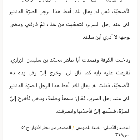
الأضحيّة، فقل له: يقال لك: أعط هذا الرجل الصرّة الدنانير
التي عند رجل السرير، فتعجّبت من هذا، ثمّ فارقني ومضى
لوجهه لا أدري أين سلك.
ودخلت الكوفة وقصدت أبا طاهر محمّد بن سليمان الزراري،
فقرعت عليه بابه كما قال لي، وخرج إليّ وفي يده دم
الأضحيّة، فقلت له: يقال لك: أعط هذا الرجل الصرّة الدنانير
التي عند رجل السرير، فقال: سمعاً وطاعة، ودخل فأخرج إليّ
الصرّة، فسلّمها إليّ فأخذتها وانصرفت.
المصدر الأصلي:
الغيبة للطوسي
المصدر من بحار الأنوار: ج
٥١
/
،
ص٣١٨