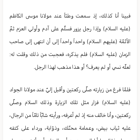
فبينا أنا كذلك، إذ سمعت وطئاً عند مولانا موسى الكاظم
(عليه السلام) وإذا رجل يزور فسلّم على آدم وأولي العزم ثمّ
الأئمّة (عليهم السلام) واحداً واحداً إلى أن انتهى إلى صاحب
الزمان (عليه السلام) فلم يذكره، فعجبت من ذلك وقلت له:
لعلّه نسي أو لم يعرف؟ أو هذا مذهب لهذا الرجل.
فلمّا فرغ من زيارته صلّى ركعتين وأقبل إليّ عند مولانا الجواد
(عليه السلام) فزار مثل تلك الزيارة وذلك السلام وصلّى
ركعتين، وأنا خائف منه إذ لم أعرفه، ورأيته شابّاً تامّاً من الرجال،
عليه ثياب بيض، وعمامة محنّك، وذؤابة، ورداء على كتفه