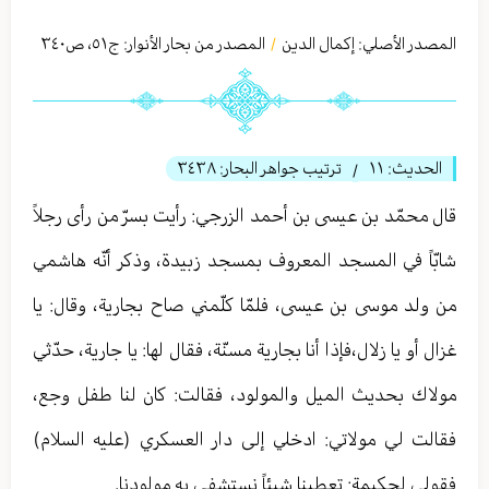
المصدر الأصلي:
إكمال الدين
المصدر من بحار الأنوار: ج
٥١
،
ص٣٤٠
/
الحديث:
١١
ترتيب جواهر البحار:
٣٤٣٨
/
قال محمّد بن عيسى بن أحمد الزرجي‏: رأيت بسرّ من رأى رجلاً
شابّاً في المسجد المعروف بمسجد زبيدة، وذكر أنّه هاشمي
من ولد موسى بن عيسى، فلمّا كلّمني صاح بجارية، وقال: يا
غزال أو يا زلال،فإذا أنا بجارية مسنّة، فقال لها: يا جارية، حدّثي
مولاك بحديث الميل والمولود، فقالت: كان لنا طفل وجع،
فقالت لي مولاتي: ادخلي إلى دار العسكري (عليه السلام)
فقولي لحكيمة: تعطينا شيئاً نستشفي به مولودنا.