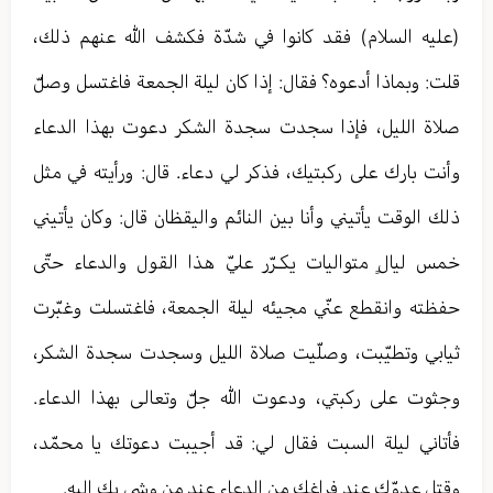
(عليه السلام) فقد كانوا في شدّة فكشف الله عنهم ذلك،
قلت: وبماذا أدعوه؟ فقال: إذا كان ليلة الجمعة فاغتسل وصلّ
صلاة الليل، فإذا سجدت سجدة الشكر دعوت بهذا الدعاء
وأنت بارك على ركبتيك، فذكر لي دعاء. قال: ورأيته في مثل
ذلك الوقت يأتيني وأنا بين النائم واليقظان قال: وكان يأتيني
خمس ليالٍ متواليات يكـرّر عليّ هذا القول والدعاء حتّى
حفظته وانقطع عنّي مجيئه ليلة الجمعة، فاغتسلت وغبّرت
ثيابي وتطيّبت، وصلّيت صلاة الليل وسجدت سجدة الشكر،
وجثوت على ركبتي، ودعوت الله جلّ وتعالى بهذا الدعاء.
فأتاني ليلة السبت فقال لي: قد أجيبت دعوتك يا محمّد،
وقتل عدوّك عند فراغك من الدعاء عند من وشى بك إليه.