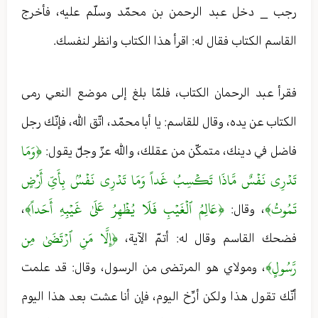
رجب _ دخل عبد الرحمن بن محمّد وسلّم عليه، فأخرج
القاسم الكتاب فقال له: اقرأ هذا الكتاب وانظر لنفسك.
فقرأ عبد الرحمان الكتاب، فلمّا بلغ إلى موضع النعي رمى
الكتاب عن يده، وقال للقاسم: يا أبا محمّد، اتّق الله، فإنّك رجل
﴿وَمَا
فاضل في دينك، متمكّن من عقلك، والله عزّ وجلّ يقول:
تَدۡرِي نَفۡسٌ مَّاذَا تَكۡسِبُ غَداً وَمَا تَدۡرِي نَفۡسُۢ بِأَيِّ أَرۡضٍ
تَمُوتُ﴾
﴿عَالِمُ ٱلۡغَيۡبِ فَلَا يُظۡهِرُ عَلَىٰ غَيۡبِهِ أَحَداً﴾
، وقال:
،
﴿إِلَّا مَنِ ٱرۡتَضَىٰ مِن
فضحك القاسم وقال له: أتمّ الآية،
رَّسُولٍ﴾
، ومولاي هو المرتضى من الرسول، وقال: قد علمت
أنّك تقول هذا ولكن أرِّخ اليوم، فإن أنا عشت بعد هذا اليوم