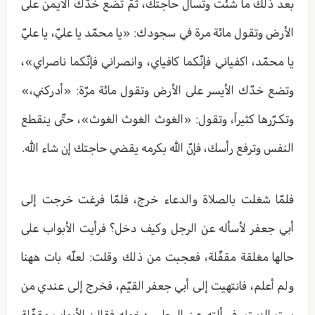
بعد ذلك ما شئت وتسأل حاجتك، ثمّ تضع خدّك الأيمن على
الأرض وتقول مائة مرة في سجودك: «يا محمّد يا عليّ، يا عليّ
يا محمّد، اكفياني فإنّكما كافياي، وانصراني فإنّكما ناصراي»،
وتضع خدّك الأيسر على الأرض وتقول مائة مرّة: «أدركني،»
وتكـرّرها كثيراً، وتقول: «الغوث الغوث الغوث»، حتّى ينقطع
النفس وترفع رأسك، فإنّ الله بكرمه يقضي حاجتك إن شاء الله.
فلمّا شغلت بالصلاة والدعاء خرج، فلمّا فرغت خرجت إلى
أبي جعفر لأسأله عن الرجل وكيف دخل؟ فرأيت الأبواب على
حالها مغلقة مقفّلة، فعجبت من ذلك وقلت: لعلّه بات ههنا
ولم أعلم، فانتهيت إلى أبي جعفر القيّم، فخرج إلى عندي من
بيت الزيت، فسألته عن الرجل ودخوله فقال: الأبواب مقفّلة