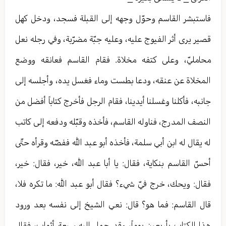
فاستبشر القاسم وحوّل وجهه إلى القبلة فسجد، ودخل كهل
قصير يرى أثر الفيوج عليه، وعليه جبّة مضرّبة، وفي رجله نعل
محامليّ، وعلى كتفه مخلاة. فقام القاسم فعانقه ووضع
المخلاة عن عنقه، ودعا بطست وماء فغسل يده، وأجلسه إلى
جانبه، فأكلنا وغسلنا أيدينا، فقام الرجل فأخرج كتاباً أفضل من
النصف المدرج، فناوله القاسم، فأخذه وقبّله ودفعه إلى كاتب
له يقال له ابن أبي سلمة، فأخذه أبو عبد الله ففضّه وقرأه حتّى
أحسّ القاسم بنكاية، فقال: يا أبا عبد الله، خير، فقال: خير،
فقال: ويحك، خرج فيّ شيء؟ فقال أبو عبد الله: ما تكره فلا،
قال القاسم: فما هو؟ قال: نعي الشيخ إلى نفسه بعد ورود
هذا الكتاب بأربعين يوماً، وقد حمل إليه سبعة أثواب، فقال