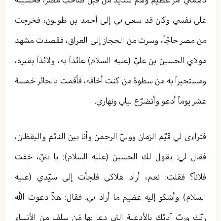
على نفسي وكان قد سعى بي إلى أحمد بن طولون، فخرجت
من مصر حاجّاً، وسرت من الحجاز إلى العراق، فقصدت مشهد
مولاي الحسين بن عليّ (عليه السلام) عائذاً به، ولائذاً بقبره،
ومستجيراً به من سطوة من كنت أخافه، فأقمت بالحائر خمسة
عشر يوماً أدعو وأتضرّع ليلي ونهاري.
فتراءى لي قيّم الزمان ووليّ الرحمن وأنا بين النائم واليقظان،
فقال لي: يقول لك الحسين (عليه السلام): يا بنيّ، خفت
فلاناً؟ فقلت: نعم، أراد هلاكي فلجأت إلى سيّدي (عليه
السلام) وأشكو إليه عظيم ما أراد بي. فقال: هلاّ دعوت الله
ربّك وربّ آبائك بالأدعية التي دعا بها مَن سلف من الأنبياء