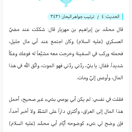
الحديث:
٤
ترتيب جواهر البحار:
٣٤٣١
/
قال محمّد بن إبراهيم بن مهزيار قال: شككت عند مضيّ
العسكري (عليه السلام) وكان اجتمع عند أبي مال جليل،
فحمله وركب في السفينة وخرجت معه مشيّعاً له فوعك وعكاً
شديداً. فقال: يا بنيّ، ردّني ردّني فهو الموت، واتّق الله في هذا
المال، وأوصى إليّ ومات.
فقلت في نفسي: لم يكن أبي يوصي بشيء غير صحيح، أحمل
هذا المال إلى العراق، وأكتري داراً على الشطّ ولا أخبر أحداً،
فإن وضح لي شيء كوضوحه أيّام أبي محمّد (عليه السلام)