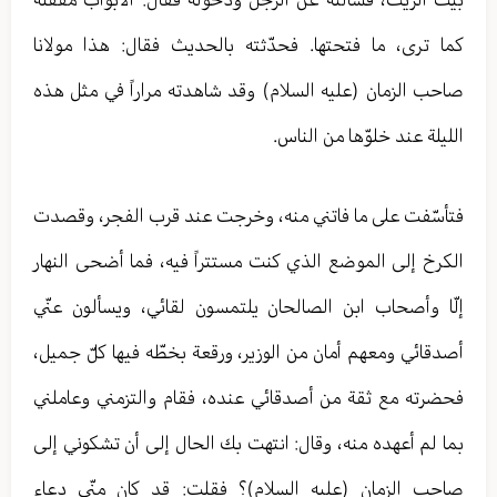
كما ترى، ما فتحتها. فحدّثته بالحديث فقال: هذا مولانا
صاحب الزمان (عليه السلام) وقد شاهدته مراراً في مثل هذه
الليلة عند خلوّها من الناس.
فتأسّفت على ما فاتني منه، وخرجت عند قرب الفجر، وقصدت
الكرخ إلى الموضع الذي كنت مستتراً فيه، فما أضحى النهار
إلّا وأصحاب ابن الصالحان يلتمسون لقائي، ويسألون عنّي
أصدقائي ومعهم أمان من الوزير، ورقعة بخطّه فيها كلّ جميل،
فحضرته مع ثقة من أصدقائي عنده، فقام والتزمني وعاملني
بما لم أعهده منه، وقال: انتهت بك الحال إلى أن تشكوني إلى
صاحب الزمان (عليه السلام)؟ فقلت: قد كان منّي دعاء