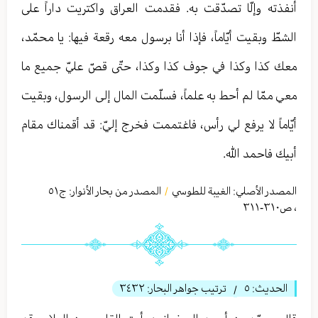
أنفذته وإلّا تصدّقت به. فقدمت العراق واكتريت داراً على
الشطّ وبقيت أيّاماً، فإذا أنا برسول معه رقعة فيها: يا محمّد،
معك كذا وكذا في جوف كذا وكذا، حتّى قصّ عليّ جميع ما
معي ممّا لم أحط به علماً، فسلّمت المال إلى الرسول، وبقيت
أيّاماً لا يرفع لي رأس، فاغتممت فخرج إليّ: قد أقمناك مقام
أبيك فاحمد الله.
المصدر الأصلي:
الغيبة للطوسي
المصدر من بحار الأنوار: ج
٥١
/
،
ص٣١٠-٣١١
الحديث:
٥
ترتيب جواهر البحار:
٣٤٣٢
/