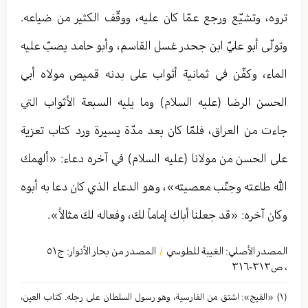
تروه، وتشيّع ورجع عمّا كان عليه، ووقّف الكثير من ضياعه.
وتولّى أبو عليّ ابن جحدر غسل القاسم، وأبو حامد يصبّ عليه
الماء، وكفّن في ثمانية أثواب على بدنه قميص مولاه أبي
الحسن الرضا (عليه السلام) وما يليه السبعة الأثواب التي
جاءت من العراق، فلمّا كان بعد مدّة يسيرة ورد كتاب تعزية
على الحسن من مولانا (عليه السلام) في آخره دعاء: «ألهمك
الله طاعته وجنّب معصيته»، وهو الدعاء الذي كان دعا به أبوه
وكان آخره: «قد جعلنا أباك إماماً لك، وفعاله لك مثالاً».
المصدر الأصلي:
الغيبة للطوسي
المصدر من بحار الأنوار: ج
٥١
/
،
ص٣١٣-٣١٦
(١) «الفيج»: اشتق من الفارسية، وهو رسول السلطان على رجله. كتاب العين،