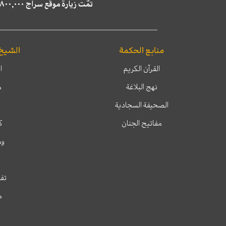
تمّت زيارة موقع سراج ٤,٨٠٠,٠٠٠ مرة خلال الستة أشهر الماضية، كما ظهر في نتائج البحث في محركات البحث٢٢,٢٩٠,٠٠٠ مرّة.
منابع الحكمة
الشيخ
القرآن الكريم
ا
نهج البلاغة
م
الصحيفة السجادية
مفاتيح الجنان
ك
وم
تفس
م