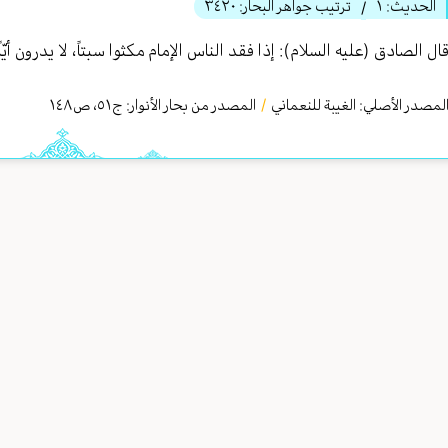
الحديث:
١
ترتيب جواهر البحار:
٣٤٢٠
/
ال الصادق (عليه السلام): إذا فقد الناس الإمام مكثوا سبتاً، لا يدرون أيّا
لمصدر الأصلي:
الغيبة للنعماني
/
المصدر من بحار الأنوار: ج
٥١
،
ص١٤٨