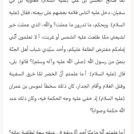
لمّا صالح الحسن بن عليّ (عليه السلام) معاوية بن أبي
سفيان، دخل عليه الناس فلامه بعضهم على بيعته، فقال (عليه
السلام): ويحكم، ما تدرون ما عملت؟ والله، الذي عملت خير
لشيعتي ممّا طلعت عليه الشمس أو غربت، أ لا تعلمون أنّني
إمامكم مفترض الطاعة عليكم، وأحد سيّدي شباب أهل الجنّة
بنصّ من رسول الله (صلى الله عليه وآله وسلم)؟ قالوا: بلى،
قال (عليه السلام): أ ما علمتم أنّ الخضر لمّا خرق السفينة
وقتل الغلام وأقام الجدار، كان ذلك سخطاً لموسى بن عمران
(عليه السلام) إذ خفي عليه وجه الحكمة فيه، وكان ذلك عند
الله حكمة وصواباً؟
أ ما علمتم أنّه ما منّا أحد إلّا ويقع في عنقه بيعة لطاغية زمانه؟