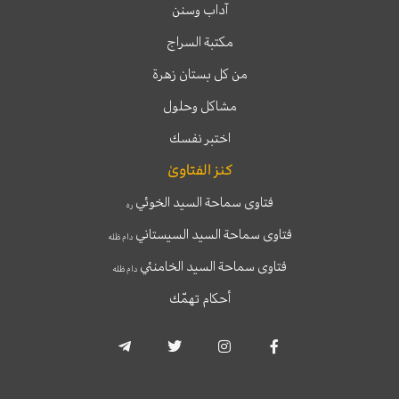
آداب وسنن
مكتبة السراج
من كل بستان زهرة
مشاكل وحلول
اختبر نفسك
كنز الفتاوىٰ
فتاوى سماحة السيد الخوئي
ره
فتاوى سماحة السيد السيستاني
دام ظله
فتاوى سماحة السيد الخامنئي
دام ظله
أحكام تهمّك
T
T
I
F
e
w
n
a
l
i
s
c
e
t
t
e
g
t
a
b
r
e
g
o