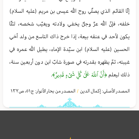
إلّا القائم الذي يصلّي روح الله عيسى بن مريم (عليه السلام)
خلفه، فإنّ الله عزّ وجلّ يخفي ولادته ويغيّب شخصه، لئلّا
يكون لأحد في عنقه بيعة، إذا خرج ذاك التاسع من ولد أخي
الحسين (عليه السلام) ابن سيّدة الإماء، يطيل الله عمره في
غيبته، ثمّ يظهره بقدرته في صورة شابّ ابن دون أربعين سنة،
﴿أَنَّ ٱللَّهَ عَلَىٰ كُلِّ شَيۡءٍ قَدِيرٌ﴾
ذلك ليعلم
.
المصدر الأصلي:
إكمال الدين
المصدر من بحار الأنوار: ج
٥١
،
ص١٣٢
/