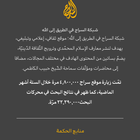
شبكة السراج في الطريق إلى الله
شبكة السراج في الطريق إلى الله؛ موقع ثقافي، إعلامي وتبليغي،
يهدف لنشر معارف الإسلام المحمّدي وترويج الثّقافة الدّينيّة،
يضمّ بساتين من المحتوى الهادف في مختلف المجالات، مضافا
إلى محاضرات ومؤلّفات سماحة الشّيخ حبيب الكاظمي.
تمّت زيارة موقع سراج ٤,٨٠٠,٠٠٠ مرة خلال الستة أشهر
الماضية، كما ظهر في نتائج البحث في محركات
البحث٢٢,٢٩٠,٠٠٠ مرّة.
منابع الحكمة