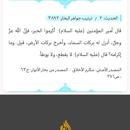
الحديث:
٢
ترتيب جواهر البحار:
٣٨٩٢
/
قال أمير المؤمنين (عليه السلام): أكرموا الخبز، فإنّ الله عزّ
وجلّ، أنزل له بركات السماء، وأخرج بركات الأرض، قيل: وما
إكرامه؟ قال (عليه السلام): لا يقطع، ولا يوطأ.
المصدر الأصلي:
مكارم الأخلاق
المصدر من بحار الأنوار: ج
٦٣
/
،
ص٢٧١