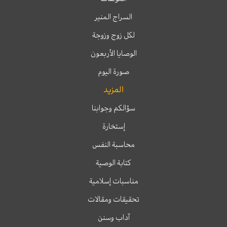
السراج المنير
لكل زوج وزوجة
الوصايا الأربعون
صورة اليوم
المزيد
سؤالكم وجوابنا
إستخارة
محاسبة النفس
كتابة الوصية
مناسبات إسلامية
تحقيقات ومقالات
آداب وسنن