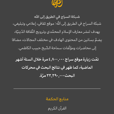
شبكة السراج في الطريق إلى الله
شبكة السراج في الطريق إلى الله؛ موقع ثقافي، إعلامي وتبليغي،
يهدف لنشر معارف الإسلام المحمّدي وترويج الثّقافة الدّينيّة،
يضمّ بساتين من المحتوى الهادف في مختلف المجالات، مضافا
إلى محاضرات ومؤلّفات سماحة الشّيخ حبيب الكاظمي.
تمّت زيارة موقع سراج ٤,٨٠٠,٠٠٠ مرة خلال الستة أشهر
الماضية، كما ظهر في نتائج البحث في محركات
البحث٢٢,٢٩٠,٠٠٠ مرّة.
منابع الحكمة
القرآن الكريم