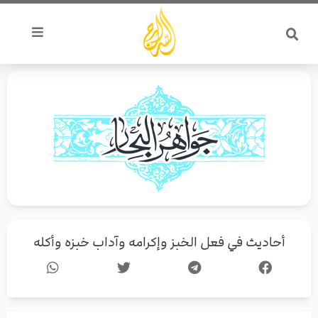
خطي
لى
لمحتوى
أحاديث في فعل الخبز وإكرامه وآداب خبزه وأكله