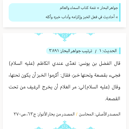
جواهر البحار
»
تتمة كتاب السماء والعالم
» أحاديث في فعل الخبز وإكرامه وآداب خبزه وأكله
الحديث:
١
ترتيب جواهر البحار:
٣٨٩١
/
قال الفضل بن يونس: تغدّى عندي الكاظم (عليه السلام)
فجي‏ء بقصعة وتحتها خبز، فقال: أكرموا الخبز أن يكون تحتها،
وقال (عليه السلام)لي: مر الغلام أن يخرج الرغيف من تحت
القصعة.
المصدر الأصلي:
المحاسن
المصدر من بحار الأنوار: ج
٦٣
،
ص٢٧٠
/