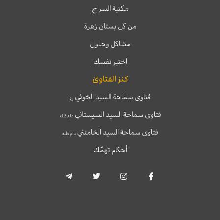
مكتبة السراج
من كل بستان زهرة
مشاكل وحلول
اختبر نفسك
كنز الفتاوىٰ
فتاوى سماحة السيد الخوئي
ره
فتاوى سماحة السيد السيستاني
دام ظله
فتاوى سماحة السيد الخامنئي
دام ظله
أحكام تهمّك
T
T
I
F
e
w
n
a
l
i
s
c
e
t
t
e
g
t
a
b
r
e
g
o
a
r
r
o
m
a
k