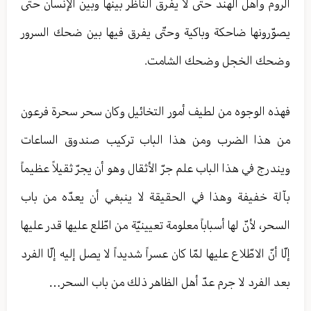
الروم وأهل الهند حتّى لا يفرق الناظر بينها وبين الإنسان حتّى
يصوّرونها ضاحكة وباكية وحتّى يفرق فيها بين ضحك السرور
وضحك الخجل وضحك الشامت.
فهذه الوجوه من لطيف أمور التخائيل وكان سحر سحرة فرعون
من هذا الضرب ومن هذا الباب تركيب صندوق الساعات
ويندرج في هذا الباب علم جرّ الأثقال وهو أن يجرّ ثقيلاً عظيماً
بآلة خفيفة وهذا في الحقيقة لا ينبغي أن يعدّه من باب
السحر، لأنّ لها أسباباً معلومة تعيينيّة من اطّلع عليها قدر عليها
إلّا أنّ الاطّلاع عليها لمّا كان عسراً شديداً لا يصل إليه إلّا الفرد
بعد الفرد لا جرم عدّ أهل الظاهر ذلك من باب السحر…