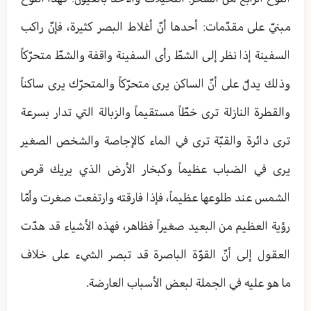
مبنيّ على مقدّمات: أحدها أنّ أغلاط البصر كثيرة، فإنّ راكب
السفينة إذا نظر إلى الشطّ رأى السفينة واقفة والشطّ متحرّكاً
وذلك يدلّ على أنّ الساكن يرى متحرّكاً والمتحرّك يرى ساكناً
والقطرة النازلة ترى خطّاً مستقيماً والزبالة التي تدار بسرعة
ترى دائرة والقبّة ترى في الماء كالإجاصة والشخص الصغير
يرى في الضباب عظيماً وكبخار الأرض الذي يريك قرص
الشمس عند طلوعها عظيماً، فإذا فارقته وارتفعت صغرت وأمّا
رؤية العظيم من البعيد صغيراً فظاهر، فهذه الأشياء قد هدّت
العقول إلى أنّ القوّة الباصرة قد تبصر الشي‏ء على خلاف
ما هو عليه في الجملة لبعض الأسباب العارضة.