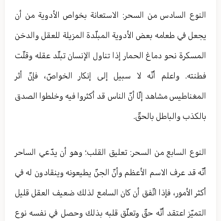
النوع السادس من السحر: الاستعانة بخواص الأدوية من أن
يجعل في طعامه بعض الأدوية المبلّدة المزيلة للعقل والدخن
المسكرة نحو دماغ الحمار إذا تناول الإنسان تبلّد عقله وقلّت
فطنته. واعلم أنّه لا سبيل إلى إنكار الخواصّ، فإنّ أثر
المغناطيس مشاهد إلّا أنّ الناس قد أكثروا فيه وخلطوا الصدق
بالكذب والباطل بالحقّ.
النوع السابع من السحر: تعليق القلب؛ وهو أن يدّعي الساحر
أنّه قد عرف الاسم الأعظم وأنّ الجنّ يطيعونه وينقادون له في
أكثر الأمور، فإذا اتّفق أن كان السامع لذلك ضعيف العقل قليل
التميّز اعتقد أنّه حقّ وتعلّق قلبه بذلك وحصل في نفسه نوع