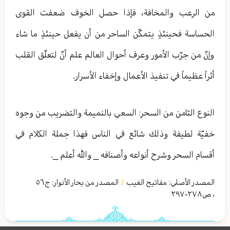
من الرعب والمخافة، فإذا حصل الخوف ضعفت القوى
الحساسة فحينئذٍ يتمكّن الساحر من أن يفعل حينئذٍ ما شاء
وإنّ من جرّب الأمور وعرف أحوال العالم علم أنّ لتعلّق القلب
أثراً عظيماً في تنفيذ الأعمال وإخفاء الأسرار.
النوع الثامن من السحر: السعي بالنميمة والتضريب من وجوه
خفيّة لطيفة وذلك شائع في الناس فهذا جملة الكلام في
أقسام السحر وشرح أنواعه وأصنافه _ والله أعلم _.
المصدر الأصلي:
مفاتیح الغیب
المصدر من بحار الأنوار: ج
٥٦
/
،
ص٢٧٨-٢٩٧