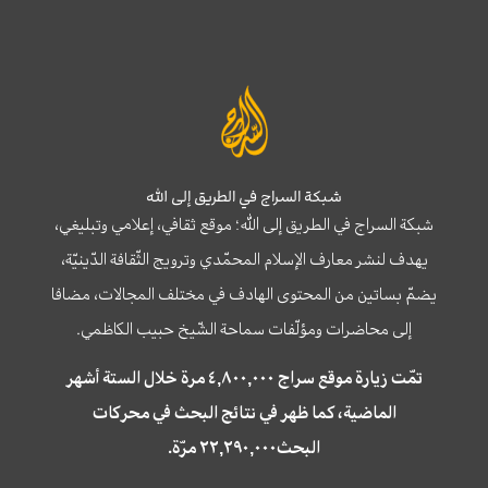
شبكة السراج في الطريق إلى الله
شبكة السراج في الطريق إلى الله؛ موقع ثقافي، إعلامي وتبليغي،
يهدف لنشر معارف الإسلام المحمّدي وترويج الثّقافة الدّينيّة،
يضمّ بساتين من المحتوى الهادف في مختلف المجالات، مضافا
إلى محاضرات ومؤلّفات سماحة الشّيخ حبيب الكاظمي.
تمّت زيارة موقع سراج ٤,٨٠٠,٠٠٠ مرة خلال الستة أشهر
الماضية، كما ظهر في نتائج البحث في محركات
البحث٢٢,٢٩٠,٠٠٠ مرّة.