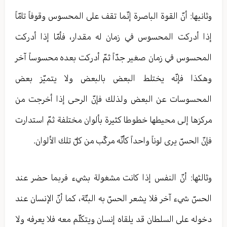
وثانيها: أنّ القوة الباصرة إنّما تقف على المحسوس وقوفاً تامّاً
إذا أدركت المحسوس في زمان له مقدار، فأمّا إذا أدركت
المحسوس في زمان صغير جدّاً ثمّ أدركت بعده محسوساً آخر
وهكذا فإنّه يختلط البعض بالبعض ولا يتميّز بعض
المحسوسات عن البعض ولذلك فإنّ الرحى إذا أخرجت من
مركزها إلى محيطها خطوطا كثيرة بألوان مختلفة ثمّ استدارت
فإنّ الحسّ يرى لوناً واحداً كأنّه‏ مركّب من كلّ تلك الألوان.
وثالثها: أنّ النفس إذا كانت مشغولة بشي‏ء فربما حضر عند
الحسّ شي‏ء آخر فلا يشعر الحسّ به البتّة، كما أنّ الإنسان عند
دخوله على السلطان قد يلقاه إنسان ويتكلّم معه فلا يعرفه ولا