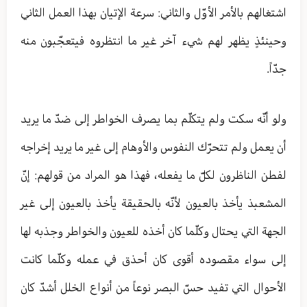
اشتغالهم بالأمر الأوّل والثاني: سرعة الإتيان بهذا العمل الثاني
وحينئذٍ يظهر لهم شي‏ء آخر غير ما انتظروه فيتعجّبون منه
جدّاً.
ولو أنّه سكت ولم يتكلّم بما يصرف الخواطر إلى ضدّ ما يريد
أن يعمل ولم تتحرّك النفوس والأوهام إلى غير ما يريد إخراجه
لفطن الناظرون لكلّ ما يفعله، فهذا هو المراد من قولهم: إنّ
المشعبذ يأخذ بالعيون لأنّه بالحقيقة يأخذ بالعيون إلى غير
الجهة التي يحتال وكلّما كان أخذه للعيون والخواطر وجذبه لها
إلى سواء مقصوده أقوى كان أحذق في عمله وكلّما كانت
الأحوال التي تفيد حسّ البصر نوعاً من أنواع الخلل أشدّ كان