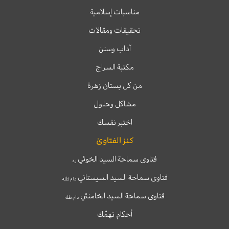
مناسبات إسلامية
تحقيقات ومقالات
آداب وسنن
مكتبة السراج
من كل بستان زهرة
مشاكل وحلول
اختبر نفسك
كنز الفتاوىٰ
فتاوى سماحة السيد الخوئي
ره
فتاوى سماحة السيد السيستاني
دام ظله
فتاوى سماحة السيد الخامنئي
دام ظله
أحكام تهمّك
T
T
I
F