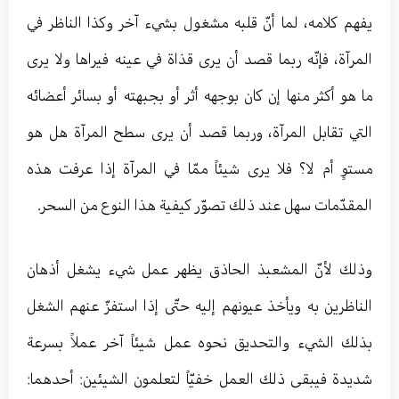
يفهم كلامه، لما أنّ قلبه مشغول بشي‏ء آخر وكذا الناظر في
المرآة، فإنّه ربما قصد أن يرى قذاة في عينه فيراها ولا يرى
ما هو أكثر منها إن كان بوجهه أثر أو بجبهته أو بسائر أعضائه
التي تقابل المرآة، وربما قصد أن يرى سطح المرآة هل هو
مستوٍ أم لا؟ فلا يرى شيئاً ممّا في المرآة إذا عرفت هذه
المقدّمات سهل عند ذلك تصوّر كيفية هذا النوع من السحر.
وذلك لأنّ المشعبذ الحاذق يظهر عمل شي‏ء يشغل أذهان
الناظرين به ويأخذ عيونهم إليه حتّى إذا استفزّ عنهم الشغل
بذلك الشي‏ء والتحديق نحوه عمل شيئاً آخر عملاً بسرعة
شديدة فيبقى ذلك العمل خفيّاً لتعلمون الشيئين: أحدهما: