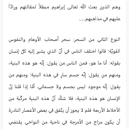
وهم الذين‏ بعث الله تعالی إبراهيم مبطلاً لمقالتهم ورادّاً
عليهم في مذاهبهم….
النوع الثاني من السحر: سحر أصحاب الأوهام والنفوس
القويّة؛ قالوا اختلف الناس في أنّ الذي يشير إليه كلّ إنسان
بقوله: أنا ما هو، فمن الناس من يقول: إنّه هو هذه البنية،
ومنهم من يقول: إنّه جسم سارٍ في هذه البنية؛ ومنهم من
يقول: إنّه موجود ليس بجسم ولا جسماني. أمّا إذا قلنا إنّ
الإنسان هو هذه البنية، فلا شكّ أنّ هذه البنية مركّبة من
الأخلاط الأربعة فلم لا يجوز أن يتّفق في بعض الأعصار النادرة
أن يكون مزاج من الأمزجة في ناحية من النواحي يقتضي