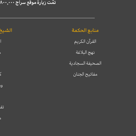
تمّت زيارة موقع سراج ٤,٨٠٠,٠٠٠ مرة خلال الستة أشهر الماضية، كما ظهر في نتائج البحث في محركات البحث٢٢,٢٩٠,٠٠٠ مرّة.
منابع الحكمة
الشيخ
القرآن الكريم
ا
نهج البلاغة
م
الصحيفة السجادية
مفاتيح الجنان
ك
وم
تفس
م