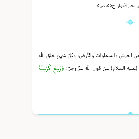
بحار الأنوار: ج
٥٥
،
ص٥
 من العرش والسماوات والأرض، وكلّ شيءٍ خلق الله
﴿وَسِعَ كُرۡسِيُّهُ
عليه السلام) عن قول الله عزّ وجلّ: