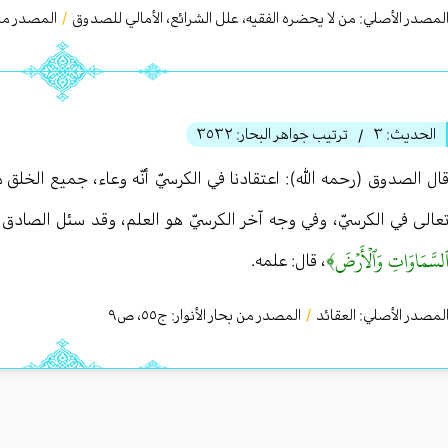
لمصدر الأصلي:
من لا یحضره الفقیه، علل الشرائع، الأمالي للصدوق
/
المصدر من 
الحديث:
٣
ترتيب جواهر البحار:
٣٥٣٢
/
ال الصدوق (رحمه الله): اعتقادنا في الكرسيّ أنّه وعاء، جميع الخلق
عالى في الكرسيّ، وفي وجه آخر الكرسيّ هو العلم، وقد سئل الصادق (
لسَّمَاوَاتِ وَٱلۡأَرۡضَ﴾
، قال: علمه.
لمصدر الأصلي:
العقائد
/
المصدر من بحار الأنوار: ج
٥٥
،
ص٩