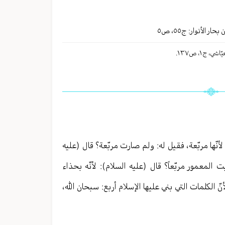
بحار الأنوار: ج
٥٥
،
ص٥
نّها مربّعة، فقيل له: ولم صارت مربّعة؟ قال (عليه
 المعمور مربّعاً؟ قال (عليه السلام): لأنّه بحذاء
ّ الكلمات التي بني عليها الإسلام أربع: سبحان الله،