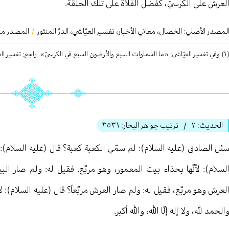
لعرش على الكرسيّ، كفضل الفلاة على تلك الحلقة.
لمصدر الأصلي:
الخصال، معاني الأخبار، تفسیر العيّاشي، الدرّ المنثور
/
المصدر من 
السماوات السبع والأرضون السبع في الكرسيّ». راجع: تفسير العيّاشي، ج١، ص١٣٧.
الحديث:
٢
ترتيب جواهر البحار:
٣٥٣١
/
ئل الصادق (عليه السلام): لم سمّي الكعبة كعبة؟ قال (عليه السلام): لأ
لسلام): لأنّها بحذاء بيت المعمور، وهو مربّع. فقيل له: ولم صار البيت
لعرش وهو مربّع، فقيل له: ولم صار العرش مربّعاً؟ قال (عليه السلام): لأن
الحمد لله، ولا إله إلّا الله، والله أكبر.