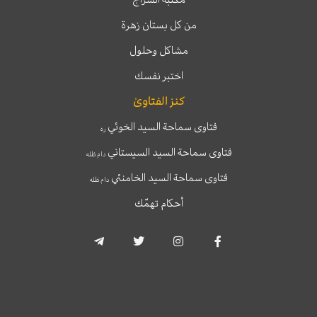
من كل بستان زهرة
مشاكل وحلول
اختبر نفسك
كنز الفتاوىٰ
فتاوى سماحة السيد الخوئي
ره
فتاوى سماحة السيد السيستاني
دام ظله
فتاوى سماحة السيد الخامنئي
دام ظله
أحكام تهمّك
T
T
I
F
e
w
n
a
l
i
s
c
e
t
t
e
g
t
a
b
r
e
g
o
a
r
r
o
m
a
k
-
m
-