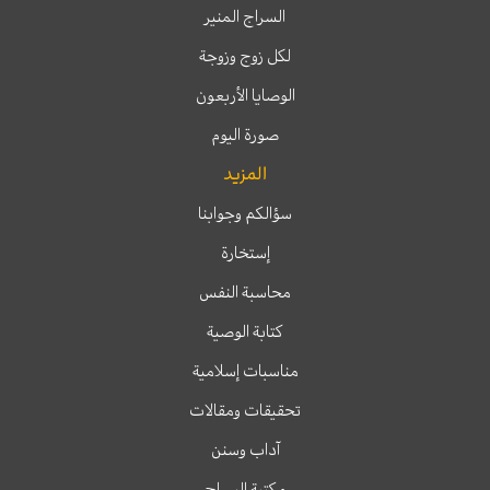
السراج المنير
لكل زوج وزوجة
الوصايا الأربعون
صورة اليوم
المزيد
سؤالكم وجوابنا
إستخارة
محاسبة النفس
كتابة الوصية
مناسبات إسلامية
تحقيقات ومقالات
آداب وسنن
مكتبة السراج