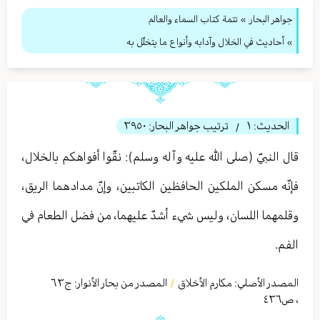
جواهر البحار
»
تتمة كتاب السماء والعالم
» أحاديث في الخلال وآدابه وأنواع ما يتخلّل به
الحديث:
١
ترتيب جواهر البحار:
٣٩٥٠
/
قال النبيّ (صلى الله عليه وآله وسلم): نقّوا أفواهكم بالخلال،
فإنّه مسكن الملكين الحافظين الكاتبين، وإنّ مدادهما الريق،
وقلمهما اللسان، وليس شيء أشدّ عليهما، من فضل الطعام في
الفم.
المصدر الأصلي:
مكارم الأخلاق
المصدر من بحار الأنوار: ج
٦٣
/
،
ص٤٣٦