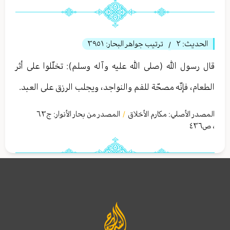
الحديث:
٢
ترتيب جواهر البحار:
٣٩٥١
/
قال رسول الله (صلى الله عليه وآله وسلم): تخلّلوا على أثر
الطعام، فإنّه مصحّة للفم والنواجد، ويجلب الرزق على العبد.
المصدر الأصلي:
مكارم الأخلاق
المصدر من بحار الأنوار: ج
٦٣
/
،
ص٤٣٦