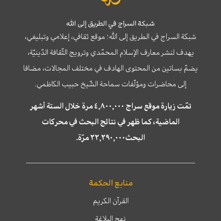
شبكة السراج في الطريق إلى الله
شبكة السراج في الطريق إلى الله؛ موقع ثقافي، إعلامي وتبليغي،
يهدف لنشر معارف الإسلام المحمّدي وترويج الثّقافة الدّينيّة،
يضمّ بساتين من المحتوى الهادف في مختلف المجالات، مضافا
إلى محاضرات ومؤلّفات سماحة الشّيخ حبيب الكاظمي.
تمّت زيارة موقع سراج ٤,٨٠٠,٠٠٠ مرة خلال الستة أشهر
الماضية، كما ظهر في نتائج البحث في محركات
البحث٢٢,٢٩٠,٠٠٠ مرّة.
منابع الحكمة
القرآن الكريم
نهج البلاغة