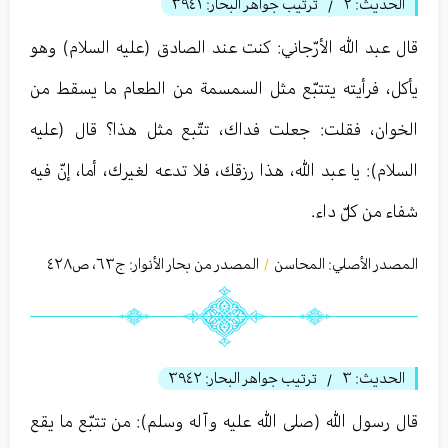
الحديث:
٢
ترتيب جواهر البحار:
٣٩٤١
/
قال عبد الله الأرّجاني: كنت عند الصادق (عليه السلام) وهو
يأكل، فرأيته يتتبّع مثل السمسمة من الطعام ما يسقط من
الخوان، فقلت: جعلت فداك، تتّبع مثل هذا؟ قال (عليه
السلام): يا عبد الله، هذا رزقك، فلا تدعه لغيرك، أما، إنّ فيه
شفاء من كلّ داء.
المصدر الأصلي:
المحاسن
المصدر من بحار الأنوار: ج
٦٣
،
ص٤٢٨
/
الحديث:
٣
ترتيب جواهر البحار:
٣٩٤٢
/
قال رسول الله (صلى الله عليه وآله وسلم): من تتبّع ما يقع