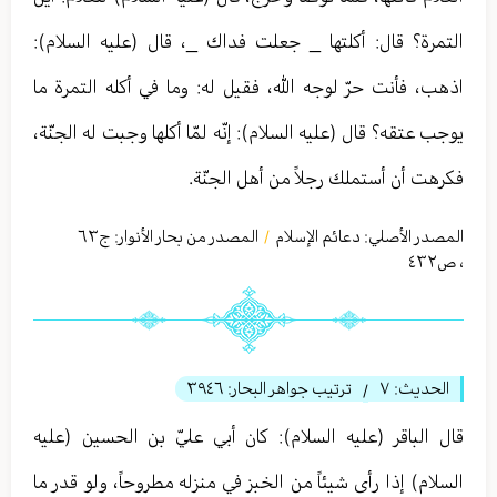
التمرة؟ قال: أكلتها _ جعلت فداك _، قال (عليه السلام):
اذهب، فأنت حرّ لوجه الله، فقيل له: وما في أكله التمرة ما
يوجب عتقه؟ قال (عليه السلام): إنّه لمّا أكلها وجبت له الجنّة،
فكرهت أن أستملك رجلاً من أهل الجنّة.
المصدر الأصلي:
دعائم الإسلام
المصدر من بحار الأنوار: ج
٦٣
/
،
ص٤٣٢
الحديث:
٧
ترتيب جواهر البحار:
٣٩٤٦
/
قال الباقر (عليه السلام): كان أبي عليّ بن الحسين (عليه
السلام) إذا رأى شيئاً من الخبز في منزله مطروحاً، ولو قدر ما