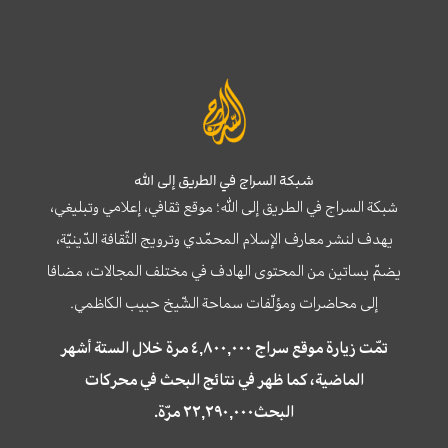
شبكة السراج في الطريق إلى الله
شبكة السراج في الطريق إلى الله؛ موقع ثقافي، إعلامي وتبليغي،
يهدف لنشر معارف الإسلام المحمّدي وترويج الثّقافة الدّينيّة،
يضمّ بساتين من المحتوى الهادف في مختلف المجالات، مضافا
إلى محاضرات ومؤلّفات سماحة الشّيخ حبيب الكاظمي.
تمّت زيارة موقع سراج ٤,٨٠٠,٠٠٠ مرة خلال الستة أشهر
الماضية، كما ظهر في نتائج البحث في محركات
البحث٢٢,٢٩٠,٠٠٠ مرّة.