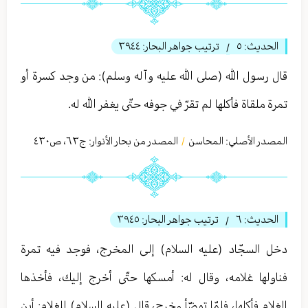
الحديث:
٥
ترتيب جواهر البحار:
٣٩٤٤
/
قال رسول الله (صلى الله عليه وآله وسلم): من وجد كسرة أو
تمرة ملقاة فأكلها لم تقرّ في جوفه حتّى يغفر الله له.
المصدر الأصلي:
المحاسن
المصدر من بحار الأنوار: ج
٦٣
،
ص٤٣٠
/
الحديث:
٦
ترتيب جواهر البحار:
٣٩٤٥
/
دخل السجّاد (عليه السلام) إلى المخرج، فوجد فيه تمرة
فناولها غلامه، وقال له: أمسكها حتّى أخرج إليك، فأخذها
الغلام فأكلها، فلمّا توضّأ وخرج، قال (عليه السلام) للغلام: أين