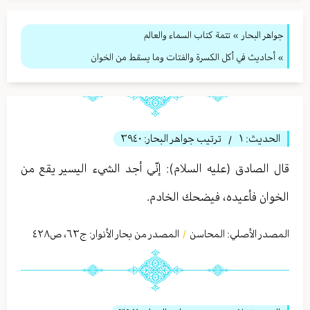
جواهر البحار
»
تتمة كتاب السماء والعالم
» أحاديث في أكل الكسرة والفتات وما يسقط من الخوان
الحديث:
١
ترتيب جواهر البحار:
٣٩٤٠
/
قال الصادق (عليه السلام): إنّي أجد الشيء اليسير يقع من
الخوان فأعيده، فيضحك الخادم.
المصدر الأصلي:
المحاسن
المصدر من بحار الأنوار: ج
٦٣
،
ص٤٢٨
/