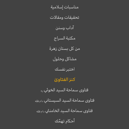
مناسبات إسلامية
تحقيقات ومقالات
آداب وسنن
مكتبة السراج
من كل بستان زهرة
مشاكل وحلول
اختبر نفسك
كنز الفتاوىٰ
فتاوى سماحة السيد الخوئي
ره
فتاوى سماحة السيد السيستاني
دام ظله
فتاوى سماحة السيد الخامنئي
دام ظله
أحكام تهمّك
T
T
I
F