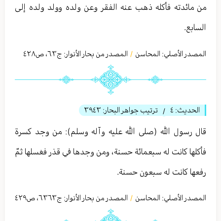
من مائدته فأكله ذهب عنه الفقر وعن ولده وولد ولده إلى
السابع.
المصدر الأصلي:
المحاسن
المصدر من بحار الأنوار: ج
٦٣
،
ص٤٢٨
/
الحديث:
٤
ترتيب جواهر البحار:
٣٩٤٣
/
قال رسول الله (صلى الله عليه وآله وسلم): من وجد كسرة
فأكلها كانت له سبعمائة حسنة، ومن وجدها في قذر فغسلها ثمّ
رفعها كانت له سبعون حسنة.
المصدر الأصلي:
المحاسن
المصدر من بحار الأنوار: ج
٦٣٦٣
،
ص٤٢٩
/