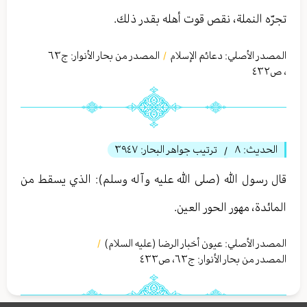
تجرّه النملة، نقص قوت أهله بقدر ذلك.
المصدر الأصلي:
دعائم الإسلام
المصدر من بحار الأنوار: ج
٦٣
/
،
ص٤٣٢
الحديث:
٨
ترتيب جواهر البحار:
٣٩٤٧
/
قال رسول الله (صلى الله عليه وآله وسلم): الذي يسقط من
المائدة، مهور الحور العين.
المصدر الأصلي:
عيون أخبار الرضا (عليه السلام)
/
المصدر من بحار الأنوار: ج
٦٣
،
ص٤٣٣