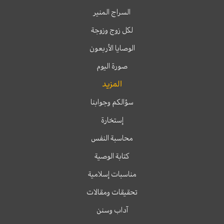
السراج المنير
لكل زوج وزوجة
الوصايا الأربعون
صورة اليوم
المزيد
سؤالكم وجوابنا
إستخارة
محاسبة النفس
كتابة الوصية
مناسبات إسلامية
تحقيقات ومقالات
آداب وسنن