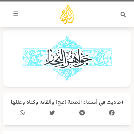
خطي
لى
لمحتوى
أحاديث في أسماء الحجة (عج) وألقابه وكناه وعللها