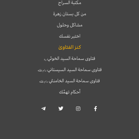
مكتبة السراج
من كل بستان زهرة
مشاكل وحلول
اختبر نفسك
كنز الفتاوىٰ
فتاوى سماحة السيد الخوئي
ره
فتاوى سماحة السيد السيستاني
دام ظله
فتاوى سماحة السيد الخامنئي
دام ظله
أحكام تهمّك
T
T
I
F
e
w
n
a
l
i
s
c
e
t
t
e
g
t
a
b
r
e
g
o
a
r
r
o
m
a
k