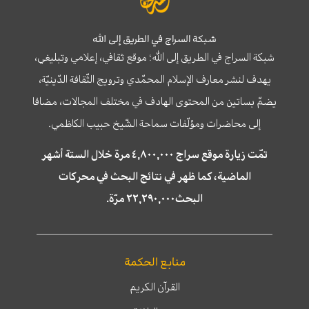
شبكة السراج في الطريق إلى الله
شبكة السراج في الطريق إلى الله؛ موقع ثقافي، إعلامي وتبليغي،
يهدف لنشر معارف الإسلام المحمّدي وترويج الثّقافة الدّينيّة،
يضمّ بساتين من المحتوى الهادف في مختلف المجالات، مضافا
إلى محاضرات ومؤلّفات سماحة الشّيخ حبيب الكاظمي.
تمّت زيارة موقع سراج ٤,٨٠٠,٠٠٠ مرة خلال الستة أشهر
الماضية، كما ظهر في نتائج البحث في محركات
البحث٢٢,٢٩٠,٠٠٠ مرّة.
منابع الحكمة
القرآن الكريم