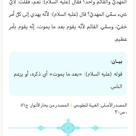
المهديّ والقائم واحد؟ فقال (عليه السلام): نعم، فقلت: لأيّ
شيء سمّي المهديّ؟ قال (عليه السلام): لأنّه يهدي إلى كلّ أمر
خفيّ، وسمّي القائم لأنّه يقوم بعد ما يموت، إنّه يقوم بأمر
عظيم.
بيــان:
قوله (عليه السلام): «بعد ما يموت» أي ذكره، أو يزعم
الناس.
المصدر الأصلي:
الغيبة للطوسي
المصدر من بحار الأنوار: ج
٥١
/
،
ص٣٠