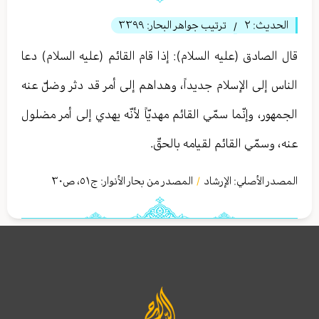
الحديث:
٢
ترتيب جواهر البحار:
٣٣٩٩
/
قال الصادق (عليه السلام): إذا قام القائم (عليه السلام) دعا
الناس إلى الإسلام جديداً، وهداهم إلى أمر قد دثر وضلّ عنه
الجمهور، وإنّما سمّي القائم مهديّاً لأنّه يهدي إلى أمر مضلول
عنه، وسمّي القائم لقيامه بالحقّ.
المصدر الأصلي:
الإرشاد
المصدر من بحار الأنوار: ج
٥١
،
ص٣٠
/