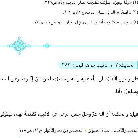
رُ»: صوَّتت فضَجَّت. لسان العرب، ج١٤، ص٣٢٩.
ُ»: الدابّة. لسان العرب، ج١٢، ص٦٢١.
ر يَعلو أبدان الناس والإِبل. لسان العرب، ج١، ص٢٥٩.
الحديث:
٢
ترتيب جواهر البحار:
٣٨٣٠
/
ال رسول الله (صلى الله عليه وآله وسلم): ما من نبيّ إلّا وقد رعى الغنم
سلم): وأنا.
يل: والحكمة أنّ الله عزّ وجلّ جعل الرعي في الأنبياء تقدمةً لهم، ليكونو
لمصدر الأصلي:
حياة الحيوان
/
المصدر من بحار الأنوار: ج
٦١
،
ص١١٧