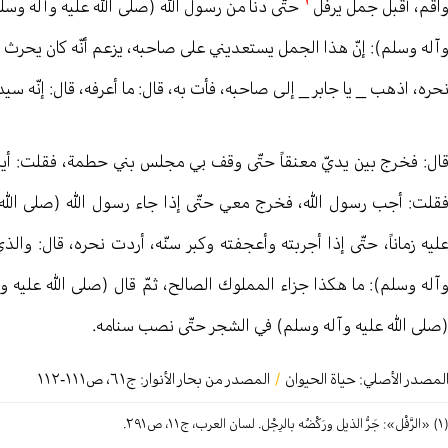
١
اقم، أقبل جمل يرفل
حتّى دنا من رسول الله (صلى الله عليه وآله وس
آله وسلم): إنّ هذا الجمل يستعديني على صاحبه، يزعم أنّه كان يحرث ع
حره، اذهب _ يا جابر _ إلى صاحبه، فأت به، قال: ما أعرفه، قال: إنّه سيد
ال: فخرج بين يديّ معنقاً حتّى وقف بي مجلس بني حطمة، فقلت: أين ر
قلت: أجب رسول الله، فخرج معي حتّى إذا جاء رسول الله (صلى الله 
ليه زماناً، حتّى إذا أجربته وأعجفته وكبر سنّه، أردت نحره، قال: وال
آله وسلم): ما هكذا جزاء المملوك الصالح، ثمّ قال (صلى الله عليه وآل
صلى الله عليه وآله وسلم) في الشجر حتّى نصب سنامه.
لمصدر الأصلي:
حياة الحيوان
/
المصدر من بحار الأنوار: ج
٦١
،
ص١١١-١١٢
ُّ الذيل ورَكْضُه بالرِجْل. لسان العرب، ج١١، ص٢٩١.