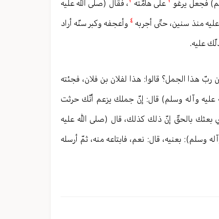
٣
٢
لم) فجعل يرغو
على هامّته
، فقال (صلى الله عليه
٤
ليه منذ سنين، حتّى أجربه
وأعجفه وكبر سنّه أراد
لّك عليه.
بّ هذا الجمل؟ قالوا: هذا لفلان بن فلان، فجئته
عليه وآله وسلم) قال: إنّ جملك يزعم أنّك حرثت
ذي بعثك بالحقّ إنّ ذلك كذلك، قال (صلى الله عليه
ه وسلم): بعنيه، قال: نعم، فابتاعه منه، ثمّ أرسله