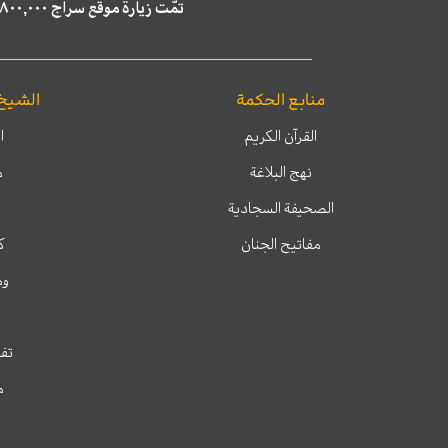
تمّت زيارة موقع سراج ٤,٨٠٠,٠٠٠ مرة خلال الستة أشهر الماضية، كما ظهر في نتائج البحث في محركات البحث٢٢,٢٩٠,٠٠٠ مرّة.
منابع الحكمة
الشيخ
القرآن الكريم
ا
نهج البلاغة
م
الصحيفة السجادية
مفاتيح الجنان
ك
وم
تفس
م