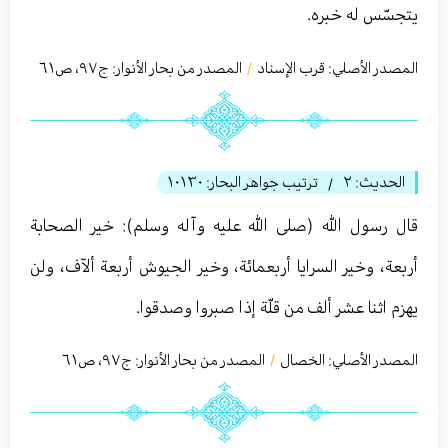
يتجسّس له خبره.
المصدر الأصلي:
قرب الإسناد
المصدر من بحار الأنوار: ج
٩٧
،
ص٦١
/
الحديث:
٢
ترتيب جواهر البحار:
١٠١٣٠
/
قال رسول الله (صلى الله عليه وآله وسلم): خير الصحابة
أربعة، وخير السرايا أربعمائة، وخير الجيوش أربعة ألآف، ولن
يهزم اثنا عشر ألف من قلّة إذا صبروا وصدقوا.
المصدر الأصلي:
الخصال
المصدر من بحار الأنوار: ج
٩٧
،
ص٦١
/