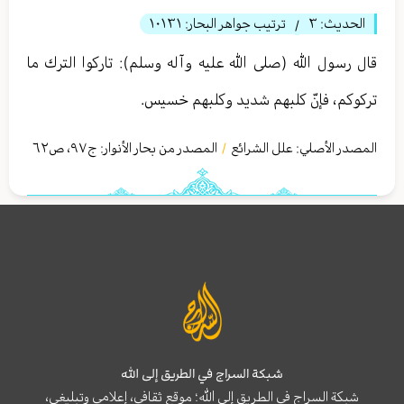
الحديث:
٣
ترتيب جواهر البحار:
١٠١٣١
/
قال رسول الله (صلى الله عليه وآله وسلم): تاركوا الترك ما
تركوكم، فإنّ كلبهم شديد وكلبهم خسيس.
المصدر الأصلي:
علل الشرائع
المصدر من بحار الأنوار: ج
٩٧
،
ص٦٢
/
شبكة السراج في الطريق إلى الله
شبكة السراج في الطريق إلى الله؛ موقع ثقافي، إعلامي وتبليغي،