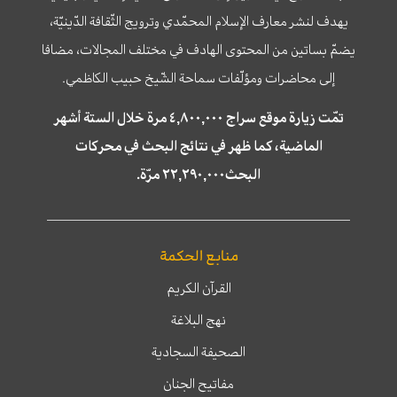
يهدف لنشر معارف الإسلام المحمّدي وترويج الثّقافة الدّينيّة،
يضمّ بساتين من المحتوى الهادف في مختلف المجالات، مضافا
إلى محاضرات ومؤلّفات سماحة الشّيخ حبيب الكاظمي.
تمّت زيارة موقع سراج ٤,٨٠٠,٠٠٠ مرة خلال الستة أشهر
الماضية، كما ظهر في نتائج البحث في محركات
البحث٢٢,٢٩٠,٠٠٠ مرّة.
منابع الحكمة
القرآن الكريم
نهج البلاغة
الصحيفة السجادية
مفاتيح الجنان