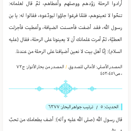
أرادوا الرحلة زوّدهم ووصلهم وأعطاهم، ثمّ قال لغلمانه:
تنحّوا لا تعينوهم، فلمّا فرغوا جاؤوا ليودّعوه، فقالوا له: يا بن
رسول الله، فقد أضفت فأحسنت الضيافة، وأعطيت فأجزلت
العطيّة، ثمّ أمرت غلمانك أن لا يعينونا على الرحلة، فقال (عليه
السلام): إنّا أهل بيت لا نعين أضيافنا على الرحلة من عندنا.
المصدر الأصلي:
الأمالي للصدوق
المصدر من بحار الأنوار: ج
٧٢
/
،
ص٤٥١-٤٥٢
الحديث:
٥
ترتيب جواهر البحار:
٦٣٧٧
/
قال رسول الله (صلى الله عليه وآله): أضف بطعامك من تحبّ