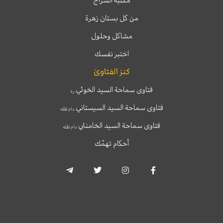
من كل بستان زهرة
مشاكل وحلول
اختبر نفسك
كنز الفتاوىٰ
فتاوى سماحة السيد الخوئي
ره
فتاوى سماحة السيد السيستاني
دام ظله
فتاوى سماحة السيد الخامنئي
دام ظله
أحكام تهمّك
T
T
I
F
e
w
n
a
l
i
s
c
e
t
t
e
g
t
a
b
r
e
g
o
a
r
r
o
m
a
k
-
m
-