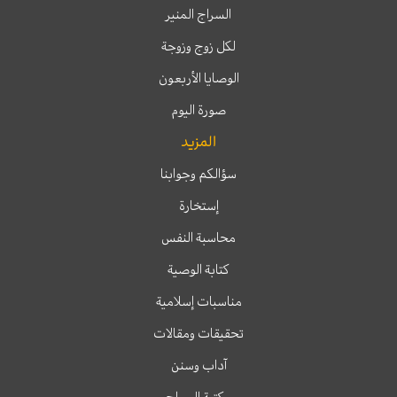
السراج المنير
لكل زوج وزوجة
الوصايا الأربعون
صورة اليوم
المزيد
سؤالكم وجوابنا
إستخارة
محاسبة النفس
كتابة الوصية
مناسبات إسلامية
تحقيقات ومقالات
آداب وسنن
مكتبة السراج