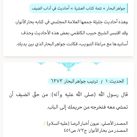
جواهر البحار
»
تتمة كتاب العشرة
» أحاديث في آداب الضيف
وهذه أحاديث جليلة جمعها العلامة المجلسي في كتابه بحار الأنوار،
وقد اقتبس الشيخ حبيب الكاظمي بعض هذه الأحاديث وحذف
أسانيدها مع مراعاة التبويب، فكانت جواهر البحار الذي بين يديك.
الحديث:
١
ترتيب جواهر البحار:
٦٣٧٣
/
قال رسول الله (صلى الله عليه وآله): من حقّ الضيف أن
تمشي معه فتخرجه من حريمك إلى الباب.
المصدر الأصلي:
عيون أخبار الرضا (عليه السلام)
/
المصدر من بحار الأنوار: ج
٧٢
،
ص٤٥١