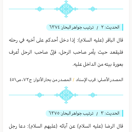
الحديث:
٢
ترتيب جواهر البحار:
٦٣٧٤
/
قال الباقر (عليه السلام): إذا دخل أحدكم على أخيه في رحله
فليقعد حيث يأمر صاحب الرحل، فإنّ صاحب الرحل أعرف
بعورة بيته من الداخل عليه.
المصدر الأصلي:
قرب الإسناد
المصدر من بحار الأنوار: ج
٧٢
،
ص٤٥١
/
الحديث:
٣
ترتيب جواهر البحار:
٦٣٧٥
/
قال الرضا (عليه السلام) عن آبائه (عليهم السلام): دعا رجل