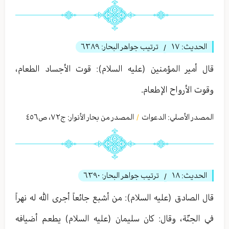
الحديث:
١٧
ترتيب جواهر البحار:
٦٣٨٩
/
قال أمير المؤمنين (عليه السلام): قوت الأجساد الطعام،
وقوت الأرواح الإطعام.
المصدر الأصلي:
الدعوات
المصدر من بحار الأنوار: ج
٧٢
،
ص٤٥٦
/
الحديث:
١٨
ترتيب جواهر البحار:
٦٣٩٠
/
قال الصادق (عليه السلام): من أشبع جائعاً أجرى الله له نهراً
في الجنّة، وقال: كان سليمان (عليه السلام) يطعم أضيافه