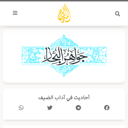
خطي
لى
لمحتوى
أحاديث في آداب الضيف