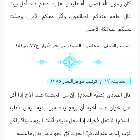
كان رسول الله (صلى الله عليه وآله) إذا طعم عند أهل بيت
قال: طعم عندكم الصائمون، وأكل معكم الأبرار، وصلّت
عليكم الملائكة الأخيار.
المصدر الأصلي:
المحاسن
المصدر من بحار الأنوار: ج
٧٢
،
ص٤٥٤
/
الحديث:
١٣
ترتيب جواهر البحار:
٦٣٨٥
/
قال الصادق (عليه السلام): إنّ من الحشمة عند الأخ إذا أكل
على خوان عند أخيه أن يرفع يده قبل يديه، وقال (عليه
السلام): لا تقل لأخيك إذا دخل عليك: أكلت اليوم شيئاً؟ ولكن
قرّب إليه ما عندك، فإنّ الجواد كلّ الجواد من بذل ما عنده.