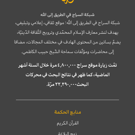
شبكة السراج في الطريق إلى الله
شبكة السراج في الطريق إلى الله؛ موقع ثقافي، إعلامي وتبليغي،
يهدف لنشر معارف الإسلام المحمّدي وترويج الثّقافة الدّينيّة،
يضمّ بساتين من المحتوى الهادف في مختلف المجالات، مضافا
إلى محاضرات ومؤلّفات سماحة الشّيخ حبيب الكاظمي.
تمّت زيارة موقع سراج ٤,٨٠٠,٠٠٠ مرة خلال الستة أشهر
الماضية، كما ظهر في نتائج البحث في محركات
البحث٢٢,٢٩٠,٠٠٠ مرّة.
منابع الحكمة
القرآن الكريم
نهج البلاغة