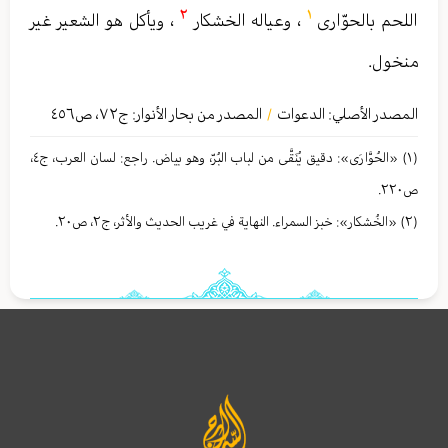
٢
١
اللحم بالحوّاری
، وعياله الخشكار
، ويأكل هو الشعير غير
منخول.
المصدر الأصلي:
الدعوات
المصدر من بحار الأنوار: ج
٧٢
،
ص٤٥٦
/
(١) «الحُوَّارَى»: دقيق يُنَقَّى من لباب البُرّ، وهو بیاض. راجع: لسان العرب، ج٤،
ص٢٢۰.
(٢) «الخُشكار»: خبز السمراء. النهاية في غريب الحديث والأثر، ج٢، ص٢۰.