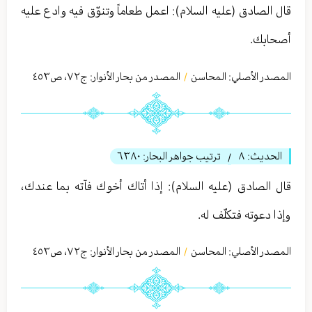
قال الصادق (عليه السلام): اعمل طعاماً وتنوّق فيه وادع عليه
أصحابك.
المصدر الأصلي:
المحاسن
المصدر من بحار الأنوار: ج
٧٢
،
ص٤٥٣
/
الحديث:
٨
ترتيب جواهر البحار:
٦٣٨٠
/
قال الصادق (عليه السلام): إذا أتاك أخوك فآته بما عندك،
وإذا دعوته فتكلّف له.
المصدر الأصلي:
المحاسن
المصدر من بحار الأنوار: ج
٧٢
،
ص٤٥٣
/