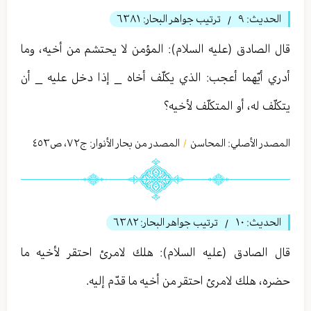
الحديث:
٩
ترتيب جواهر البحار:
٦٣٨١
/
قال الصادق (عليه السلام): المؤمن لا يحتشم من أخيه، وما
أدري أيّهما أعجب: الذي يكلّف أخاه _ إذا دخل عليه _ أن
يتكلّف له، أو المتكلّف لأخيه؟
المصدر الأصلي:
المحاسن
المصدر من بحار الأنوار: ج
٧٢
،
ص٤٥٣
/
الحديث:
١۰
ترتيب جواهر البحار:
٦٣٨٢
/
قال الصادق (عليه السلام): هلك لامرئ احتقر لأخيه ما
حضره، هلك لامرئ احتقر من أخيه ما قدّم إليه.