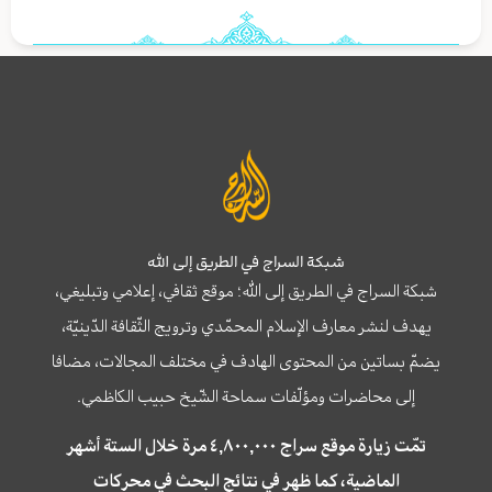
شبكة السراج في الطريق إلى الله
شبكة السراج في الطريق إلى الله؛ موقع ثقافي، إعلامي وتبليغي،
يهدف لنشر معارف الإسلام المحمّدي وترويج الثّقافة الدّينيّة،
يضمّ بساتين من المحتوى الهادف في مختلف المجالات، مضافا
إلى محاضرات ومؤلّفات سماحة الشّيخ حبيب الكاظمي.
تمّت زيارة موقع سراج ٤,٨٠٠,٠٠٠ مرة خلال الستة أشهر
الماضية، كما ظهر في نتائج البحث في محركات