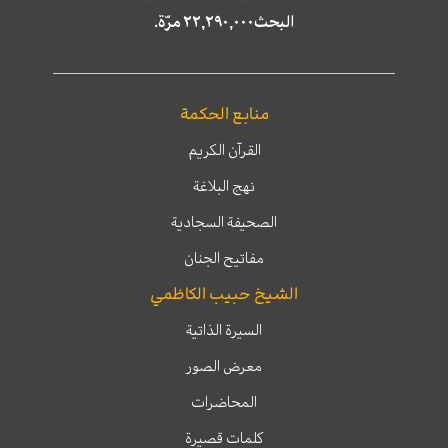
البحث٢٢,٢٩٠,٠٠٠ مرّة.
منابع الحكمة
القرآن الكريم
نهج البلاغة
الصحيفة السجادية
مفاتيح الجنان
الشيخ حبيب الكاظمي
السيرة الذاتية
معرض الصور
المحاضرات
كلمات قصيرة