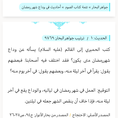
جواهر البحار
»
تتمة كتاب الصوم
» أحاديث في وداع شهر رمضان
الحديث:
١
ترتيب جواهر البحار:
٩٧٦٩
/
كتب الحميري إلى القائم (عليه السلام) يسأله عن وداع
شهررمضان متى يكون؟ فقد اختلف فيه أصحابنا: فبعضهم
يقول: يقرأ في آخر ليلة منه، وبعضهم يقول: في آخر يوم منه؟
التوقيع: العمل في شهر رمضان في لياليه، والوداع يقع في آخر
ليلة منه، فإذا خاف أن ينقص الشهر جعله في ليلتين.
المصدر الأصلي:
الاحتجاج
المصدر من بحار الأنوار: ج
٩٤
،
ص٢٥-٢٦
/