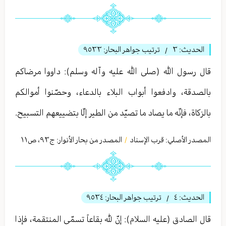
الحديث:
٣
ترتيب جواهر البحار:
٩٥٣٣
/
قال رسول الله (صلى الله عليه وآله وسلم): داووا مرضاكم
بالصدقة، وادفعوا أبواب البلاء بالدعاء، وحصّنوا أموالكم
بالزكاة، فإنّه ما يصاد ما تصيّد من الطير إلّا بتضييعهم التسبيح.
المصدر الأصلي:
قرب الإسناد
المصدر من بحار الأنوار: ج
٩٣
،
ص١١
/
الحديث:
٤
ترتيب جواهر البحار:
٩٥٣٤
/
قال الصادق (عليه السلام): إنّ لله بقاعاً تسمّى المنتقمة، فإذا