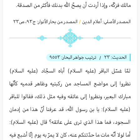
مالك فزكّه، وإذا أردت أن يصحّ الله بدنك فأكثر من الصدقة.
المصدر الأصلي:
أعلام الدين
المصدر من بحار الأنوار: ج
٩٣
،
ص٢٣
/
الحديث:
٢٣
ترتيب جواهر البحار:
٩٥٥٣
/
لمّا غسّل الباقر (عليه السلام) أباه السجّاد (عليه السلام)
نظروا إلى مواضع المساجد من ركبتيه وظاهر قدميه كأنّها
مبارك البعير، ونظروا إلى عاتقه وفيه مثل ذلك، فقالوا للباقر
(عليه السلام): يا بن رسول الله، قد عرفنا أنّ هذا من إدمان
السجود، فما هذا الذي ترى على عاتقه؟ قال (عليه السلام):
أما لولا أنّه مات ما حدّثتكم عنه، كان لا يمرّ به يوم إلّا أشبع فيه