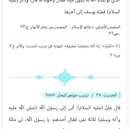
السلام) قصّة يوسف إلى آخرها.
المصدر الأصلي:
دعائم الإسلام
المصدر من بحار الأنوار: ج
٩٣
/
،
ص٢٦
(١) «اعْتَرَّه»: إذا أتاه متعرّضاً لمعروفه. النهاية في غريب الحديث والأثر، ج٣،
ص٢٠٤.
الحديث:
٢٧
ترتيب جواهر البحار:
٩٥٥٧
/
قال عليّ (عليه السلام): أتى إلى رسول الله (صلى الله عليه
وآله وسلم) ثلاثة نفر، فقال أحدهم: يا رسول الله، لي مائة