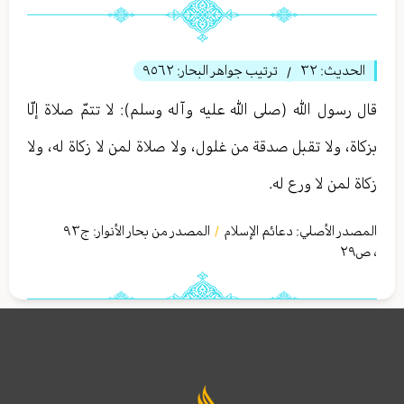
الحديث:
٣٢
ترتيب جواهر البحار:
٩٥٦٢
/
قال رسول الله (صلى الله عليه وآله وسلم): لا تتمّ صلاة إلّا
بزكاة، ولا تقبل صدقة من غلول، ولا صلاة لمن لا زكاة له، ولا
زكاة لمن لا ورع له.
المصدر الأصلي:
دعائم الإسلام
المصدر من بحار الأنوار: ج
٩٣
/
،
ص٢٩