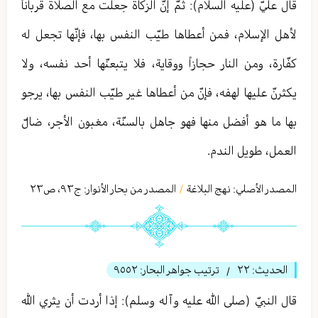
قال عليّ (عليه السلام): ثمّ إنّ الزكاة جعلت مع الصلاة قرباناً
لأهل الإسلام، فمن أعطاها طيّب النفس بها، فإنّها تجعل له
كفّارة، ومن النار حجازاً ووقاية، فلا يتبعنّها أحد نفسه، ولا
يكثرنّ عليها لهفه، فإنّ من أعطاها غير طيّب النفس بها، يرجو
بها ما هو أفضل منها فهو جاهل بالسنّة، مغبون الأجر، ضالّ
العمل، طويل الندم.
المصدر الأصلي:
نهج البلاغة
المصدر من بحار الأنوار: ج
٩٣
،
ص٢٣
/
الحديث:
٢٢
ترتيب جواهر البحار:
٩٥٥٢
/
قال النبيّ (صلى الله عليه وآله وسلم): إذا أردت أن يثري الله