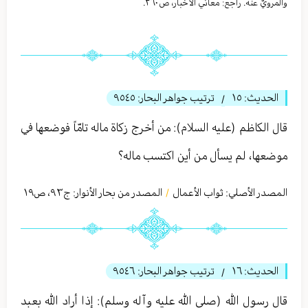
والمرويّ عنه. راجع: معاني الأخبار، ص٢٦٠.
الحديث:
١٥
ترتيب جواهر البحار:
٩٥٤٥
/
قال الكاظم (عليه السلام): من أخرج زكاة ماله تامّاً فوضعها في
موضعها، لم يسأل من أين اكتسب ماله؟
المصدر الأصلي:
ثواب الأعمال
المصدر من بحار الأنوار: ج
٩٣
،
ص١٩
/
الحديث:
١٦
ترتيب جواهر البحار:
٩٥٤٦
/
قال رسول الله (صلى الله عليه وآله وسلم): إذا أراد الله بعبد