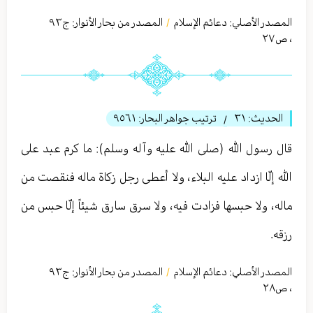
المصدر الأصلي:
دعائم الإسلام
المصدر من بحار الأنوار: ج
٩٣
/
،
ص٢٧
الحديث:
٣١
ترتيب جواهر البحار:
٩٥٦١
/
قال رسول الله (صلى الله عليه وآله وسلم): ما كرم عبد على
الله إلّا ازداد عليه البلاء، ولا أعطى رجل زكاة ماله فنقصت من
ماله، ولا حبسها فزادت فيه، ولا سرق سارق شيئاً إلّا حبس من
رزقه.
المصدر الأصلي:
دعائم الإسلام
المصدر من بحار الأنوار: ج
٩٣
/
،
ص٢٨