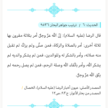
الحديث:
٦
ترتيب جواهر البحار:
٩٥٣٦
/
قال الرضا (عليه السلام): إنّ الله عزّ وجلّ أمر بثلاثة مقرون بها
ثلاثة أخرى: أمر بالصلاة والزكاة، فمن صلّى ولم يزكّ لم تقبل
منه صلاته، وأمر بالشكر له وللوالدين، فمن لم يشكر والديه لم
يشكر الله، وأمر باتّقاء الله وصلة الرحم، فمن لم يصل رحمه لم
يتّق الله عزّ وجلّ.
المصدر الأصلي:
عيون أخبار الرضا (عليه السلام)، الخصال
/
المصدر من بحار الأنوار: ج
٩٣
،
ص١٢