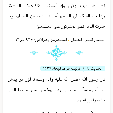
فشا الزنا ظهرت الزلازل، وإذا أمسكت الزكاة هلكت الماشية،
وإذا جار الحكّام في القضاء أمسك القطر من السماء، وإذا
خفرت الذمّة نصر المشركون على المسلمين.
المصدر الأصلي:
الخصال
المصدر من بحار الأنوار: ج
٩٣
،
ص١٣
/
الحديث:
٩
ترتيب جواهر البحار:
٩٥٣٩
/
قال رسول الله (صلى الله عليه وآله وسلم): أوّل من يدخل
النار أمير متسلّط لم يعدل، وذو ثروة من المال لم يعط المال
حقّه، وفقير فخور.