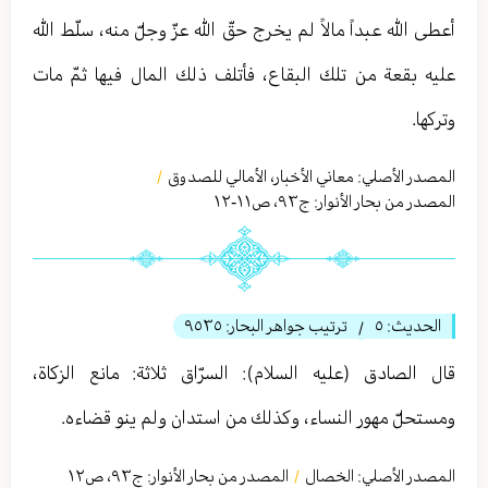
أعطى الله عبداً مالاً لم يخرج حقّ الله عزّ وجلّ منه، سلّط الله
عليه بقعة من تلك البقاع، فأتلف ذلك المال فيها ثمّ مات
وتركها.
المصدر الأصلي:
معاني الأخبار، الأمالي للصدوق
/
المصدر من بحار الأنوار: ج
٩٣
،
ص١١-١٢
الحديث:
٥
ترتيب جواهر البحار:
٩٥٣٥
/
قال الصادق (عليه السلام): السرّاق ثلاثة: مانع الزكاة،
ومستحلّ مهور النساء، وكذلك من استدان ولم ينو قضاءه‏.
المصدر الأصلي:
الخصال
المصدر من بحار الأنوار: ج
٩٣
،
ص١٢
/