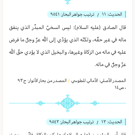
الحديث:
١١
ترتيب جواهر البحار:
٩٥٤١
/
قال الصادق (عليه السلام): ليس السخيّ المبذّر الذي ينفق
ماله في غير حقّه، ولكنّه الذي يؤدّي إلى الله عزّ وجلّ ما فرض
عليه في ماله من الزكاة وغيرها، والبخيل الذي لا يؤدي حقّ الله
عزّ وجلّ في ماله.
المصدر الأصلي:
الأمالي للطوسي
المصدر من بحار الأنوار: ج
٩٣
/
،
ص١٤
الحديث:
١٢
ترتيب جواهر البحار:
٩٥٤٢
/
قال أمير المؤمنين (عليه السلام): عليكم بالزكاة، فإنّي سمعت