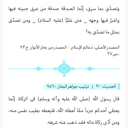
وتصدّق بما سرق، إنّما الصدقة صدقة من عرق جبينه فيها
واغبرّ فيها وجهه _ عنى عليّاً (عليه السلام) _ ومن تصدّق
بمثل ما تصدّق به؟
المصدر الأصلي:
دعائم الإسلام
المصدر من بحار الأنوار: ج
٩٣
/
،
ص٢٧
الحديث:
٣٠
ترتيب جواهر البحار:
٩٥٦٠
/
قال رسول الله (صلى الله عليه وآله وسلم) في الزكاة: إنّما
يعطي أحدكم جزءاً ممّا أعطاه الله، فليعطه بطيب نفس منه،
ومن أدّى زكاة ماله فقد ذهب عنه شرهه.