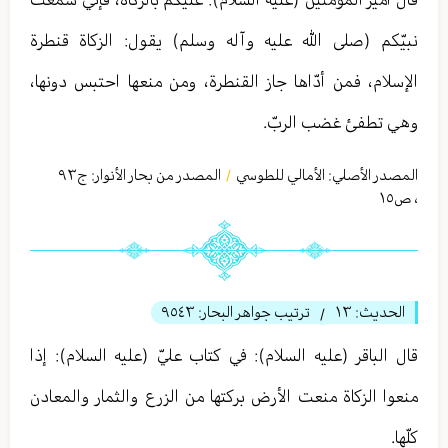
نبيّكم (صلى الله عليه وآله وسلم) يقول: الزكاة قنطرة
الإسلام، فمن أدّاها جاز القنطرة، ومن منعها احتبس دونها،
وهي تطفئ غضب الربّ.
المصدر الأصلي:
الأمالي للطوسي
المصدر من بحار الأنوار: ج
٩٣
/
،
ص١٥
الحديث:
١٣
ترتيب جواهر البحار:
٩٥٤٣
/
قال الباقر (عليه السلام): في كتاب عليّ (عليه السلام): إذا
منعوا الزكاة منعت الأرض بركتها من الزرع والثمار والمعادن
كلّها.