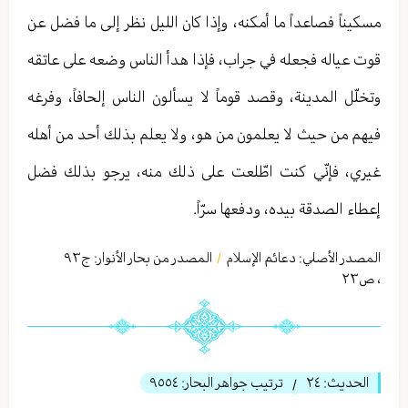
مسكيناً فصاعداً ما أمكنه، وإذا كان الليل نظر إلى ما فضل عن
قوت عياله فجعله في جراب، فإذا هدأ الناس وضعه على عاتقه
وتخلّل المدينة، وقصد قوماً لا يسألون الناس إلحافاً، وفرغه
فيهم من حيث لا يعلمون من هو، ولا يعلم بذلك أحد من أهله
غيري، فإنّي كنت اطّلعت على ذلك منه، يرجو بذلك فضل
إعطاء الصدقة بيده، ودفعها سرّاً.
المصدر الأصلي:
دعائم الإسلام
المصدر من بحار الأنوار: ج
٩٣
/
،
ص٢٣
الحديث:
٢٤
ترتيب جواهر البحار:
٩٥٥٤
/