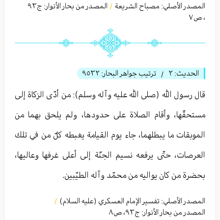
المصدر الأصلي:
مصباح الشريعة
المصدر من بحار الأنوار: ج
٩٣
/
،
ص٧
الحديث:
٢
ترتيب جواهر البحار:
٩٥٣٢
/
قال رسول الله (صلى الله عليه وآله وسلم): من أدّى الزكاة إلى
مستحقّها، وأقام الصلاة على حدودها، ولم يلحق بهما من
الموبقات ما يبطلهما، جاء يوم القيامة يغبطه كلّ من في تلك
العرصات، حتّى يرفعه نسيم الجنّة إلى أعلى غرفها وعاليها،
بحضرة من كان يواليه من محمّد وآله الطيّبين.
المصدر الأصلي:
تفسير الإمام العسكري (عليه السلام)
/
المصدر من بحار الأنوار: ج
٩٣
،
ص٨