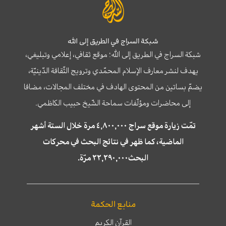
شبكة السراج في الطريق إلى الله
شبكة السراج في الطريق إلى الله؛ موقع ثقافي، إعلامي وتبليغي،
يهدف لنشر معارف الإسلام المحمّدي وترويج الثّقافة الدّينيّة،
يضمّ بساتين من المحتوى الهادف في مختلف المجالات، مضافا
إلى محاضرات ومؤلّفات سماحة الشّيخ حبيب الكاظمي.
تمّت زيارة موقع سراج ٤,٨٠٠,٠٠٠ مرة خلال الستة أشهر
الماضية، كما ظهر في نتائج البحث في محركات
البحث٢٢,٢٩٠,٠٠٠ مرّة.
منابع الحكمة
القرآن الكريم