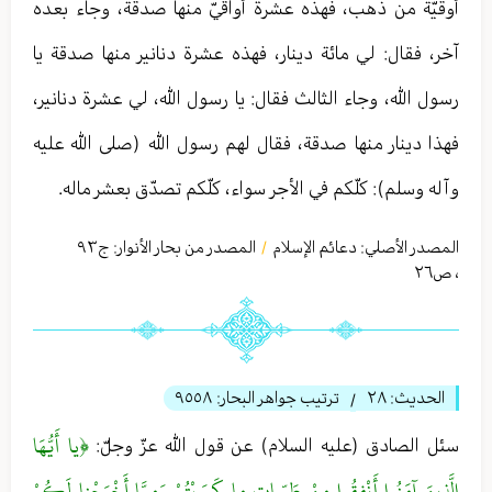
أوقيّة من ذهب، فهذه عشرة أواقيّ منها صدقة، وجاء بعده
آخر، فقال: لي مائة دينار، فهذه عشرة دنانير منها صدقة يا
رسول الله، وجاء الثالث فقال: يا رسول الله، لي عشرة دنانير،
فهذا دينار منها صدقة، فقال لهم رسول الله (صلى الله عليه
وآله وسلم): كلّكم في الأجر سواء، كلّكم تصدّق بعشر ماله.
المصدر الأصلي:
دعائم الإسلام
المصدر من بحار الأنوار: ج
٩٣
/
،
ص٢٦
الحديث:
٢٨
ترتيب جواهر البحار:
٩٥٥٨
/
﴿يا أَيُّهَا
سئل الصادق (عليه السلام) عن قول الله عزّ وجلّ:
الَّذينَ آمَنُوا أَنْفِقُوا مِنْ طَيِّباتِ ما كَسَبْتُمْ وَمِمَّا أَخْرَجْنا لَكُمْ