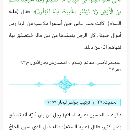
مِنَ الْأَرْضِ وَلا تَيَمَّمُوا الْخَبيثَ مِنْهُ تُنْفِقُونَ﴾
، فقال (عليه
السلام): كانت عند الناس حين أسلموا مكاسب من الربا ومن
أموال خبيثة، كان الرجل يتعمّدها من بين ماله فيتصدّق بها،
فنهاهم الله عن ذلك.
المصدر الأصلي:
دعائم الإسلام
المصدر من بحار الأنوار: ج
٩٣
/
،
ص٢٧
الحديث:
٢٩
ترتيب جواهر البحار:
٩٥٥٩
/
ذكر عند الحسين (عليه السلام) رجل من بني أميّة أنه تصدّق
بمال كثير، فقال (عليه السلام): مثله مثل الذي سرق الحاجّ