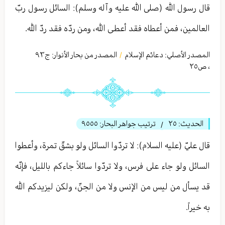
قال رسول الله (صلى الله عليه وآله وسلم): السائل رسول ربّ
العالمين، فمن أعطاه فقد أعطى الله، ومن ردّه فقد ردّ الله.
المصدر الأصلي:
دعائم الإسلام
المصدر من بحار الأنوار: ج
٩٣
/
،
ص٢٥
الحديث:
٢٥
ترتيب جواهر البحار:
٩٥٥٥
/
قال عليّ (عليه السلام): لا تردّوا السائل ولو بشقّ تمرة، وأعطوا
السائل ولو جاء على فرس، ولا تردّوا سائلاً جاءكم بالليل، فإنّه
قد يسأل من ليس من الإنس ولا من الجنّ، ولكن ليزيدكم الله
به خيراً.