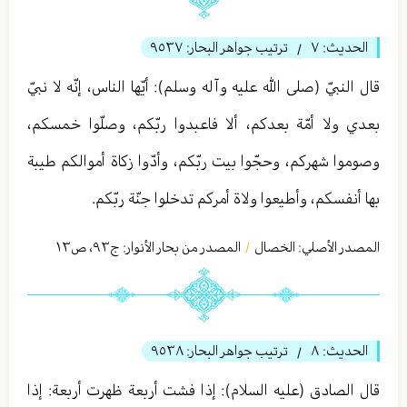
الحديث:
٧
ترتيب جواهر البحار:
٩٥٣٧
/
قال النبيّ (صلى الله عليه وآله وسلم): أيّها الناس، إنّه لا نبيّ
بعدي ولا أمّة بعدكم، ألا فاعبدوا ربّكم، وصلّوا خمسكم،
وصوموا شهركم، وحجّوا بيت ربّكم، وأدّوا زكاة أموالكم طيبة
بها أنفسكم، وأطيعوا ولاة أمركم تدخلوا جنّة ربّكم.
المصدر الأصلي:
الخصال
المصدر من بحار الأنوار: ج
٩٣
،
ص١٣
/
الحديث:
٨
ترتيب جواهر البحار:
٩٥٣٨
/
قال الصادق (عليه السلام): إذا فشت أربعة ظهرت أربعة: إذا