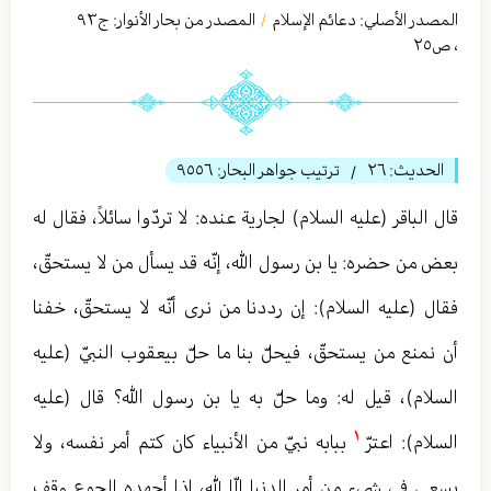
المصدر الأصلي:
دعائم الإسلام
المصدر من بحار الأنوار: ج
٩٣
/
،
ص٢٥
الحديث:
٢٦
ترتيب جواهر البحار:
٩٥٥٦
/
قال الباقر (عليه السلام) لجارية عنده: لا تردّوا سائلاً، فقال له
بعض من حضره: يا بن رسول الله، إنّه قد يسأل من لا يستحقّ،
فقال (عليه السلام): إن رددنا من نرى أنّه لا يستحقّ، خفنا
أن نمنع من يستحقّ، فيحلّ بنا ما حلّ بيعقوب النبيّ (عليه
السلام)، قيل له: وما حلّ به يا بن رسول الله؟ قال (عليه
١
السلام): اعترّ
ببابه نبيّ من الأنبياء كان كتم أمر نفسه، ولا
يسعى في شيء من أمر الدنيا إلّا لله، إذا أجهده الجوع وقف