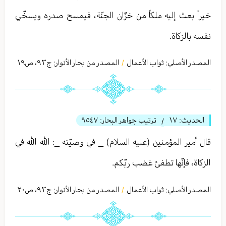
خيراً بعث إليه ملكاً من خزّان الجنّة، فيمسح صدره ويسخّي
نفسه بالزكاة.
المصدر الأصلي:
ثواب الأعمال
المصدر من بحار الأنوار: ج
٩٣
،
ص١٩
/
الحديث:
١٧
ترتيب جواهر البحار:
٩٥٤٧
/
قال أمير المؤمنين (عليه السلام) _ في وصيّته _: الله الله في
الزكاة، فإنّها تطفئ غضب ربّكم.
المصدر الأصلي:
ثواب الأعمال
المصدر من بحار الأنوار: ج
٩٣
،
ص٢٠
/