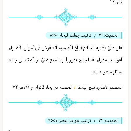
،
ص٢٢
الحديث:
٢٠
ترتيب جواهر البحار:
٩٥٥٠
/
قال عليّ (عليه السلام): إنّ الله سبحانه فرض في أموال الأغنياء
أقوات الفقراء، فما جاع فقير إلّا بما منع غنيّ، والله تعالى جدّه
سائلهم عن ذلك.
المصدر الأصلي:
نهج البلاغة
المصدر من بحار الأنوار: ج
٩٣
،
ص٢٢
/
الحديث:
٢١
ترتيب جواهر البحار:
٩٥٥١
/