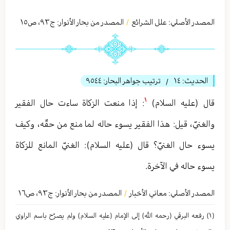
المصدر الأصلي:
علل الشرائع
المصدر من بحار الأنوار: ج
٩٣
،
ص١٥
/
الحديث:
١٤
ترتيب جواهر البحار:
٩٥٤٤
/
١
قال (عليه السلام)
: إذا منعت الزكاة ساءت حال الفقير
والغنيّ، قیل: هذا الفقير يسوء حاله لما منع من حقّه، وكيف
يسوء حال الغنيّ؟ قال (عليه السلام): الغنيّ المانع للزكاة
يسوء حاله في الآخرة.
المصدر الأصلي:
معاني الأخبار
المصدر من بحار الأنوار: ج
٩٣
،
ص١٦
/
(١) رفعه البرقي (رحمه الله) إلی الإمام (عليه السلام) ولم يصرّح باسم الراوي