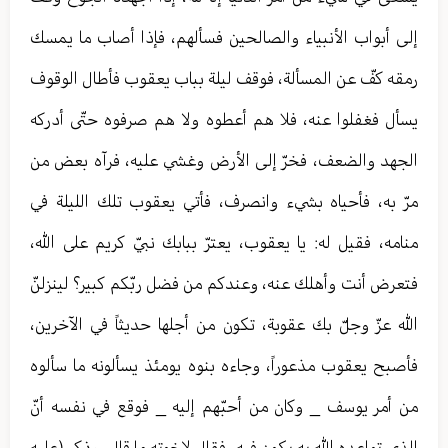
إلى أبواب الأنبياء والصالحين فسألهم، فإذا أصاب ما يمسك
رمقه كفّ عن المسألة، فوقف ليلة بباب يعقوب فأطال الوقوف
يسأل فغفلوا عنه، فلا هم أعطوه ولا هم صرفوه حتّى أدركه
الجهد والضعف، فخرّ إلى الأرض وغشي عليه، فرآه بعض من
مرّ به، فأحياه بشيء وانصرف، فأتي يعقوب تلك الليلة في
منامه، فقيل له: يا يعقوب، يعترّ ببابك نبيّ كريم على الله،
فتعرض أنت وأهلك عنه، وعندكم من فضل ربّكم كبير؟ لينزلنّ
الله عزّ وجلّ بك عقوبة، تكون من أجلها حديثاً في الآخرين،
فأصبح يعقوب مذعوراً، وجاءه بنوه يومئذ يسألونه ما سألوه
من أمر يوسف _ وكان من أحبّهم إليه _ فوقع في نفسه أنّ
الذي تواعده الله به يكون فيه، فقال لإخوته ما قال، وذكر (عليه