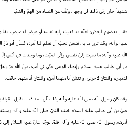
ديداً حتّى رئي ذلك في وجهه، وكفّ عن النساء من الهمّ والغمّ.
قال بعضهم لبعض: لعلّه قد نعيت إليه نفسه أو عرض له مرض، فقالوا ل
ليه وآله، وقد ترى ما به، فنحن نحبّ أن تعلم لنا أمره، فسأل أبو ذرّ ا
لله عليه وآله: ما نعيت إليّ نفسي وإنّي لميّت، وما وجدت في أمّتي إل
ن أبي طالب عليه السلام وإبطاء الوحي عنّي في أمره، فإنّ الله عزّ وج
دنياي، واثنتان لآخرتي، واثنتان أنا منهما آمن، واثنتان أنا منهما خائف.
قد كان رسول الله صلى الله عليه وآله إذا صلّى الغداة، استقبل القبلة 
ليّ بن أبي طالب عليه السلام خلف النبيّ صلى الله عليه وآله ويست
مرهم رسول الله صلى الله عليه وآله. فلمّا توجّه عليّ عليه السلام إلى