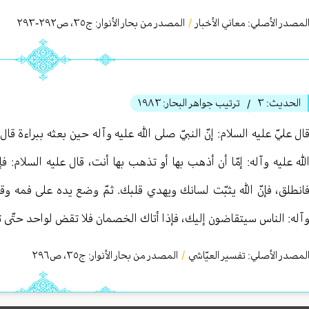
لمصدر الأصلي:
معاني الأخبار
/
المصدر من بحار الأنوار: ج
٣٥
،
ص٢٩٢-٢٩٣
الحديث:
٣
ترتيب جواهر البحار:
١٩٨٣
/
ال عليّ عليه السلام: إنّ النبيّ صلى الله عليه وآله حين بعثه ببراءة قا
لله عليه وآله: إمّا أن أذهب بها أو تذهب بها أنت، قال عليه السلام: ف
انطلق، فإنّ الله يثبّت لسانك ويهدي قلبك. ثمّ وضع يده على فمه وقال
آله: الناس سيتقاضون إليك، فإذا أتاك الخصمان فلا تقض لواحد حتّى تسم
لمصدر الأصلي:
تفسير العيّاشي
/
المصدر من بحار الأنوار: ج
٣٥
،
ص٢٩٦