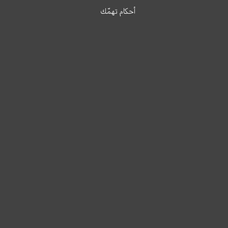
أحكام تهمّك