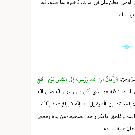
نّ الوحي أبطئ عليّ في أمرك، فأخبره بما صنع، فقال
بإرسالك.
﴿وَأَذَانٌ مِّنَ الله وَرَسُولِهِ إِلَى النَّاسِ يَوْمَ الحَجِّ
ّ وجلّ:
من السماء؛ لأنّه هو الذي أدّى عن رسول الله صلى الله
ا محمّد، إنّ الله يقول لك: إنّه لا يبلغ عنك إلّا أنت
ه السلام فلحق أبا بكر وأخذ الصحيفة من يده ومضى
لعليّ عليه السلام.