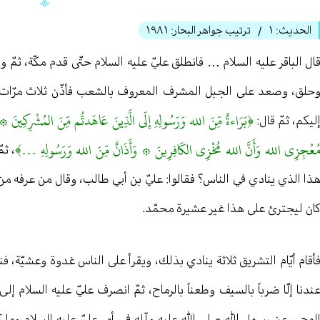
الحديث:
١
ترتيب جواهر البحار:
١٩٨١
/
ال الباقر عليه السلام … فانطلق عليّ عليه السلام حتّى قدم مكّة، ثمّ 
حلق، وصعد على الجبل المشرف المعروف بالشعب فأذّن ثلاث مرّات: أ ل
﴿بَرَاءةٌ مِّنَ الله وَرَسُولِهِ إِلَى الَّذِينَ عَاهَدتُّم مِّنَ المُشْرِكِينَ ۞ 
ليكم، ثمّ قال:
ُعْجِزِي الله وَأَنَّ الله مُخْزِي الكَافِرِينَ ۞ وَأَذَانٌ مِّنَ الله وَرَسُولِهِ …﴾
، ثم
ذا الذي ينادي في الناس؟ فقالوا: عليّ بن أبي طالب، وقال من عرفه من 
ان ليجترئ على هذا غير عشيرة محمّد.
أقام أيّام التشريق ثلاثة ينادي بذلك، ويقرأ على الناس غدوة وعشيّة، ف
ندنا إلّا ضرباً بالسيف وطعناً بالرماح، ثمّ انصرف عليّ عليه السلام إ
لوحي عن رسول الله صلى الله عليه وآله في أمر عليّ عليه السلام وما كان