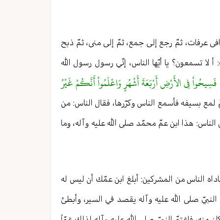
وافى عرفات، ثمّ رجع إلى جمع، ثمّ إلى منى، ثمّ ذبح
ا تسمعون؟ يا أيّها الناس، إنّي رسول رسول الله
فَسِيحُواْ فِي الأَرْضِ أَرْبَعَةَ أَشْهُرٍ وَاعْلَمُواْ أَنَّكُمْ غَيْرُ
ّ لمع بسيفه فأسمع الناس وكرّرها، فقال الناس: من
الناس: هذا ابن عمّ محمّد صلى الله عليه وآله، وما
ناداه الناس من المشركين: أبلغ ابن عمّك أن ليس له
لى النبيّ صلى الله عليه وآله يقصد في السير، وأبطئ
 منه، فاغتمّ النبيّ صلى الله عليه وآله لذلك غمّاً