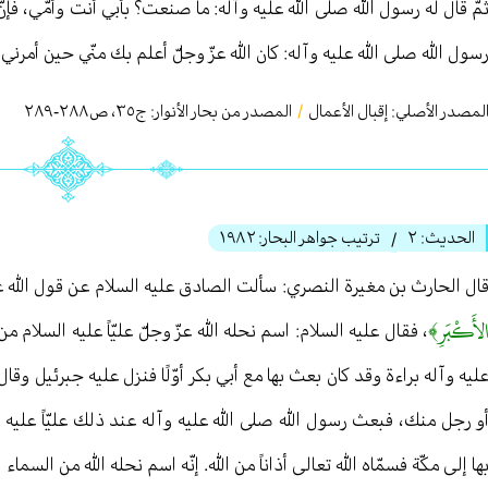
مّ قال له رسول الله صلى الله عليه وآله: ما صنعت؟ بأبي أنت وأمّي، فإ
سول الله صلى الله عليه وآله: كان الله عزّ وجلّ أعلم بك منّي حين أمرني 
لمصدر الأصلي:
إقبال الأعمال
/
المصدر من بحار الأنوار: ج
٣٥
،
ص٢٨٨-٢٨٩
الحديث:
٢
ترتيب جواهر البحار:
١٩٨٢
/
ال الحارث بن مغيرة النصري: سألت الصادق عليه السلام عن قول الله عز
لأَكْبَرِ﴾
، فقال عليه السلام: اسم نحله الله‏ عزّ وجلّ عليّاً عليه السلام 
ليه وآله براءة وقد كان بعث بها مع أبي بكر أوّلًا فنزل عليه جبرئيل وقال: ي
و رجل منك، فبعث رسول الله صلى الله عليه وآله عند ذلك عليّاً علي
ها إلى مكّة فسمّاه الله تعالی أذاناً من الله. إنّه اسم نحله الله من السماء 