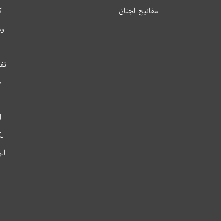
مفاتيح الجنان
ك
وم
تفس
م
ا
لك
ال