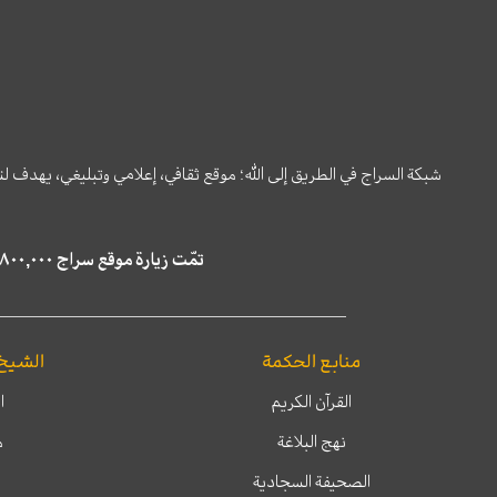
شبكة السراج في الطريق إلى الله؛ موقع ثقافي، إعلامي وتبليغي، يهدف ل
تمّت زيارة موقع سراج ٤,٨٠٠,٠٠٠ مرة خلال الستة أشهر الماضية، كما ظهر في نتائج البحث في محركات البحث٢٢,٢٩٠,٠٠٠ مرّة.
منابع الحكمة
الشيخ
القرآن الكريم
ا
نهج البلاغة
م
الصحيفة السجادية