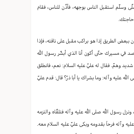
لّى وسلّم استقبل الناس بوجهه، فأذّن للناس، فقام
 حاجتك.
ان ببعض الطريق إذا هو براكب مقبل على ناقته، فإذا
اقصد في مسيرك حتّى أكون أنا الذي أبشّر رسول الله
 شديد وهمّ. فقال له عليّ عليه السلام: نعم، فانطلق
الله عليه وآله: وما بشراك يا أبا ذرّ؟ قال: قدم عليّ
 ونزل رسول الله صلى الله عليه وآله فتلقّاه والتزمه
ليه وآله فرحاً بقدومه وبكى عليّ عليه السلام معه.