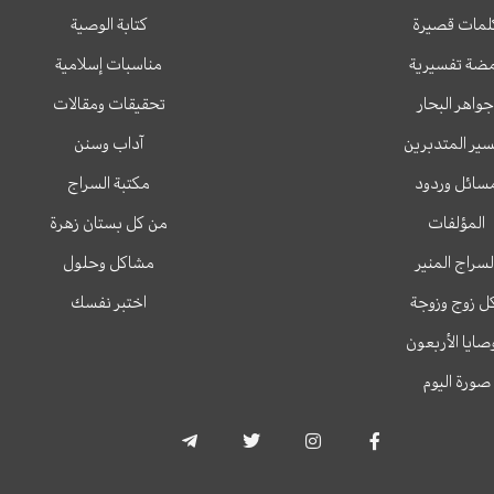
لمات قصيرة
كتابة الوصية
ضة تفسيرية
مناسبات إسلامية
جواهر البحار
تحقيقات ومقالات
ير المتدبرين
آداب وسنن
سائل وردود
مكتبة السراج
المؤلفات
من كل بستان زهرة
لسراج المنير
مشاكل وحلول
ل زوج وزوجة
اختبر نفسك
وصايا الأربعون
صورة اليوم
T
T
I
F
e
w
n
a
l
i
s
c
e
t
t
e
g
t
a
b