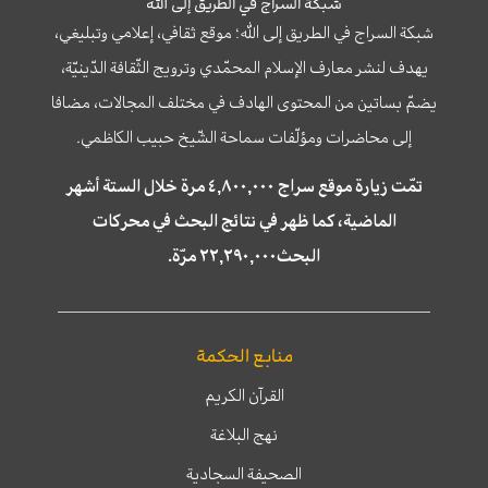
شبكة السراج في الطريق إلى الله
شبكة السراج في الطريق إلى الله؛ موقع ثقافي، إعلامي وتبليغي،
يهدف لنشر معارف الإسلام المحمّدي وترويج الثّقافة الدّينيّة،
يضمّ بساتين من المحتوى الهادف في مختلف المجالات، مضافا
إلى محاضرات ومؤلّفات سماحة الشّيخ حبيب الكاظمي.
تمّت زيارة موقع سراج ٤,٨٠٠,٠٠٠ مرة خلال الستة أشهر
الماضية، كما ظهر في نتائج البحث في محركات
البحث٢٢,٢٩٠,٠٠٠ مرّة.
منابع الحكمة
القرآن الكريم
نهج البلاغة
الصحيفة السجادية