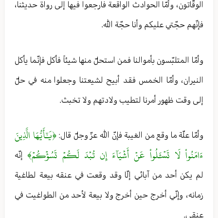
الوقّاتون، وأمّا الحوادث الواقعة فارجعوا فيها إلى رواة حديثنا،
فإنّهم حجّتي عليكم وأنا حجّة الله.
وأمّا المتلبّسون بأموالنا فمن استحلّ منها شيئاً فأكل فإنّما يأكل
النيران، وأمّا الخمس فقد أبيح لشيعتنا وجعلوا منه في حلّ
إلى وقت ظهور أمرنا لتطيب ولادتهم ولا تخبث.
﴿يَٰٓأَيُّهَا الَّذِينَ
وأمّا علّة ما وقع من الغيبة فإنّ الله عزّ وجلّ قال:
ءَامَنُواْ لَا تَسۡ‍َٔلُواْ عَنۡ أَشۡيَآءَ إِن تُبۡدَ لَكُمۡ تَسُؤۡكُمۡ﴾
إنّه
لم يكن أحد من آبائي إلّا وقد وقعت في عنقه بيعة لطاغية
زمانه، وإنّي أخرج حين أخرج ولا بيعة لأحد من الطواغيت في
عنقي.