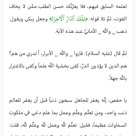
لعلمه السابق فيهم، فلا يغرّنّك حسن الطلب ممّن لا يخاف
﴿تِلۡكَ ٱلدَّارُ ٱلۡأٓخِرَةُ﴾
الفوت، ثمّ تلا قوله:
وجعل يبكي ويقول:
ذهب _ والله _ الأمانيّ عند هذه الآية.
ثمّ قال (عليه السلام): فازوا _ والله _ الأبرار، أ تدري من هم؟
هم الذين لا يؤذون الذرّ، كفى بخشية الله علماً وكفى بالاغترار
بالله جهلاً.
يا حفص، إنّه يغفر للجاهل سبعون ذنباً قبل أن يغفر للعالم
ذنب واحد، ومن تعلّم وعلّم وعمل بما علم دعي في ملكوت
السماوات عظيماً، فقيل: تعلّم لله وعمل لله وعلّم لله، قلت: