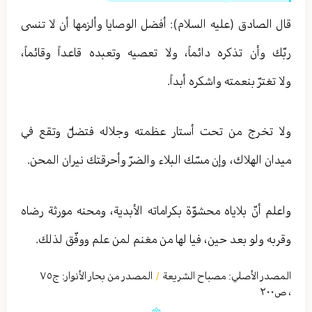
قال الصادق (عليه السلام): أفضل الوصايا وألزمها أن لا تنسى
ربّك وأن تذكره دائماً، ولا تعصيه وتعبده قاعداً وقائماً،
ولا تغترّ بنعمته واشكره أبداً.
ولا تخرج من تحت أستار عظمته وجلاله فتضلّ وتقع في
ميدان الهلاك، وإن مسّك البلاء والضرّ وأحرقتك نيران المحن.
واعلم أنّ بلاياه محشوّة بكراماته الأبدية، ومحنه مورثة رضاه
وقربه ولو بعد حين، فيا لها من مغنم لمن علم ووفّق لذلك.
المصدر الأصلي:
مصباح الشريعة
المصدر من بحار الأنوار: ج
٧٥
/
،
ص٢۰۰