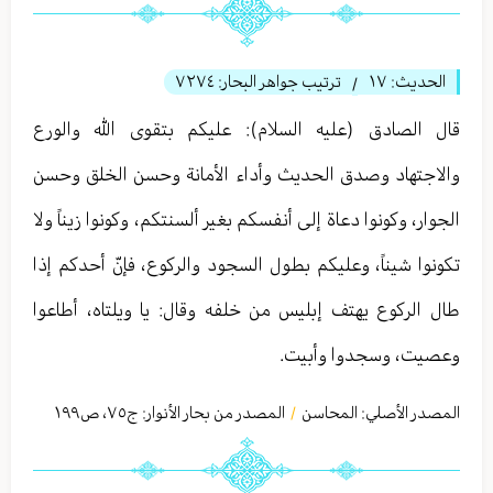
الحديث:
١٧
ترتيب جواهر البحار:
٧٢٧٤
/
قال الصادق (عليه السلام): عليكم بتقوى الله والورع
والاجتهاد وصدق الحديث وأداء الأمانة وحسن الخلق وحسن
الجوار، وكونوا دعاة إلى أنفسكم بغير ألسنتكم، وكونوا زيناً ولا
تكونوا شيناً، وعليكم بطول السجود والركوع، فإنّ أحدكم إذا
طال الركوع يهتف إبليس من خلفه وقال: يا ويلتاه، أطاعوا
وعصيت، وسجدوا وأبيت.
المصدر الأصلي:
المحاسن
المصدر من بحار الأنوار: ج
٧٥
،
ص١٩٩
/