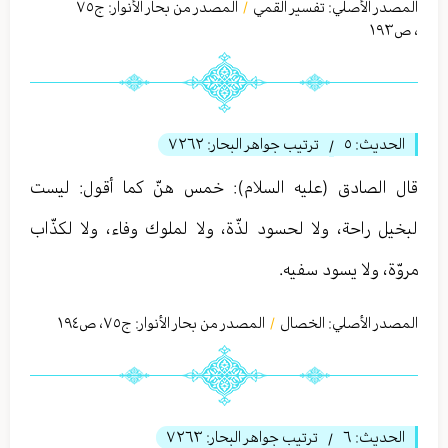
المصدر الأصلي:
تفسير القمي
المصدر من بحار الأنوار: ج
٧٥
/
،
ص١٩٣
الحديث:
٥
ترتيب جواهر البحار:
٧٢٦٢
/
قال الصادق (عليه السلام): خمس هنّ كما أقول: ليست
لبخيل راحة، ولا لحسود لذّة، ولا لملوك وفاء، ولا لكذّاب
مروّة، ولا يسود سفيه.
المصدر الأصلي:
الخصال
المصدر من بحار الأنوار: ج
٧٥
،
ص١٩٤
/
الحديث:
٦
ترتيب جواهر البحار:
٧٢٦٣
/