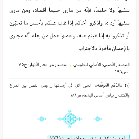
سفيهاً ولا حليماً، فإنّه من مارى حليماً أقصاه، ومن مارى
سفيهاً أرداه، واذكروا أخاكم إذا غاب عنكم بأحسن ما تحبّون
أن تذكروا به إذا غبتم عنه، واعملوا عمل من يعلم أنّه مجازى
بالإحسان مأخوذ بالاجترام.
المصدر الأصلي:
الأمالي للطوسي
المصدر من بحار الأنوار: ج
٧٥
/
،
ص١٩٦
(١) «الدُهْم المُوقَّفة»: الخيل التي في أرساغها _ وهي الفصل بین الذراع
والكتف _ بياض. أساس البلاغة، ص٦٨٦
الحديث:
١٢
ترتيب جواهر البحار:
٧٢٦٩
/