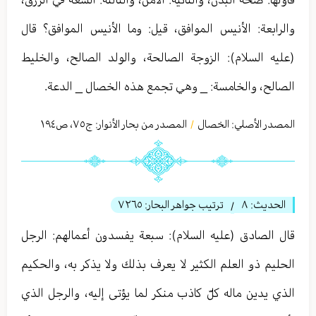
والرابعة: الأنيس الموافق، قيل: وما الأنيس الموافق؟ قال
(عليه السلام): الزوجة الصالحة، والولد الصالح، والخليط
الصالح، والخامسة: _ وهي تجمع هذه الخصال _ الدعة.
المصدر الأصلي:
الخصال
المصدر من بحار الأنوار: ج
٧٥
،
ص١٩٤
/
الحديث:
٨
ترتيب جواهر البحار:
٧٢٦٥
/
قال الصادق (عليه السلام): سبعة يفسدون أعمالهم: الرجل
الحليم ذو العلم الكثير لا يعرف بذلك ولا يذكر به، والحكيم
الذي يدين ماله كلّ كاذب منكر لما يؤتى إليه، والرجل الذي