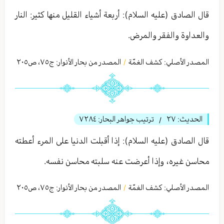
قال الصادق (عليه السلام): أربعة أشياء القليل منها كثير: النار
والعداوة والفقر والمرض.
المصدر الأصلي:
كشف الغمّة
المصدر من بحار الأنوار: ج
٧٥
،
ص٢۰٥
/
الحديث:
٢٧
ترتيب جواهر البحار:
٧٢٨٤
/
قال الصادق (عليه السلام): إذا أقبلت الدنيا على المرء أعطته
محاسن غيره، وإذا أعرضت عنه سلبته محاسن نفسه.
المصدر الأصلي:
كشف الغمّة
المصدر من بحار الأنوار: ج
٧٥
،
ص٢۰٥
/