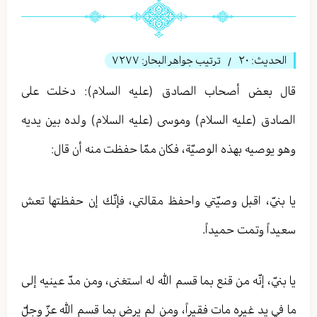
الحديث:
٢۰
ترتيب جواهر البحار:
٧٢٧٧
/
قال بعض أصحاب الصادق (عليه السلام): دخلت على
الصادق (عليه السلام) وموسى (عليه السلام) ولده بين يديه
وهو يوصيه بهذه الوصيّة، فكان ممّا حفظت منه أن قال:
يا بنيّ، اقبل وصيّتي واحفظ مقالتي، فإنّك إن حفظتها تعش
سعيداً وتمت حميداً.
يا بنيّ، إنّه من قنع بما قسم الله له استغنى، ومن مدّ عينيه إلى
ما في يد غيره مات فقيراً، ومن لم يرض بما قسم الله عزّ وجلّ