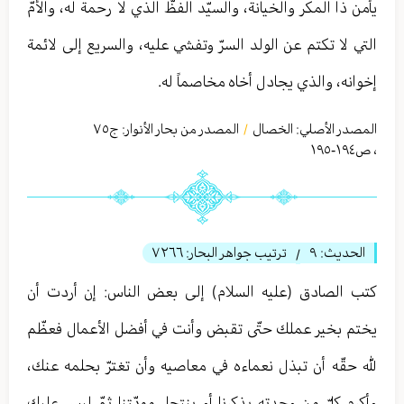
يأمن ذا المكر والخيانة، والسيّد الفظّ الذي لا رحمة له، والأمّ
التي لا تكتم عن الولد السرّ وتفشي عليه، والسريع إلى لائمة
إخوانه، والذي يجادل أخاه مخاصماً له.
المصدر الأصلي:
الخصال
المصدر من بحار الأنوار: ج
٧٥
/
،
ص١٩٤-١٩٥
الحديث:
٩
ترتيب جواهر البحار:
٧٢٦٦
/
كتب الصادق (عليه السلام) إلى بعض الناس: إن أردت أن
يختم بخير عملك حتّى تقبض وأنت في أفضل الأعمال فعظّم
لله حقّه أن تبذل نعماءه في معاصيه وأن تغترّ بحلمه عنك،
وأكرم كلّ من وجدته يذكرنا أو ينتحل مودّتنا ثمّ ليس عليك