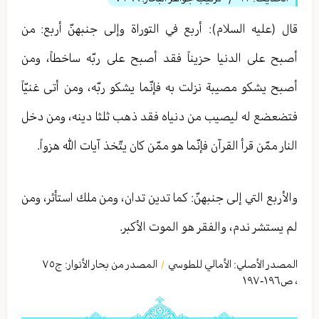
قال (عليه السلام): أربع في التوراة وإلى جنبهنّ أربع: من
أصبح على الدنيا حزيناً فقد أصبح على ربّه ساخطاً، ومن
أصبح يشكو مصيبة نزلت به فإنّما يشكو ربّه، ومن أتى غنيّاً
فتضعضع له ليصيب من دنياه فقد ذهب ثلثا دينه، ومن دخل
النار ممّن قرأ القرآن فإنّما هو ممّن كان يتّخذ آيات الله هزواً.
والأربع التي إلى جنبهنّ: كما تدين تدان، ومن ملك استأثر، ومن
لم يستشر ندم، والفقر هو الموت الأكبر.
المصدر الأصلي:
الأمالي للطوسي
المصدر من بحار الأنوار: ج
٧٥
/
،
ص١٩٦-١٩٧