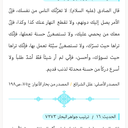
قال الصادق (عليه السلام): لا تغرّنّك الناس من نفسك، فإنّ
الأمر يصل إليك دونهم، ولا تقطع النهار عنك كذا وكذا، فإنّ
معك من يحصي عليك، ولا تستصغرنّ حسنة تعملها، فإنّك
تراها حيث تسرّك، ولا تستصغرنّ سيّئة تعمل بها، فإنّك تراها
حيث تسوؤك، وأحسن، فإنّي لم أر شيئاً قطّ أشدّ طلباً ولا
أسرع دركاً من حسنة محدثة لذنب قديم.
المصدر الأصلي:
علل الشرائع
المصدر من بحار الأنوار: ج
٧٥
،
ص١٩٨
/
الحديث:
١٦
ترتيب جواهر البحار:
٧٢٧٣
/