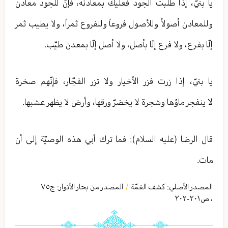
يا بنيّ، إذا طلبت الجود فعليك بمعادنه، فإنّ للجود معادن
وللمعادن أصولاً وللأصول فروعاً وللفروع ثمراً، ولا يطيب ثمر
إلّا بفرع، ولا فرع إلّا بأصل، ولا أصل إلّا بمعدن طيّب.
يا بنيّ، إذا زرت فزر الأخيار ولا تزر الفجّار، فإنّهم صخرة
لا ينفجر ماؤها وشجرة لا يخضرّ ورقها، وأرض لا يظهر عشبها.
قال الرضا (عليه السلام): فما ترك أبي هذه الوصيّة إلى أن
مات.
المصدر الأصلي:
كشف الغمّة
المصدر من بحار الأنوار: ج
٧٥
/
،
ص٢۰١-٢۰٢