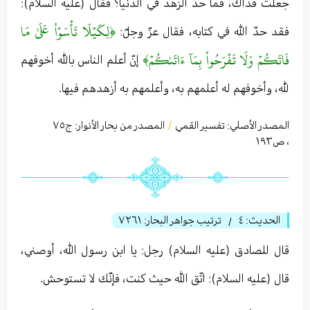
جعلت فداك، فما حدّ الزهد في الدنيا؟ فقال (عليه السلام):
﴿لِكَيۡلَا تَأۡسَوۡاْ عَلَىٰ مَا
فقد حدّ الله في كتابه، فقال عزّ وجلّ:
فَاتَكُمۡ وَلَا تَفۡرَحُواْ بِمَآ ءَاتَىٰكُمۡ﴾
إنّ أعلم الناس بالله أخوفهم
لله، وأخوفهم له أعلمهم به، وأعلمهم به أزهدهم فيها.
المصدر الأصلي:
تفسير القمي
المصدر من بحار الأنوار: ج
٧٥
/
،
ص١٩٣
الحديث:
٤
ترتيب جواهر البحار:
٧٢٦١
/
قال للصادق (عليه السلام) رجل: يا ابن رسول الله، أوصني،
قال (عليه السلام): اتّق الله حيث كنت، فإنّك لا تستوحش.