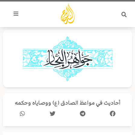
خطي
لى
لمحتوى
أحاديث في مواعظ الصادق (ع) ووصاياه وحكمه