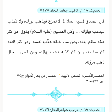
الحديث:
١٨
ترتيب جواهر البحار:
٧٢٧٥
/
قال الصادق (عليه السلام): لا تمزح فيذهب نورك، ولا تكذب
فيذهب بهاؤك … وكان المسيح (عليه السلام) يقول: من كثر
همّه سقم بدنه، ومن ساء خلقه عذّب نفسه، ومن كثر كلامه
كثر سقطه، ومن كثر كذبه ذهب بهاؤه، ومن لاحى الرجال
ذهب مروّته.
المصدر الأصلي:
قصص الأنبياء
المصدر من بحار الأنوار: ج
٧٥
/
،
ص١٩٩-٢۰۰
الحديث:
١٩
ترتيب جواهر البحار:
٧٢٧٦
/