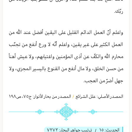
ربّك.
واعلم أنّ العمل الدائم القليل على اليقين أفضل عند الله من
العمل الكثير على غير يقين، واعلم أنّه لا ورع أنفع من تجنّب
محارم الله والكفّ عن أذى المؤمنين واغتيابهم، ولا عيش أهنأ
من حسن الخلق، ولا مال أنفع من القنوع باليسير المجزي، ولا
جهل أضرّ من العجب.
المصدر الأصلي:
علل الشرائع
المصدر من بحار الأنوار: ج
٧٥
،
ص١٩٨
/
الحديث:
١٥
ترتيب جواهر البحار:
٧٢٧٢
/