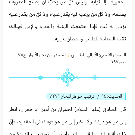
المعروف إلّا ثوابه، وليس كلّ من يحبّ أن يصنع المعروف
يصنعه، ولا كلّ من يرغب فيه يقدر عليه، ولا كلّ من يقدر عليه
يؤذن له فيه، فإذا اجتمعت الرغبة والقدرة والإذن فهنالك
تمّت السعادة للطالب والمطلوب إليه.
المصدر الأصلي:
الأمالي للطوسي
المصدر من بحار الأنوار: ج
٧٥
/
،
ص١٩٧
الحديث:
١٤
ترتيب جواهر البحار:
٧٢٧١
/
قال الصادق (عليه السلام) لحمران بن أعین: يا حمران، انظر
إلى من هو دونك ولا تنظر إلى من هو فوقك في المقدرة، فإنّ
ذلك أقنع لك بما قسم لك، وأحرى أن تستوجب الزيادة من