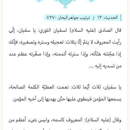
الحديث:
١٣
ترتيب جواهر البحار:
٧٢٧٠
/
قال الصادق (عليه السلام) لسفیان الثوري: يا سفيان، إنّي
رأيت المعروف لا يتمّ إلّا بثلاث: تعجيله وستره وتصغيره، فإنّك
إذا عجّلته هنّأته، وإذا سترته أتممته، وإذا صغّرته عظم عند
من تسديه إليه …
يا سفيان، ثلاث أيّما ثلاث: نعمت العطيّة الكلمة الصالحة،
يسمعها المؤمن فينطوي عليها حتّى يهديها إلى أخيه المؤمن.
وقال (عليه السلام): المعروف كاسمه، وليس شيء أعظم من