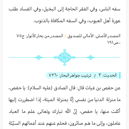
سفه الناس، وفي الفقر الحاجة إلى البخيل، وفي الفساد طلب
عورة أهل العيوب، وفي السفه المكافاة بالذنوب.
المصدر الأصلي:
الأمالي للصدوق
المصدر من بحار الأنوار: ج
٧٥
/
،
ص١٩١
الحديث:
٣
ترتيب جواهر البحار:
٧٢٦٠
/
عن حفص بن غیاث قال: قال الصادق (عليه السلام): يا حفص،
ما منزلة الدنيا من نفسي إلّا بمنزلة الميتة، إذا اضطررت إليها
أكلت منها، يا حفص، إنّ الله تبارك وتعالى علم ما العباد
عاملون، وإلى ما هم صائرون، فحلم عنهم عند أعمالهم السيّئة