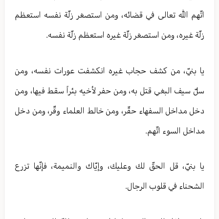
اتّهم الله تعالی في قضائه، ومن استصغر زلّة نفسه استعظم
زلّة غيره، ومن استصغر زلّة غيره استعظم زلّة نفسه.
يا بنيّ، من كشف حجاب غيره انكشفت عورات نفسه، ومن
سلّ سيف البغي قتل به، ومن حفر لأخيه بئراً سقط فيها، ومن
دخل مداخل السفهاء حقّر، ومن خالط العلماء وقّر، ومن دخل
مداخل السوء اتّهم.
يا بنيّ، قل الحقّ لك وعليك، وإيّاك والنميمة، فإنّها تزرع
الشحناء في قلوب الرجال.