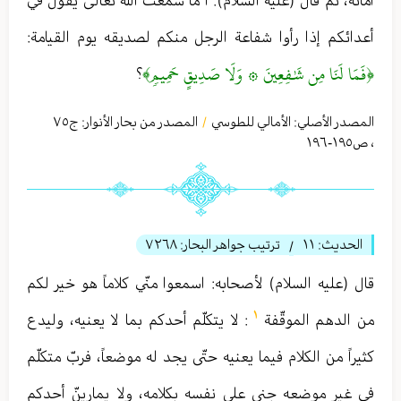
أمانه، ثمّ قال (عليه السلام): أ ما سمعت الله تعالى يقول في
أعدائكم إذا رأوا شفاعة الرجل منكم لصديقه يوم القيامة:
﴿فَمَا لَنَا مِن شَٰفِعِينَ ۞ وَلَا صَدِيقٍ حَمِيمٖ﴾
؟
المصدر الأصلي:
الأمالي للطوسي
المصدر من بحار الأنوار: ج
٧٥
/
،
ص١٩٥-١٩٦
الحديث:
١١
ترتيب جواهر البحار:
٧٢٦٨
/
قال (عليه السلام) لأصحابه: اسمعوا منّي كلاماً هو خير لكم
١
من الدهم الموقّفة
: لا يتكلّم أحدكم بما لا يعنيه، وليدع
كثيراً من الكلام فيما يعنيه حتّى يجد له موضعاً، فربّ متكلّم
في غير موضعه جنى على نفسه بكلامه، ولا يمارينّ أحدكم