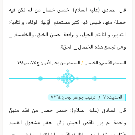
قال الصادق (عليه السلام): خمس خصال من لم تكن فيه
خصلة منها، فليس فيه كثير مستمتع: أوّلها: الوفاء، والثانية:
التدبير، والثالثة: الحياء، والرابعة: حسن الخلق، والخامسة: _
وهي تجمع هذه الخصال _ الحرّية.
المصدر الأصلي:
الخصال
المصدر من بحار الأنوار: ج
٧٥
،
ص١٩٤
/
الحديث:
٧
ترتيب جواهر البحار:
٧٢٦٤
/
قال الصادق (عليه السلام): خمس خصال من فقد منهنّ
واحدة لم يزل ناقص العيش زائل العقل مشغول القلب:
فأوّلها: صحّة البدن، والثانية: الأمن، والثالثة: السعة في الرزق،