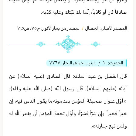
صادقاً كان أو كاذباً، إنّما لك نيّتك وعليه كذبه.
المصدر الأصلي:
الخصال
المصدر من بحار الأنوار: ج
٧٥
،
ص١٩٥
/
الحديث:
١۰
ترتيب جواهر البحار:
٧٢٦٧
/
قال الفضل بن عبد الملك: قال الصادق (عليه السلام) عن
آبائه (عليهم السلام): قال رسول الله (صلى الله عليه وآله):
«أوّل عنوان صحيفة المؤمن بعد موته ما يقول الناس فيه، إن
خيراً فخيراً وإن شرّاً فشرّاً، وأوّل تحفة المؤمن أن يغفر الله له
ولمن تبع جنازته».