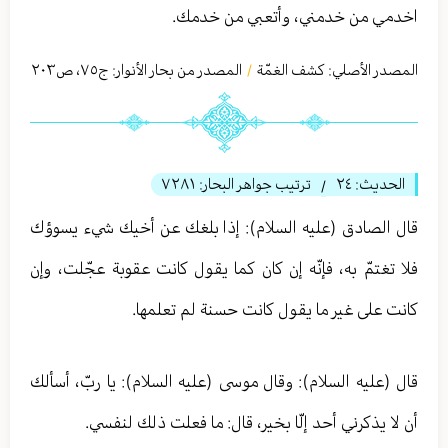
اخدمي من خدمني، وأتعبي من خدمك.
المصدر الأصلي:
كشف الغمّة
المصدر من بحار الأنوار: ج
٧٥
،
ص٢۰٣
/
الحديث:
٢٤
ترتيب جواهر البحار:
٧٢٨١
/
قال الصادق (عليه السلام): إذا بلغك عن أخيك شيء يسوؤك
فلا تغتمّ به، فإنّه إن كان كما يقول كانت عقوبة عجّلت، وإن
كانت على غير ما يقول كانت حسنة لم تعلمها.
قال (عليه السلام): وقال موسى (عليه السلام): يا ربّ، أسألك
أن لا يذكرني أحد إلّا بخير، قال: ما فعلت ذلك لنفسي.