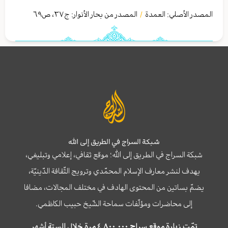
المصدر الأصلي:
العمدة
المصدر من بحار الأنوار: ج
٣٧
،
ص٦٩
/
شبكة السراج في الطريق إلى الله
شبكة السراج في الطريق إلى الله؛ موقع ثقافي، إعلامي وتبليغي،
يهدف لنشر معارف الإسلام المحمّدي وترويج الثّقافة الدّينيّة،
يضمّ بساتين من المحتوى الهادف في مختلف المجالات، مضافا
إلى محاضرات ومؤلّفات سماحة الشّيخ حبيب الكاظمي.
تمّت زيارة موقع سراج ٤,٨٠٠,٠٠٠ مرة خلال الستة أشهر