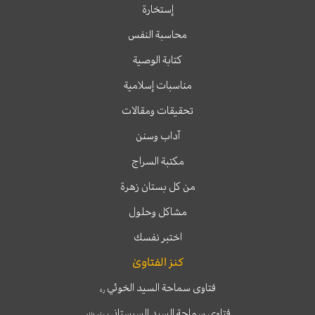
إستخارة
محاسبة النفس
كتابة الوصية
مناسبات إسلامية
تحقيقات ومقالات
آداب وسنن
مكتبة السراج
من كل بستان زهرة
مشاكل وحلول
اختبر نفسك
كنز الفتاوىٰ
فتاوى سماحة السيد الخوئي
ره
فتاوى سماحة السيد السيستاني
دام ظله