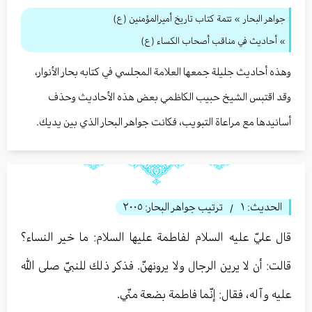
جواهر البحار
»
تتمة كتاب تاريخ أميرالمؤمنين (ع)
» أحاديث في مناقب أصحاب الكساء (ع)
وهذه أحاديث جليلة جمعها العلامة المجلسي في كتابه بحار الأنوار،
وقد اقتبس الشيخ حبيب الكاظمي بعض هذه الأحاديث وحذف
أسانيدها مع مراعاة التبويب، فكانت جواهر البحار الذي بين يديك.
الحديث:
١
ترتيب جواهر البحار:
٢٠٠٥
/
قال عليّ عليه السلام لفاطمة عليها السلام: ما خير النساء؟
قالت: أن لا يرين الرجال ولا يرونهنّ. فذكر ذلك للنبيّ صلى الله
عليه وآله، فقال: إنّما فاطمة بضعة منّي.