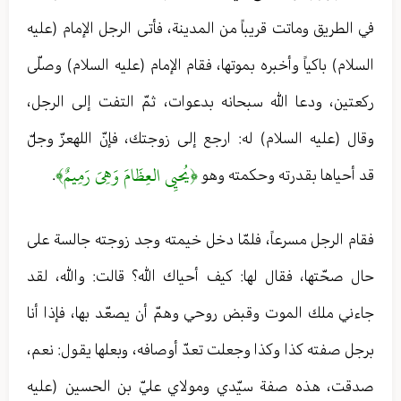
في الطريق وماتت قريباً من المدينة، فأتى الرجل الإمام (عليه
السلام) باكياً وأخبره بموتها، فقام الإمام (عليه السلام) وصلّى
ركعتين، ودعا الله سبحانه بدعوات، ثمّ التفت إلى الرجل،
وقال (عليه السلام) له: ارجع إلى زوجتك، فإنّ اللهعزّ وجلّ
﴿يُحيِي العِظَامَ وَهِيَ رَمِيمٌ﴾
قد أحياها بقدرته وحكمته وهو
.
فقام الرجل مسرعاً، فلمّا دخل خيمته وجد زوجته جالسة على
حال صحّتها، فقال لها: كيف أحياك الله؟ قالت: والله، لقد
جاءني ملك الموت وقبض روحي وهمّ أن يصعّد بها، فإذا أنا
برجل صفته كذا وكذا وجعلت تعدّ أوصافه، وبعلها يقول: نعم،
صدقت، هذه صفة سيّدي ومولاي عليّ بن الحسين (عليه