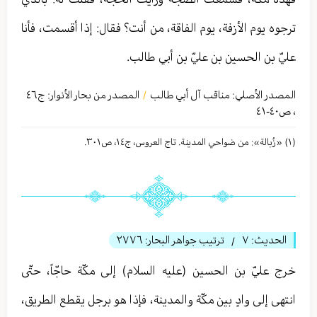
ترجوه يوم الأزفة، يوم الفاقة، من أنت؟ فقال: إذا أقسمت، فأنا
عليّ بن الحسين بن عليّ بن أبي طالب.
المصدر الأصلي:
مناقب آل أبي طالب
المصدر من بحار الأنوار: ج
٤٦
/
،
ص٤۰-٤١
(١) «زُبالة»: من ضواحي المدينة. تاج العروس، ج١٤، ص٣۰١.
الحديث:
٧
ترتيب جواهر البحار:
٢٧٧٦
/
خرج عليّ بن الحسين (عليه السلام) إلى مكّة حاجّاً، حتّى
انتهى إلى وادٍ بين مكّة والمدينة، فإذا هو برجل يقطع الطريق،