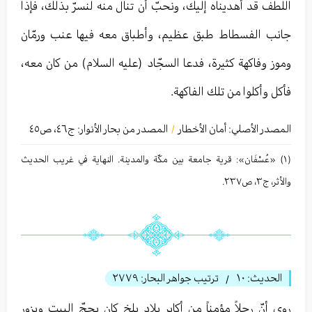
اللطف قد أهديناه إليك، ونحبّ أن تنال منه لنسرّ بذلك، فإذا
جانب الفسطاط طبق عظيم، وأطباق معه فيها عنب ورمّان
وموز وفاكهة كثيرة، فدعا السجّاد (عليه السلام) من كان معه،
فأكل وأكلوا من تلك الفاكهة.
المصدر الأصلي:
أمان الأخطار
المصدر من بحار الأنوار: ج
٤٦
،
ص٤٥
/
(١) «عُسْفَان»: قرية جامعة بين مكّة والمدينة. النهاية في غريب الحديث
والأثر، ج٣، ص٢٣٧.
الحديث:
١۰
ترتيب جواهر البحار:
٢٧٧٩
/
روي أنّ رجلاً مؤمناً من أكابر بلاد بلخ كان يحجّ البيت ويزور