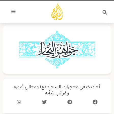
خطي
لى
لمحتوى
أحاديث في معجزات السجاد (ع) ومعالي أموره
وغرائب شأنه