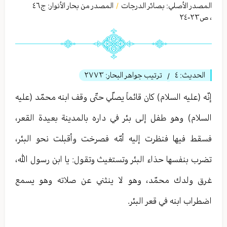
المصدر الأصلي:
بصائر الدرجات
المصدر من بحار الأنوار: ج
٤٦
/
،
ص٢٣-٢٤
الحديث:
٤
ترتيب جواهر البحار:
٢٧٧٣
/
إنّه (عليه السلام) كان قائماً يصلّي حتّى وقف ابنه محمّد (عليه
السلام) وهو طفل إلى بئر في داره بالمدينة بعيدة القعر،
فسقط فيها فنظرت إليه أمّه فصرخت وأقبلت نحو البئر،
تضرب بنفسها حذاء البئر وتستغيث وتقول: يا ابن رسول الله،
غرق ولدك محمّد، وهو لا ينثني عن صلاته وهو يسمع
اضطراب ابنه في قعر البئر.