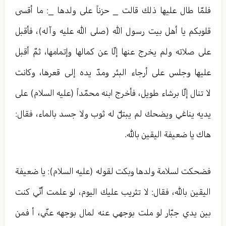
فلمّا طال عليها ذلك قالت _ حزناً على ولدها _: ما أقسى
قلوبكم يا أهل بيت رسول الله (صلى الله عليه وآله)، فأقبل
على صلاته ولم يخرج عنها إلّا عن كمالها وإتمامها، ثمّ أقبل
عليها وجلس على أرجاء البئر ومدّ يده إلى قعرها، وكانت
لا تنال إلّا برشاء طويل، فأخرج ابنه محمّداً (عليه السلام) على
يديه يناغي ويضحك لم يبتلّ له ثوب ولا جسد بالماء، فقال:
هاك يا ضعيفة اليقين بالله.
فضحكت لسلامة ولدها وبكت لقوله (عليه السلام)‏: يا ضعيفة
اليقين بالله، فقال: لا تثريب عليك اليوم، لو علمت أنّي كنت
بين يدي جبّار لو ملت بوجهي عنه لمال بوجهه عنّي، أ فمن