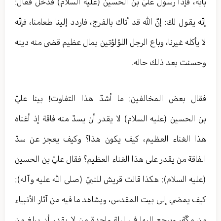
بابه، فإذا رسول عليّ بن الحسين (عليه السلام) فدخل فقال:
إنّه يقول لك: إنّ الله قد أتاك بالفرج، فاردد إلينا طعامنا، فإنّه
لا يأكله غيرنا، وباع الرجل اللؤلؤتين بمال عظيم قضى منه دينه
وحسنت بعد ذلك حاله.
فقال بعض المخالفين: ما أشدّ هذا التفاوت! بينا عليّ
بن الحسين (عليه السلام) لا يقدر أن يسدّ منه فاقة إذ أغناه
هذا الغناء العظيم، كيف يكون هذا؟ وكيف يعجز عن سدّ
الفاقة من يقدر على هذا الغناء العظيم؟ فقال عليّ بن الحسين
(عليه السلام): هكذا قالت قريش للنبيّ (صلى الله عليه وآله):
كيف يمضي إلى بيت المقدس، ويشاهد ما فيه من آثار الأنبياء
من مكّة، ويرجع إليها في ليلة واحدة من لا يقدر أن يبلغ من