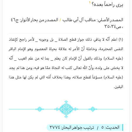
١
يرى راحماً بعده؟‏
المصدر الأصلي:
مناقب آل أبي طالب
المصدر من بحار الأنوار: ج
٤٦
/
،
ص٣٤-٣٥
(١) اعلم أنّه لا ينافي ذلك جواز قطع الصلاة _ بل وجوبه _ لأمر راجح كإنقاذ
النفس المحترمة، وخاصّة أنّ الأمر له علاقة بحياة المعصوم وهو الإمام الباقر
(عليه السلام) وذلك بالقول أنّ الإمام كان يعلم _ بما له من علم الغيب _ أنّه
لا يخشى على ولده، وأنّ الله تعالی كتب له النجاة ممّا هو فيه، ومن هنا لم يجد
(عليه السلام) مسوّغاً لقطع صلاته، وهذا بخلاف أمّه التي لم يكن لها مثل هذا
اليقين.
الحديث:
٥
ترتيب جواهر البحار:
٢٧٧٤
/