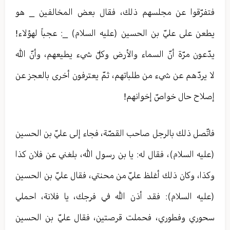
فتفرّقوا عن مجلسهم ذلك، فقال بعض المخالفين _ هو
يطعن على عليّ بن الحسين (عليه السلام) _: عجباً لهؤلاء!
يدّعون مرّة أنّ السماء والأرض وكلّ شيء يطيعهم، وأنّ الله
لا يردّهم عن شيء من طلباتهم، ثمّ يعترفون أخرى بالعجز عن
إصلاح حال خواصّ إخوانهم!
فاتّصل ذلك بالرجل صاحب القصّة، فجاء إلى عليّ بن الحسين
(عليه السلام)، فقال له: يا بن رسول الله، بلغني عن فلان كذا
وكذا، وكان ذلك أغلظ عليّ من محنتي، فقال عليّ بن الحسين
(عليه السلام): فقد أذن الله في فرجك، يا فلانة، احملي
سحوري وفطوري، فحملت قرصتين، فقال عليّ بن الحسين