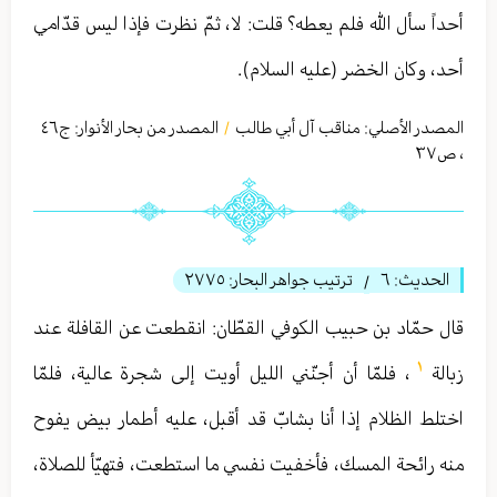
أحداً سأل الله فلم يعطه؟ قلت: لا، ثمّ نظرت فإذا ليس قدّامي
أحد، وكان الخضر (عليه السلام).
المصدر الأصلي:
مناقب آل أبي طالب
المصدر من بحار الأنوار: ج
٤٦
/
،
ص٣٧
الحديث:
٦
ترتيب جواهر البحار:
٢٧٧٥
/
قال حمّاد بن حبيب الكوفي القطّان: انقطعت عن القافلة عند
١
زبالة
، فلمّا أن أجنّني الليل أويت إلى شجرة عالية، فلمّا
اختلط الظلام إذا أنا بشابّ قد أقبل، عليه أطمار بيض يفوح
منه رائحة المسك، فأخفيت نفسي ما استطعت، فتهيّأ للصلاة،