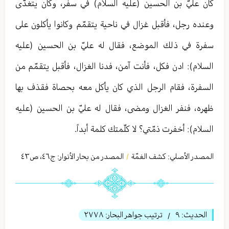
كان عليّ بن الحسين (عليه السلام) في سفر، وكان يتغدّى
وعنده رجل، فأقبل غزال في ناحية يتقمّم وكانوا يأكلون على
سفرة في ذلك الموضع، فقال له عليّ بن الحسين (عليه
السلام): ادن فكل، فأنت آمن، فدنا الغزال، فأقبل يتقمّم من
السفرة، فقام الرجل الذي كان يأكل معه بحصاة فقذف بها
ظهره، فنفر الغزال ومضى، فقال له عليّ بن الحسين (عليه
السلام): أخفرت ذمّتي؟ لا كلّمتك كلمة أبداً.
المصدر الأصلي:
كشف الغمّة
المصدر من بحار الأنوار: ج
٤٦
،
ص٤٣
/
الحديث:
٩
ترتيب جواهر البحار:
٢٧٧٨
/