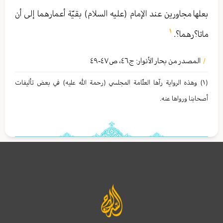
بعلها مجاورين عند الإمام (عليه السلام) بقيّة أعمارهما إلى أن
١
ماتا؟رهما؟.
المصدر من بحار الأنوار: ج
٤٦
،
ص٤٧-٤٩
/
(١) وهذه الروایة رآها العلّامة المجلسي (رحمة الله عليه) في بعض تألیفات
أصحابنا ورواها عنه.