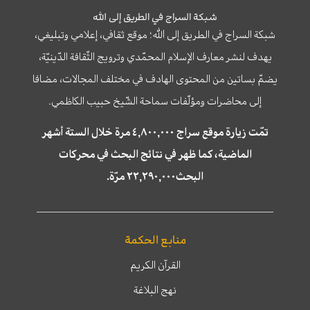
شبكة السراج في الطريق إلى الله
شبكة السراج في الطريق إلى الله؛ موقع ثقافي، إعلامي وتبليغي،
يهدف لنشر معارف الإسلام المحمّدي وترويج الثّقافة الدّينيّة،
يضمّ بساتين من المحتوى الهادف في مختلف المجالات، مضافا
إلى محاضرات ومؤلّفات سماحة الشّيخ حبيب الكاظمي.
تمّت زيارة موقع سراج ٤,٨٠٠,٠٠٠ مرة خلال الستة أشهر
الماضية، كما ظهر في نتائج البحث في محركات
البحث٢٢,٢٩٠,٠٠٠ مرّة.
منابع الحكمة
القرآن الكريم
نهج البلاغة