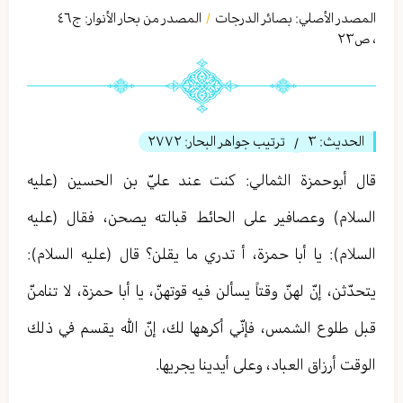
المصدر الأصلي:
بصائر الدرجات
المصدر من بحار الأنوار: ج
٤٦
/
،
ص٢٣
الحديث:
٣
ترتيب جواهر البحار:
٢٧٧٢
/
قال أبوحمزة الثمالي: كنت عند عليّ بن الحسين (عليه
السلام) وعصافير على الحائط قبالته يصحن، فقال (عليه
السلام): يا أبا حمزة، أ تدري ما يقلن؟ قال (عليه السلام):
يتحدّثن، إنّ لهنّ وقتاً يسألن فيه قوتهنّ، يا أبا حمزة، لا تنامنّ
قبل طلوع الشمس، فإنّي أكرهها لك، إنّ الله يقسم في ذلك
الوقت أرزاق العباد، وعلى أيدينا يجريها.