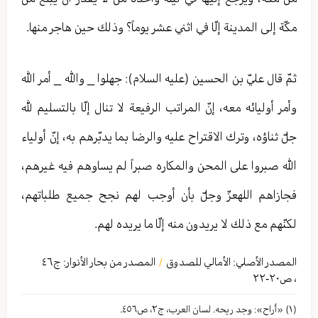
مكّة إلى المدينة إلّا في اثني عشر يوماً؟ وذلك حين هاجر منها.
ثمّ قال عليّ بن الحسين (عليه السلام): جهلوا _ والله _ أمر الله
وأمر أوليائه معه، إنّ المراتب الرفيعة لا تنال إلّا بالتسليم لله
جلّ ثناؤه، وترك الاقتراح عليه والرضا بما يدبّرهم به، إنّ أولياء
الله صبروا على المحن والمكاره صبراً لم يساوهم فيه غيرهم،
فجازاهم اللهعزّ وجلّ بأن أوجب لهم نجح جميع طلباتهم،
لكنّهم مع ذلك لا يريدون منه إلّا ما يريده لهم.
المصدر الأصلي:
الأمالي للصدوق
المصدر من بحار الأنوار: ج
٤٦
/
،
ص٢۰-٢٢
(١) «أَراح»: وجد ريحه. لسان العرب، ج٢، ص٤٥٦.