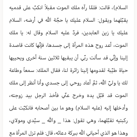
السلام)، قالت: فلمّا رآه ملك الموت مقبلاً انكبّ على قدميه
يقبّلهما ويقول: السلام عليك يا حجّة الله في أرضه، السلام
عليك يا زين العابدين، فردّ عليه السلام وقال له: يا ملك
الموت، أعد روح هذه المرأة إلى جسدها، فإنّها كانت قاصدة
إلينا وإنّي قد سألت ربّي أن يبقيها ثلاثين سنة أخرى ويحييها
حياة طيّبة لقدومها إلينا زائرة لنا، فقال الملك: سمعاً وطاعة
لك يا وليّ الله، ثمّ أعاد روحي إلى جسدي وأنا أنظر إلى ملك
الموت قد قبّل يده وخرج عنّي فأخذ الرجل بيد زوجته،
وأدخلها إليه (عليه السلام) وهو ما بين أصحابه فانكبّت على
ركبتيه تقبّلهما، وهي تقول: هذا _ والله _ سيّدي ومولاي،
وهذا هو الذي أحياني الله ببركة دعائه، قال: فلم تزل المرأة مع