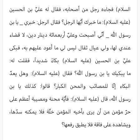
السلام) فجاءه رجل من أصحابه، فقال له عليّ بن الحسين
(عليه السلام): ما خبرك أيّها الرجل؟ فقال الرجل: خبري _ يا بن
رسول الله _ أنّي أصبحت وعليّ أربعمائة دينار دين، لا قضاء
عندي لها، ولي عيال ثقال ليس لي ما أعود عليهم به، فبكى
عليّ بن الحسين (عليه السلام) بكاءً شديداً، فقلت له:
ما يبكيك يا بن رسول الله؟ فقال (عليه السلام): وهل يعدّ
البكاء إلّا للمصائب والمحن الكبار؟ قالوا: كذلك يا بن
رسول الله، قال (عليه السلام): فأيّة محنة ومصيبة أعظم على
حرّ مؤمن من أن يرى بأخيه المؤمن خلّة فلا يمكنه سدّها،
ويشاهده على فاقة فلا يطيق رفعها؟