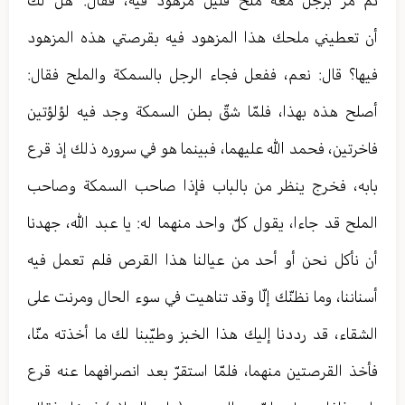
ثمّ مرّ برجل معه ملح قليل مزهود فيه، فقال: هل لك
أن تعطيني ملحك هذا المزهود فيه بقرصتي هذه المزهود
فيها؟ قال: نعم، ففعل فجاء الرجل بالسمكة والملح فقال:
أصلح هذه بهذا، فلمّا شقّ بطن السمكة وجد فيه لؤلؤتين
فاخرتين، فحمد الله عليهما، فبينما هو في سروره ذلك إذ قرع
بابه، فخرج ينظر من بالباب فإذا صاحب السمكة وصاحب
الملح قد جاءا، يقول كلّ واحد منهما له: يا عبد الله، جهدنا
أن نأكل نحن أو أحد من عيالنا هذا القرص فلم تعمل فيه
أسناننا، وما نظنّك إلّا وقد تناهيت في سوء الحال ومرنت على
الشقاء، قد رددنا إليك هذا الخبز وطيّبنا لك ما أخذته منّا،
فأخذ القرصتين منهما، فلمّا استقرّ بعد انصرافهما عنه قرع