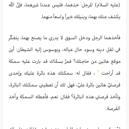
(عليه السلام) للرجل: خذهما، فليس عندنا غيرهما، فإنّ الله
يكشف عنك بهما، وينيلك خيراً واسعاً منهما.
فأخذهما الرجل ودخل السوق لا يدري ما يصنع بهما، يتفكّر
في ثقل دينه وسوء حال عياله، ويوسوس إليه الشيطان: أين
موقع هاتين من حاجتك؟ فمرّ بسمّاك قد بارت عليه سمكة
١
قد أراحت
، فقال له: سمكتك هذه بائرة عليك وإحدى
قرصتيّ هاتين بائرة عليّ، فهل لك أن تعطيني سمكتك البائرة،
وتأخذ قرصتي هذه البائرة؟ فقال: نعم، فأعطاه السمكة وأخذ
القرصة.