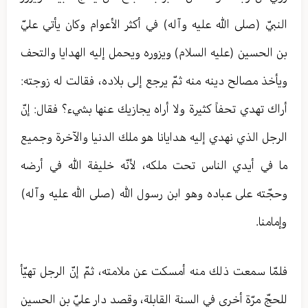
النبيّ (صلى الله عليه وآله) في أكثر الأعوام وكان يأتي عليّ
بن الحسين (عليه السلام) ويزوره ويحمل إليه الهدايا والتحف
ويأخذ مصالح دينه منه ثمّ يرجع إلى بلاده، فقالت له زوجته:
أراك تهدي تحفاً كثيرة ولا أراه يجازيك عنها بشي‏ء؟ فقال: إنّ
الرجل الذي نهدي إليه هدايانا هو ملك الدنيا والآخرة وجميع
ما في أيدي الناس تحت ملكه، لأنّه خليفة الله في أرضه
وحجّته على عباده وهو ابن رسول الله (صلى الله عليه وآله)
وإمامنا.
فلمّا سمعت ذلك منه أمسكت عن ملامته، ثمّ إنّ الرجل تهيّأ
للحجّ مرّة أخرى في السنة القابلة، وقصد دار عليّ بن الحسين