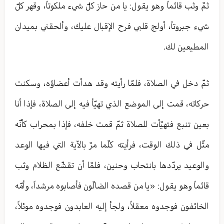
ثمّ وثب قائماً وهو يقول: يا من حاز كلّ شيء ملكوتاً، وقهر كلّ
شيء جبروتاً، أولج قلبي فرح الإقبال عليك، وألحقني بميدان
المطيعين لك.
ثمّ دخل في الصلاة، فلمّا رأيته وقد هدأت أعضاؤه، وسكنت
حركاته، قمت إلى الموضع الذي تهيّأ فيه إلى الصلاة، فإذا أنا
بعين تنبع فتهيّأت للصلاة ثمّ قمت خلفه، فإذا بمحراب كأنّه
مثّل في ذلك الوقت، فرأيته كلّما مرّ بالآية التي فيها الوعد
والوعيد يردّدها بانتحاب وحنين، فلمّا أن تقشّع الظلام وثب
قائماً وهو يقول: «يا من قصده الضالّون فأصابوه مرشداً، وأمّه
الخائفون فوجدوه معقلاً، ولجأ إليه العابدون فوجدوه موئلاً،