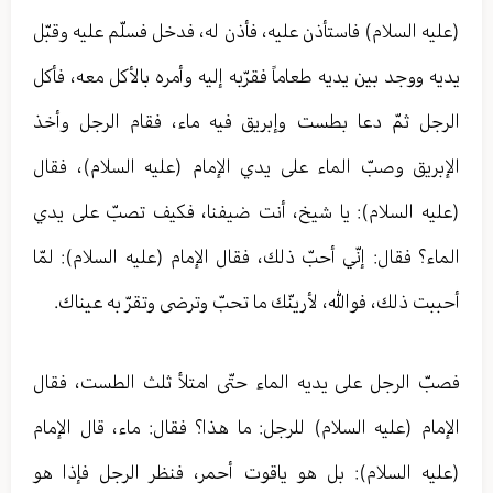
(عليه السلام) فاستأذن عليه، فأذن له، فدخل فسلّم عليه وقبّل
يديه ووجد بين يديه طعاماً فقرّبه إليه وأمره بالأكل معه، فأكل
الرجل ثمّ دعا بطست وإبريق فيه ماء، فقام الرجل وأخذ
الإبريق وصبّ الماء على يدي الإمام (عليه السلام)، فقال
(عليه السلام): يا شيخ، أنت ضيفنا، فكيف تصبّ على يدي
الماء؟ فقال: إنّي أحبّ ذلك، فقال الإمام (عليه السلام): لمّا
أحببت ذلك، فوالله، لأرينّك ما تحبّ وترضى وتقرّ به عيناك.
فصبّ الرجل على يديه الماء حتّى امتلأ ثلث الطست، فقال
الإمام (عليه السلام) للرجل: ما هذا؟ فقال: ماء، قال الإمام
(عليه السلام): بل‏ هو ياقوت أحمر، فنظر الرجل فإذا هو