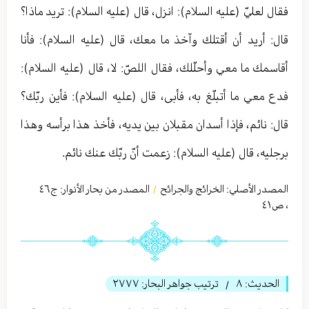
فقال لعليّ (عليه السلام): انزل، قال (عليه السلام): تريد ماذا؟
قال: أريد أن أقتلك وآخذ ما معك، قال (عليه السلام): فأنا
أقاسمك ما معي وأحلّلك، فقال اللصّ: لا، قال (عليه السلام):
فدع معي ما أتبلّغ به، فأبى، قال (عليه السلام): فأين ربّك؟
قال: نائم، فإذا أسدان مقبلان بين يديه، فأخذ هذا برأسه وهذا
برجليه، قال (عليه السلام): زعمت أنّ ربّك عنك نائم.
المصدر الأصلي:
الخرائج والجرائح
المصدر من بحار الأنوار: ج
٤٦
/
،
ص٤١
الحديث:
٨
ترتيب جواهر البحار:
٢٧٧٧
/