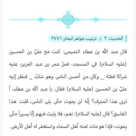
الحديث:
٢
ترتيب جواهر البحار:
٢٧٧١
/
قال عبد الله بن عطاء التمیمي: كنت مع عليّ بن الحسين
(عليه السلام) في المسجد، فمرّ عمر بن عبد العزيز، عليه
شراكا فضّة _ وكان من أحسن الناس وهو شابّ _ فنظر إليه
عليّ بن الحسين (عليه السلام) فقال: يا عبد الله بن عطاء، أ
ترى هذا المترف؟ إنّه لن يموت حتّى يلي الناس، قلت: هذا
الفاسق؟ قال (عليه السلام): نعم، فلا يلبث فيهم إلّا يسيراً حتّى
يموت، فإذا هو مات لعنه أهل السماء واستغفر له أهل الأرض.