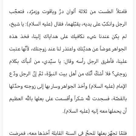
فامتلأ الطست من ثلاثة ألوان درّ وياقوت وزمرّد، فتعجّب
الرجل وانكبّ على يديه، يقبّلهما، فقال (عليه السلام): يا شيخ،
لم يكن عندنا شي‏ء نكافيك على هداياك إلينا، فخذ هذه
الجواهر عوضاً عن هديّتك واعتذر لنا عند زوجتك، لأنّها عتبت
علينا، فأطرق الرجل رأسه وقال: يا سيّدي، من أنبأك بكلام
زوجتي؟ فلا أشكّ أنّك من أهل بيت النبوّة، ثمّ إنّ الرجل ودّع
الإمام (عليه السلام) وأخذ الجواهر وسار بها إلى زوجته وحدّثها
بالقصّة، فسجدت لله شكراً وأقسمت على بعلها بالله العظيم
أن يحملها معه إليه (عليه السلام).
فلمّا تجهّز بعلها للحجّ في السنة القابلة أخذها معه، فمرضت