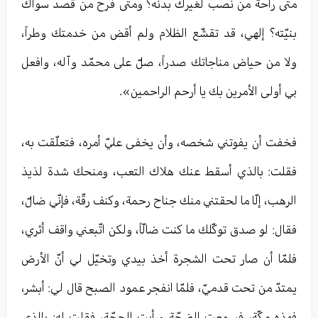
متى راحة من نصب لغيرك بدنه؟ ومتى فرح من قصد سواك
بنيّته؟ إلهي، قد تقشّع الظلام ولم أقض من خدمتك وطراً،
ولا من حياض مناجاتك صدراً، صلّ على محمّد وآله، وافعل
بي أولى الأمرين بك يا أرحم الراحمين».
فخفت أن يفوتني شخصه، وأن يخفى عليّ أمره، فتعلّقت به،
فقلت: بالذي أسقط عنك هلاك التعب، ومنحك شدة لذيذ
الرهب، إلّا ما لحقتني منك جناح رحمة، وكنف رقّة، فإنّي ضالّ،
فقال: لو صدق توكّلك ما كنت ضالّاً، ولكن اتّبعني واقف أثري،
فلمّا أن صار تحت الشجرة أخذ بيدي وتخيّل لي أنّ الأرض
يمتدّ من تحت قدميّ، فلمّا انفجر عمود الصبح قال لي: أبشر،
فهذه مكّة، فسمعت الضجّة ورأيت الحجّة، فقلت له: بالذي