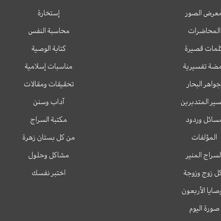
عرض الصور
إستخارة
المحاضرات
محاسبة النفس
لمات قصيرة
كتابة الوصية
ضة تفسيرية
مناسبات إسلامية
جواهر البحار
تحقيقات ومقالات
ير المتدبرين
آداب وسنن
سائل وردود
مكتبة السراج
المؤلفات
من كل بستان زهرة
لسراج المنير
مشاكل وحلول
ل زوج وزوجة
اختبر نفسك
وصايا الأربعون
صورة اليوم
T
T
I
F