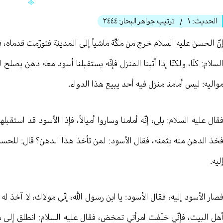
الحديث:
١
ترتيب جواهر البحار:
٢٤٤٤
/
نّ الحسن عليه السلام خرج من مكّة ماشياً إلى المدينة فتورّمت قدماه،
لسلام: كلّا، ولكنّا إذا أتينا المنزل فإنّه يستقبلنا أسود معه دهن يصلح
واليه: ليس أمامنا منزل فيه أحد يبيع هذا الدواء.
قال عليه السلام: بلى، إنّه أمامنا وساروا أميالاً، فإذا الأسود قد استق
خذ الدهن منه بثمنه، فقال الأسود: لمن تأخذ هذا الدهن؟ قال: للحسن 
ليه.
صار الأسود إليه، فقال الأسود: يا ابن رسول الله، إنّي مولاك، لا آخذ له ثمن
هل البيت، فإنّي خلّفت امرأتي تمخض، فقال عليه السلام: انطلق إلى منزل