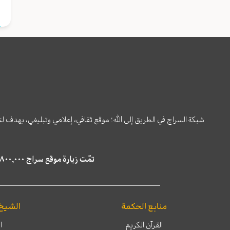
شبكة السراج في الطريق إلى الله؛ موقع ثقافي، إعلامي وتبليغي، يهدف ل
تمّت زيارة موقع سراج ٤,٨٠٠,٠٠٠ مرة خلال الستة أشهر الماضية، كما ظهر في نتائج البحث في محركات البحث٢٢,٢٩٠,٠٠٠ مرّة.
منابع الحكمة
الشيخ
القرآن الكريم
ا