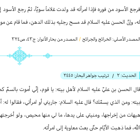
رجع الأسود من فوره فإذا امرأته قد ولدت غلاماً سويّاً، ثمّ رجع الأسود 
ه، وإنّ الحسن عليه السلام قد مسح رجليه بذلك الدهن، فما قام عن موض
لمصدر الأصلي:
الخرائج والجرائح
/
المصدر من بحار الأنوار: ج
٤٣
،
ص٣٢٤
الحديث:
٢
ترتيب جواهر البحار:
٢٤٤٥
/
ال الحسن بن عليّ عليه السلام لأهل بيته: يا قوم، إنّي أموت بالسمّ ك
يته: ومن الذي يسمّك؟ قال عليه السلام: جاريتي أو امرأتي، فقالوا له: أ
يهات من إخراجها، ومنيتي على يدها، ما لي منها محيص، ولو أخرجتها ما
لله، فما ذهبت الأيّام حتّى بعث معاوية إلى امرأته.