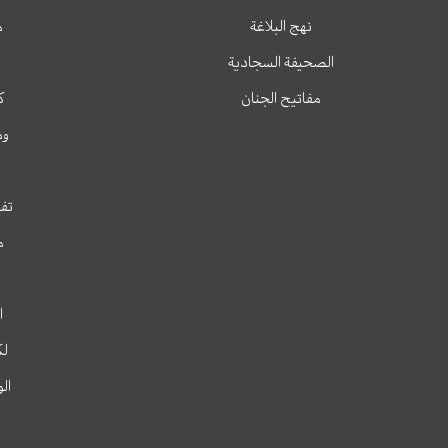
نهج البلاغة
م
الصحيفة السجادية
مفاتيح الجنان
ك
وم
تفس
م
ا
لك
ال