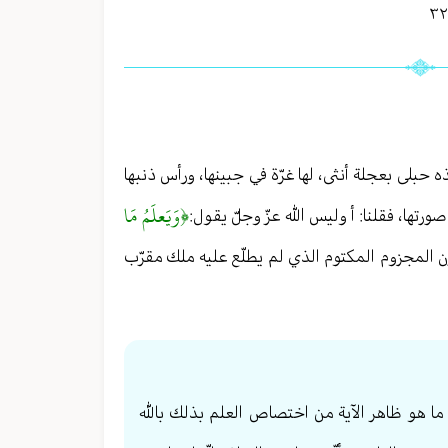
ه حبلى بعجلة أنثى، لها غرّة في جبينها، ورأس ذنبها
﴿وَيَعلَمُ مَا
تها، فقلنا: أ وليس الله عزّ وجلّ يقول:
 المجزوم المكتوم الذي لم يطلّع عليه ملك مقرّب
ن ما هو ظاهر الآية من اختصاص العلم بذلك بالله