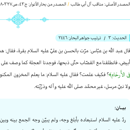
لمصدر الأصلي:
مناقب آل أبي طالب
/
المصدر من بحار الأنوار: ج
٤٣
،
ص٣٢٧-٣٢٨
الحديث:
٣
ترتيب جواهر البحار:
٢٤٤٦
/
ال عبد الله بن عبّاس: مرّت بالحسن بن عليّ عليه السلام بقرة، فقال: هذ
بيض، فانطلقنا مع القصّاب حتّى ذبحها، فوجدنا العجلة كما وصف على صور
ِي الأَرحَامِ﴾
؟ فكيف علمت؟ فقال عليه السلام: ما يعلم المخزون المكنون
لا نبيّ مرسل، غير محمّد صلى الله عليه وآله وذرّيّته.
بيــان:
ردّ عليه السلام استبعاده بأبلغ وجه، ولم يبيّن وجه الجمع بينه وبي