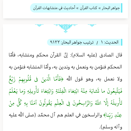
جواهر البحار
»
كتاب القرآن
» أحاديث في متشابهات القرآن
الحديث:
١
ترتيب جواهر البحار:
٩١٢٢
/
قال الصادق (عليه السلام): إنّ القرآن محكم ومتشابه، فأمّا
المحكم فنؤمن به ونعمل به وندين به، وأمّا المتشابه فنؤمن به
﴿فَأَمَّا الَّذينَ في‏ قُلُوبِهِمْ زَيْغٌ
ولا نعمل به، وهو قول الله
فَيَتَّبِعُونَ ما تَشابَهَ مِنْهُ ابْتِغاءَ الْفِتْنَةِ وَابْتِغاءَ تَأْويلِهِ وَما يَعْلَمُ
تَأْويلَهُ إِلَّا اللَّهُ وَالرَّاسِخُونَ فِي الْعِلْمِ يَقُولُونَ آمَنَّا بِهِ كُلٌّ مِنْ
عِنْدِ رَبِّنا﴾
والراسخون في العلم هم آل محمّد (صلى الله عليه
وآله وسلم).