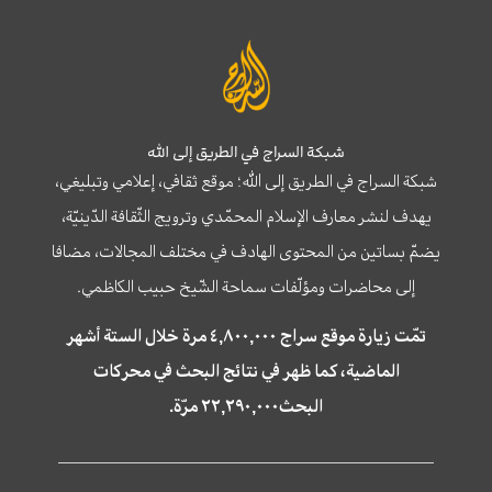
شبكة السراج في الطريق إلى الله
شبكة السراج في الطريق إلى الله؛ موقع ثقافي، إعلامي وتبليغي،
يهدف لنشر معارف الإسلام المحمّدي وترويج الثّقافة الدّينيّة،
يضمّ بساتين من المحتوى الهادف في مختلف المجالات، مضافا
إلى محاضرات ومؤلّفات سماحة الشّيخ حبيب الكاظمي.
تمّت زيارة موقع سراج ٤,٨٠٠,٠٠٠ مرة خلال الستة أشهر
الماضية، كما ظهر في نتائج البحث في محركات
البحث٢٢,٢٩٠,٠٠٠ مرّة.