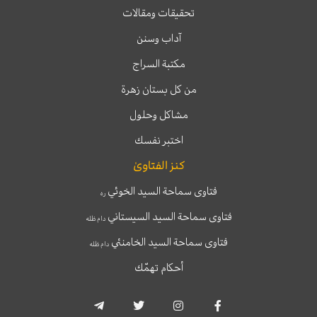
تحقيقات ومقالات
آداب وسنن
مكتبة السراج
من كل بستان زهرة
مشاكل وحلول
اختبر نفسك
كنز الفتاوىٰ
فتاوى سماحة السيد الخوئي
ره
فتاوى سماحة السيد السيستاني
دام ظله
فتاوى سماحة السيد الخامنئي
دام ظله
أحكام تهمّك
T
T
I
F
e
w
n
a
l
i
s
c