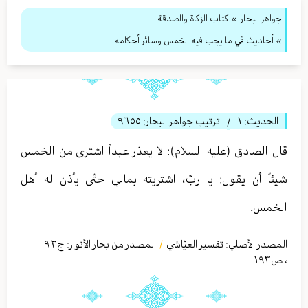
جواهر البحار
»
كتاب الزكاة والصدقة
» أحاديث في ما يجب فيه الخمس وسائر أحكامه
الحديث:
١
ترتيب جواهر البحار:
٩٦٥٥
/
قال الصادق (عليه السلام): لا يعذر عبداً اشترى من الخمس
شيئاً أن يقول: يا ربّ، اشتريته بمالي حتّى يأذن له أهل
الخمس.
المصدر الأصلي:
تفسير العيّاشي
المصدر من بحار الأنوار: ج
٩٣
/
،
ص١٩٣