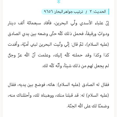
الحديث:
٢
ترتيب جواهر البحار:
٩٦٥٦
/
إنّ علباء الأسدي ولّي البحرين، فأفاد سبعمائة ألف دينار
ودوابّ ورقيقاً، فحمل ذلك كلّه حتّى وضعه بين يدي الصادق
(عليه السلام)، ثمّ قال: إنّي ولّيت البحرين لبني أميّة، وأفدت
كذا وكذا وقد حملته كلّه إليك، وعلمت أنّ الله عزّ وجلّ
لم يجعل لهم من ذلك شيئاً، وأنّه كلّه لك.
فقال له الصادق (عليه السلام): هاته، فوضع بين يديه، فقال
(عليه السلام) له: قد قبلنا منك، ووهبناه لك، وأحللناك منه،
وضمنّا لك على الله الجنّة.