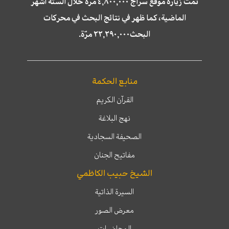
تمّت زيارة موقع سراج ٤,٨٠٠,٠٠٠ مرة خلال الستة أشهر
الماضية، كما ظهر في نتائج البحث في محركات
البحث٢٢,٢٩٠,٠٠٠ مرّة.
منابع الحكمة
القرآن الكريم
نهج البلاغة
الصحيفة السجادية
مفاتيح الجنان
الشيخ حبيب الكاظمي
السيرة الذاتية
معرض الصور
المحاضرات