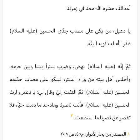
أعدائنا، حشره الله معنا في زمرتنا.
يا دعبل، من بكى على مصاب جدّي الحسين (عليه السلام)
غفر الله له ذنوبه البتّة.
ثمّ إنّه (عليه السلام) نهض، وضرب ستراً بيننا وبين حرمه،
وأجلس أهل بيته من وراء الستر، ليبكوا على مصاب جدّهم
الحسين (عليه السلام)، ثمّ التفت إليّ وقال لي: يا دعبل، ارث
الحسين (عليه السلام)، فأنت ناصرنا ومادحنا ما دمت حيّاً، فلا
٢
تقصر عن نصرنا ما استطعت.
المصدر من بحار الأنوار: ج
٤٥
،
ص٢٥٧
/