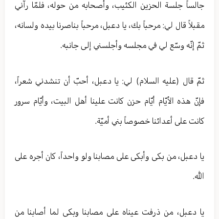
جالساً جلسة الحزين الكئيب، وأصحابه من حوله، فلمّا رآني
مقبلاً قال لي: مرحباً بك، يا دعبل، مرحباً بناصرنا بيده ولسانه،
ثمّ إنّه وسّع لي في مجلسه وأجلسني إلى جانبه.
ثمّ قال (عليه السلام) لي: يا دعبل، أحبّ أن تنشدني شعراً،
فإنّ هذه الأيّام أيّام حزن كانت علينا أهل البيت، وأيّام سرور
كانت على أعدائنا خصوصاً بني أميّة.
يا دعبل، من بكى وأبكى على مصابنا ولو واحداً، كان أجره على
الله.
يا دعبل، من ذرفت عيناه على مصابنا وبكى لما أصابنا من