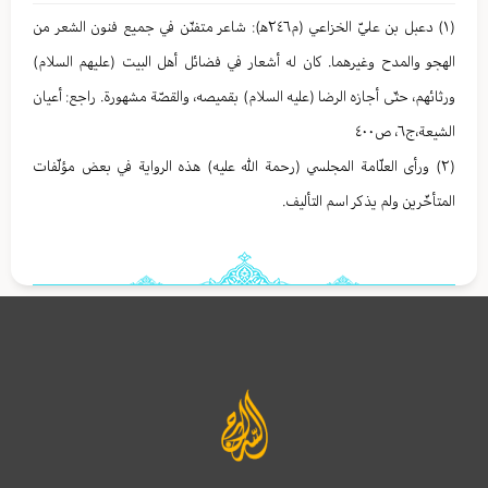
(١) دعبل بن عليّ الخزاعي (م٢٤٦ه‍): شاعر متفنّن في جمیع فنون الشعر من
الهجو والمدح وغیرهما. كان له أشعار في فضائل أهل البيت (عليهم السلام)
ورثائهم، حتّی أجازه الرضا (عليه السلام) بقمیصه، والقصّة مشهورة. راجع: أعیان
الشیعة،ج٦، ص٤۰۰
(٢) ورأی العلّامة المجلسي (رحمة الله عليه) هذه الروایة في بعض مؤلّفات
المتأخّرين ولم یذكر اسم التألیف.