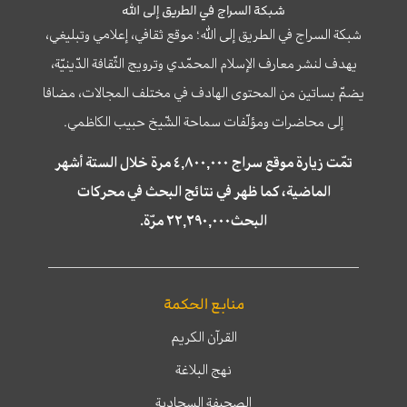
شبكة السراج في الطريق إلى الله
شبكة السراج في الطريق إلى الله؛ موقع ثقافي، إعلامي وتبليغي،
يهدف لنشر معارف الإسلام المحمّدي وترويج الثّقافة الدّينيّة،
يضمّ بساتين من المحتوى الهادف في مختلف المجالات، مضافا
إلى محاضرات ومؤلّفات سماحة الشّيخ حبيب الكاظمي.
تمّت زيارة موقع سراج ٤,٨٠٠,٠٠٠ مرة خلال الستة أشهر
الماضية، كما ظهر في نتائج البحث في محركات
البحث٢٢,٢٩٠,٠٠٠ مرّة.
منابع الحكمة
القرآن الكريم
نهج البلاغة
الصحيفة السجادية