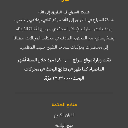
شبكة السراج في الطريق إلى الله
شبكة السراج في الطريق إلى الله؛ موقع ثقافي، إعلامي وتبليغي،
يهدف لنشر معارف الإسلام المحمّدي وترويج الثّقافة الدّينيّة،
يضمّ بساتين من المحتوى الهادف في مختلف المجالات، مضافا
إلى محاضرات ومؤلّفات سماحة الشّيخ حبيب الكاظمي.
تمّت زيارة موقع سراج ٤,٨٠٠,٠٠٠ مرة خلال الستة أشهر
الماضية، كما ظهر في نتائج البحث في محركات
البحث٢٢,٢٩٠,٠٠٠ مرّة.
منابع الحكمة
القرآن الكريم
نهج البلاغة