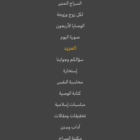
السراج المنير
لكل زوج وزوجة
الوصايا الأربعون
صورة اليوم
المزيد
سؤالكم وجوابنا
إستخارة
محاسبة النفس
كتابة الوصية
مناسبات إسلامية
تحقيقات ومقالات
آداب وسنن
مكتبة السراج