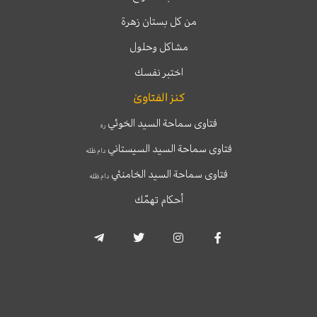
من كل بستان زهرة
مشاكل وحلول
اختبر نفسك
كنز الفتاوىٰ
فتاوى سماحة السيد الخوئي
ره
فتاوى سماحة السيد السيستاني
دام ظله
فتاوى سماحة السيد الخامنئي
دام ظله
أحكام تهمّك
T
T
I
F
e
w
n
a
l
i
s
c
e
t
t
e
g
t
a
b
r
e
g
o
a
r
r
o
m
a
k
-
m
-