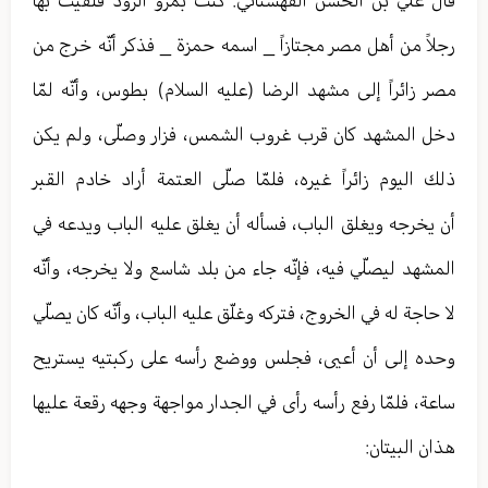
قال عليّ بن الحسن القهستاني: كنت بمرو الرود فلقيت بها
رجلاً من أهل مصر مجتازاً _ اسمه حمزة _ فذكر أنّه خرج من
مصر زائراً إلى مشهد الرضا (عليه السلام) بطوس، وأنّه لمّا
دخل المشهد كان قرب غروب الشمس، فزار وصلّى، ولم يكن
ذلك اليوم زائراً غيره، فلمّا صلّى العتمة أراد خادم القبر
أن يخرجه ويغلق الباب، فسأله أن يغلق عليه الباب ويدعه في
المشهد ليصلّي فيه، فإنّه جاء من بلد شاسع ولا يخرجه، وأنّه
لا حاجة له في الخروج، فتركه وغلّق عليه الباب، وأنّه كان يصلّي
وحده إلى أن أعيى، فجلس ووضع رأسه على ركبتيه يستريح
ساعة، فلمّا رفع رأسه رأى في الجدار مواجهة وجهه رقعة عليها
هذان البيتان: