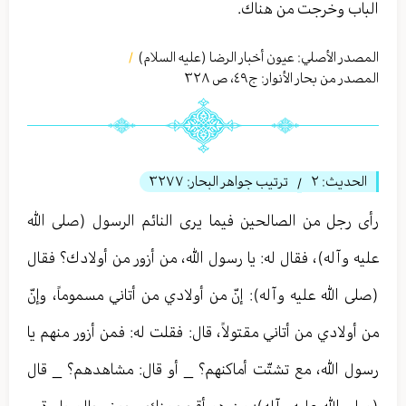
الباب وخرجت من هناك.
المصدر الأصلي:
عيون أخبار الرضا (عليه السلام)
/
المصدر من بحار الأنوار: ج
٤٩
،
ص ٣٢٨
الحديث:
٢
ترتيب جواهر البحار:
٣٢٧٧
/
رأى رجل من الصالحين فيما يرى النائم الرسول (صلى الله
عليه وآله)، فقال له: يا رسول الله، من أزور من أولادك؟ فقال
(صلى الله عليه وآله): إنّ من أولادي من أتاني مسموماً، وإنّ
من أولادي من أتاني مقتولاً، قال: فقلت له: فمن أزور منهم يا
رسول الله، مع تشتّت أماكنهم؟ _ أو قال: مشاهدهم؟ _ قال
(صلى الله عليه وآله): من هو أقرب منك _ يعني بالمجاورة _