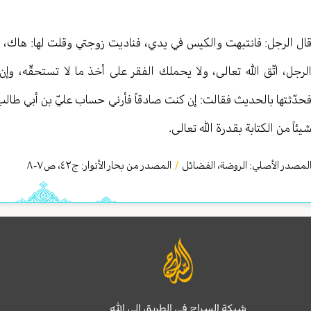
ال الرجل: فانتبهت والكيس في يدي، فناديت زوجتي وقلت لها: هاك، فناو
لرجل، اتّق الله تعالى، ولا يحملك الفقر على أخذ ما لا تستحقّه، و
حدّثتها بالحديث فقالت: إن كنت صادقاً فأرني حساب عليّ بن أبي طالب
يئاً من الكتابة بقدرة الله تعالی.
لمصدر الأصلي:
الروضة، الفضائل
/
المصدر من بحار الأنوار: ج
٤٢
،
ص٧-٨
شبكة السراج في الطريق إلى الله