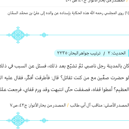
المصدر من بحار الأنوار: ج
٤٢
،
ص٣-٤
لله هذه الحكایة بإسناده عن والده إلی عليّ بن محمّد السمّان.
الحديث:
٢
ترتيب جواهر البحار:
٢٢٣٥
/
ان بالمدينة رجل ناصبي ثمّ تشيّع بعد ذلك، فسئل عن السبب في ذلك، ف
و حضرت صفّين مع من كنت تقاتل؟ قال: فأطرقت أفكّر، فقال عليه ال
لعظيم؟ أعطوا قفاه، فصفقت حتّى انتبهت وقد ورم قفاي، فرجعت عمّا 
لمصدر الأصلي:
مناقب آل أبي طالب
/
المصدر من بحار الأنوار: ج
٤٢
،
ص٧