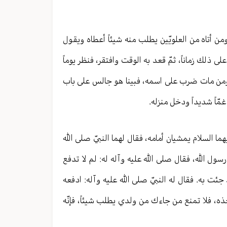
من أتاه من العلويّين يطلب منه شيئاً أعطاه ويقول
ى ذلك زماناً، ثمّ قعد به الوقت وافتقر، فنظر يوماً
 ومن مات ضرب على اسمه، فبينا هو جالس على باب
مّاً شديداً ودخل منزله.
ما السلام يمشيان أمامه، فقال لهما النبيّ صلى الله
ا رسول الله، فقال صلى الله عليه وآله له: لم لا تدفع
 جئت به. فقال له النبيّ صلى الله عليه وآله: ادفعه
ذه، فلا تمنع من جاءك من ولدي يطلب شيئاً، فإنّه