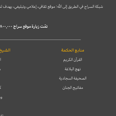
شبكة السراج في الطريق إلى الله؛ موقع ثقافي، إعلامي وتبليغي، يهدف ل
تمّت زيارة موقع سراج ٤,٨٠٠,٠٠٠ مرة خلال الستة أشهر الماضية، كما ظهر في نتائج البحث في محركات البحث٢٢,٢٩٠,٠٠٠ مرّة.
منابع الحكمة
الشيخ
القرآن الكريم
ا
نهج البلاغة
م
الصحيفة السجادية
مفاتيح الجنان
ك
وم
تفس