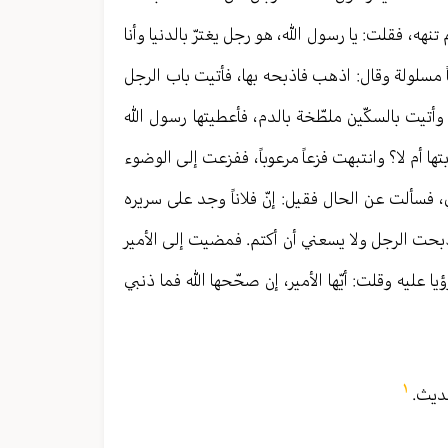
تنهه، فقلت: يا رسول الله، هو رجل يغترّ بالدنيا وأنا
ً مسلولة وقال: اذهب فاذبحه بها، فأتيت باب الرجل
تيت بالسكّين ملطّخة بالدم، فأعطيتها رسول الله
ها أم لا؟ وانتبهت فزعاً مرعوباً، ففزعت إلى الوضوء
ألت عن الحال فقيل: إنّ فلاناً وجد على سريره
 ذبحت الرجل ولا يسعني أن أكتم. فمضيت إلى الأمير
ليه وقلت: أيّها الأمير، إن صحّحها الله فما ذنبي
١
حديث.