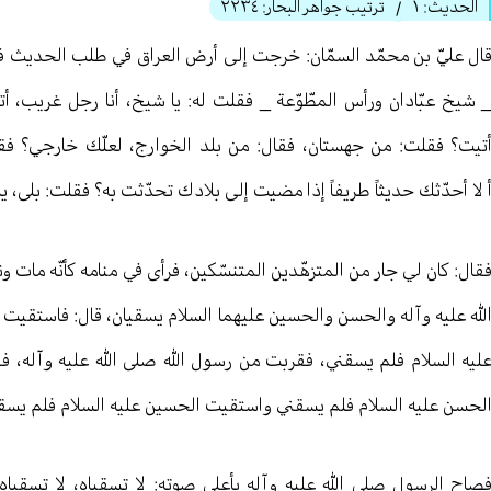
الحديث:
١
ترتيب جواهر البحار:
٢٢٣٤
/
ال عليّ بن محمّد السمّان: خرجت إلى أرض العراق في طلب الحديث ف
 شيخ عبّادان ورأس المطّوّعة _ فقلت له: يا شيخ، أنا رجل غريب، 
تيت؟ فقلت: من جهستان، فقال: من بلد الخوارج، لعلّك خارجي؟ فقل
 لا أحدّثك حديثاً طريفاً إذا مضيت إلى بلادك تحدّثت به؟ فقلت: بلى، ي
قال: كان لي جار من المتزهّدين المتنسّكين، فرأى في منامه كأنّه ما
لله عليه وآله والحسن والحسين عليهما السلام يسقيان، قال: فاستقي
ليه السلام فلم يسقني، فقربت من رسول الله صلى الله عليه وآله، فق
لحسن عليه السلام فلم يسقني واستقيت الحسين عليه السلام فلم يسق
صاح الرسول صلى الله عليه وآله بأعلى صوته: لا تسقياه، لا تسقياه،