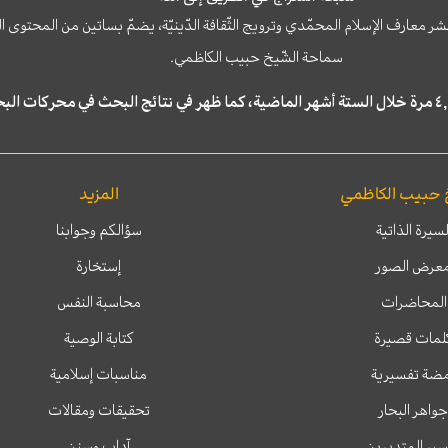
نشر معارف الإسلام المحمّدي وترويج الثّقافة الدّينيّة، يضمّ بساتين من المحت
سماحة الشّيخ حبيب الكاظمي.
 حبيب الكاظمي
المزيد
لسيرة الذاتية
سؤالكم وجوابنا
عرض الصور
إستخارة
المحاضرات
محاسبة النفس
لمات قصيرة
كتابة الوصية
ضة تفسيرية
مناسبات إسلامية
جواهر البحار
تحقيقات ومقالات
ير المتدبرين
آداب وسنن