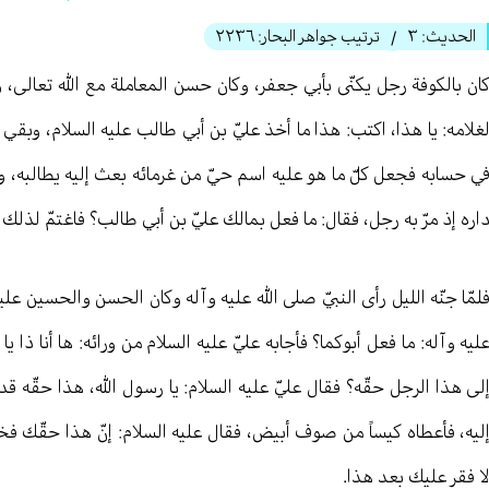
الحديث:
٣
ترتيب جواهر البحار:
٢٢٣٦
/
ان بالكوفة رجل يكنّى بأبي جعفر، وكان حسن المعاملة مع الله تعالی، و
غلامه: يا هذا، اكتب: هذا ما أخذ عليّ بن أبي طالب عليه السلام، وبقي عل
ي حسابه فجعل كلّ ما هو عليه اسم حيّ من غرمائه بعث إليه يطالبه،
اره إذ مرّ به رجل، فقال: ما فعل بمالك عليّ بن أبي طالب؟ فاغتمّ لذلك غ
لمّا جنّه الليل رأى النبيّ صلى الله عليه وآله وكان الحسن والحسين عليه
ليه وآله: ما فعل أبوكما؟ فأجابه عليّ عليه السلام من ورائه: ها أنا ذا ي
لى هذا الرجل حقّه؟ فقال عليّ عليه السلام: يا رسول الله، هذا حقّه قد
ليه، فأعطاه كيساً من صوف أبيض، فقال عليه السلام: إنّ هذا حقّك فخ
ا فقر عليك بعد هذا.