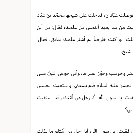
وصلت عبّادان، فدخلت على شيخها محمّد بن عبّاد
أتيت من بلد بعيد ألتمس من علمك، فقال: من أين
ت: لو كنت خارجياً لم أشتر علمك بدانق، فقال:
ا شيخ.
ت ونشر وحوسب وجوّز الصراط، وأتى حوض النبيّ صلى
ت الحسن عليه السلام فلم يسقني، واستقيت الحسين
لت: يا رسول الله، أنا رجل من أمّتك وقد استقيت
ني؟
 فقلت: يا رسول الله، أنا رجل من أمّتك ما بدّلت