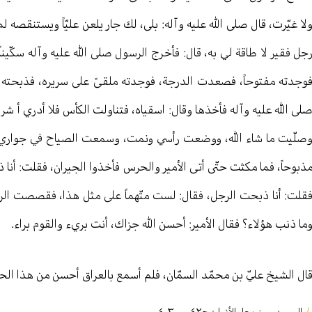
لا غيّرت، قال صلى الله عليه وآله: بلى، لك جار يلعن عليّاً ويستنقصه لم 
جل فقير لا طاقة لي به، قال: فأخرج الرسول صلى الله عليه وآله سكّينا
وجدته مفتوحاً، فصعدت الدرجة، فوجدته ملقىً على سريره، فذبحته وأ
لى الله عليه وآله فأخذها وقال: اسقياه، فتناولت الكأس فلا أدري أ شربت
صلّيت ما شاء الله، ووضعت رأسي ونمت، وسمعت الصياح في جواري، فس
ذبوحاً، فما مكثت حتّى أتى الأمير والحرس فأخذوا الجيران، فقلت: أنا
قلت: أنا ذبحت الرجل، فقال: لست متّهماً على مثل هذا، فقصصت الرؤيا ع
ما ذنب هؤلاء؟ فقال الأمير: أحسن الله جزاك، أنت بريء والقوم براء.
ال الشيخ عليّ بن محمّد السمّان، فلم أسمع بالعراق أحسن من هذا ال
/