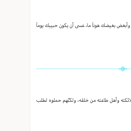
، وأبغض بغيضك هوناً ما، عسى أن يكون حبيبك يوماً
وملائكته وأهل طاعته من خلقه، ولكنّهم حملوه لطلب