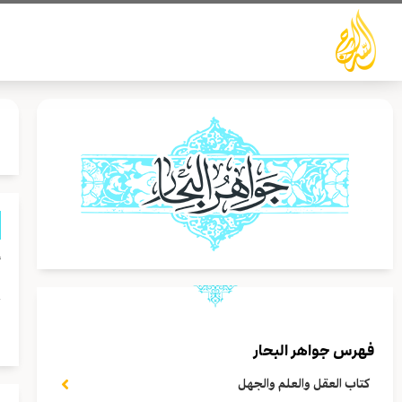
خطي
لى
لمحتوى
أ
ج
ف
فهرس جواهر البحار
كتاب العقل والعلم والجهل