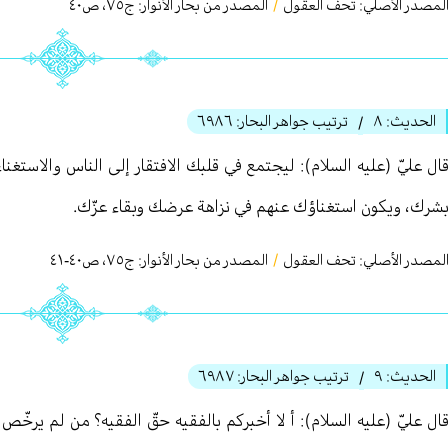
لمصدر الأصلي:
تحف العقول
/
المصدر من بحار الأنوار: ج
٧٥
،
ص٤۰
الحديث:
٨
ترتيب جواهر البحار:
٦٩٨٦
/
ال عليّ (عليه السلام): ليجتمع في قلبك الافتقار إلى الناس والاستغ
شرك، ويكون استغناؤك عنهم في نزاهة عرضك وبقاء عزّك.
لمصدر الأصلي:
تحف العقول
/
المصدر من بحار الأنوار: ج
٧٥
،
ص٤۰-٤١
الحديث:
٩
ترتيب جواهر البحار:
٦٩٨٧
/
ال عليّ (عليه السلام): أ لا أخبركم بالفقيه حقّ الفقيه؟ من لم يرخّص