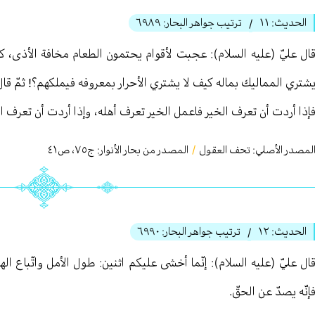
الحديث:
١١
ترتيب جواهر البحار:
٦٩٨٩
/
ال عليّ (عليه السلام): عجبت لأقوام يحتمون الطعام مخافة الأذى، 
شتري المماليك بماله كيف لا يشتري الأحرار بمعروفه فيملكهم؟! ثمّ قال (عل
إذا أردت أن تعرف الخير فاعمل الخير تعرف أهله، وإذا أردت أن تعرف ال
لمصدر الأصلي:
تحف العقول
/
المصدر من بحار الأنوار: ج
٧٥
،
ص٤١
الحديث:
١٢
ترتيب جواهر البحار:
٦٩٩٠
/
ال عليّ (عليه السلام): إنّما أخشى عليكم اثنين: طول الأمل واتّباع الهو
إنّه يصدّ عن الحقّ.