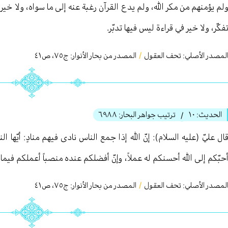
لم يؤمنهم من مكر الله، ولم يدع القرآن رغبة عنه إلى ما سواه، ولا خير
فكّر، ولا خير في قراءة ليس فيها تدبّر.
لمصدر الأصلي:
تحف العقول
/
المصدر من بحار الأنوار: ج
٧٥
،
ص٤١
الحديث:
١۰
ترتيب جواهر البحار:
٦٩٨٨
/
ال عليّ (عليه السلام): إنّ الله إذا جمع الناس نادى فيهم منادٍ: أيّها الن
حبّكم إلى الله أحسنكم له عملاً، وإنّ أفضلكم عنده منصباً أعملكم فيما 
لمصدر الأصلي:
تحف العقول
/
المصدر من بحار الأنوار: ج
٧٥
،
ص٤١