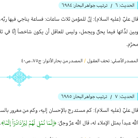
الحديث:
٦
ترتيب جواهر البحار:
٦٩٨٤
/
ال عليّ (عليه السلام): إنّ للمؤمن ثلاث ساعات: فساعة يناجي فيها رب
بين لذّاتها فيما يحلّ ويجمل، وليس للعاقل أن يكون شاخصاً إلّا في ث
حرّم.
لمصدر الأصلي:
تحف العقول
/
المصدر من بحار الأنوار: ج
٧٥
،
ص٤۰
الحديث:
٧
ترتيب جواهر البحار:
٦٩٨٥
/
ال عليّ (عليه السلام): كم مستدرج بالإحسان إليه، وكم من مغرور بالس
﴿إِنَّمَا نُمۡلِي لَهُمۡ لِيَزۡدَادُوٓاْ إِثۡمٗا﴾
لله عبداً بمثل الإملاء له، قال الله عزّ وجلّ:
.