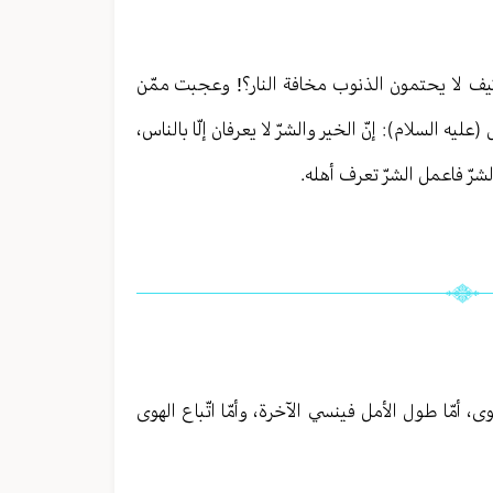
كيف لا يحتمون الذنوب مخافة النار؟! وعجبت ممّن
يه السلام): إنّ الخير والشرّ لا يعرفان إلّا بالناس،
شرّ فاعمل الشرّ تعرف أهله.
ى، أمّا طول الأمل فينسي الآخرة، وأمّا اتّباع الهوى