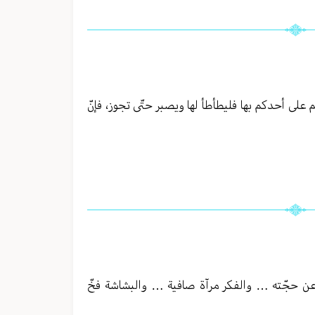
كم على أحدكم بها فليطأطأ لها ويصبر حتّى تجوز، فإنّ
 عن حجّته … والفكر مرآة صافية … والبشاشة فخّ