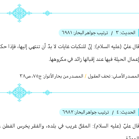
الحديث:
٣
ترتيب جواهر البحار:
٦٩٨١
/
ال عليّ (عليه السلام): إنّ للنكبات غايات لا بدّ أن تنتهي إليها، فإذا ح
عمال الحيلة فيها عند إقبالها زائد في مكروهها.
لمصدر الأصلي:
تحف العقول
/
المصدر من بحار الأنوار: ج
٧٥
،
ص٣٨
الحديث:
٤
ترتيب جواهر البحار:
٦٩٨٢
/
ال عليّ (عليه السلام): المقلّ غريب في بلده، والفقر يخرس الفطن
لمودّة.