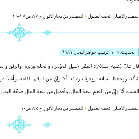
لمصدر الأصلي:
تحف العقول
/
المصدر من بحار الأنوار: ج
٧٥
،
ص٣٨-٣٩
الحديث:
٥
ترتيب جواهر البحار:
٦٩٨٣
/
ال عليّ (عليه السلام): العقل خليل المؤمن، والحلم وزيره، والرفق والده
أنه، ويحفظ لسانه، ويعرف زمانه. ألا وإنّ من البلاء الفاقة، وأشد
لقلب، ألا وإنّ من النعم سعة المال، وأفضل من سعة المال صحّة البدن
لمصدر الأصلي:
تحف العقول
/
المصدر من بحار الأنوار: ج
٧٥
،
ص٤۰