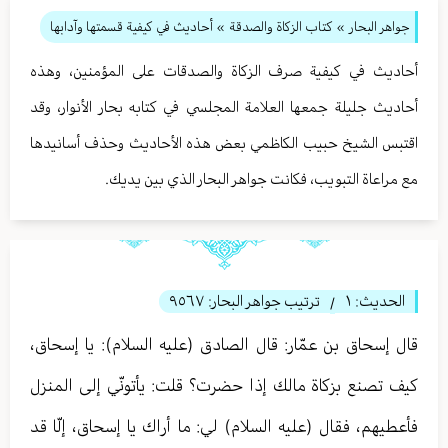
جواهر البحار
»
كتاب الزكاة والصدقة
» أحاديث في كيفية قسمتها وآدابها
أحاديث في كيفية صرف الزكاة والصدقات على المؤمنين، وهذه
أحاديث جليلة جمعها العلامة المجلسي في كتابه بحار الأنوار، وقد
اقتبس الشيخ حبيب الكاظمي بعض هذه الأحاديث وحذف أسانيدها
مع مراعاة التبويب، فكانت جواهر البحار الذي بين يديك.
الحديث:
١
ترتيب جواهر البحار:
٩٥٦٧
/
قال إسحاق بن عمّار: قال الصادق (عليه السلام): يا إسحاق،
كيف تصنع بزكاة مالك إذا حضرت؟ قلت: يأتونّي إلى المنزل
فأعطيهم، فقال (عليه السلام) لي: ما أراك يا إسحاق، إلّا قد