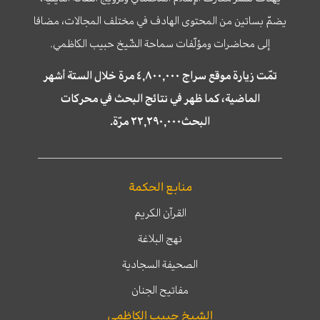
يضمّ بساتين من المحتوى الهادف في مختلف المجالات، مضافا
إلى محاضرات ومؤلّفات سماحة الشّيخ حبيب الكاظمي.
تمّت زيارة موقع سراج ٤,٨٠٠,٠٠٠ مرة خلال الستة أشهر
الماضية، كما ظهر في نتائج البحث في محركات
البحث٢٢,٢٩٠,٠٠٠ مرّة.
منابع الحكمة
القرآن الكريم
نهج البلاغة
الصحيفة السجادية
مفاتيح الجنان
الشيخ حبيب الكاظمي