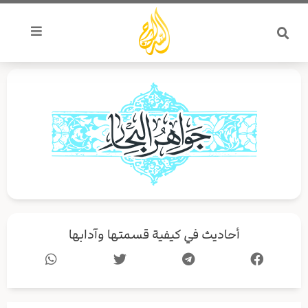
خطي
لى
لمحتوى
أحاديث في كيفية قسمتها وآدابها