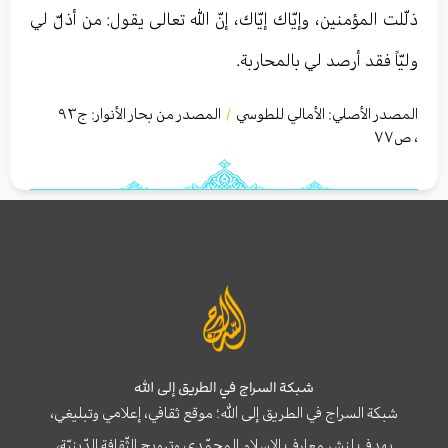
ذلّلت المؤمنين، وإيّاك إيّاك، إنّ الله تعالى يقول: من أذلّ لي
وليّاً فقد أرصد لي بالمحاربة.
المصدر الأصلي:
الأمالي للطوسي
المصدر من بحار الأنوار: ج
٩٣
/
،
ص٧٧
شبكة السراج في الطريق إلى الله
شبكة السراج في الطريق إلى الله؛ موقع ثقافي، إعلامي وتبليغي،
يهدف لنشر معارف الإسلام المحمّدي وترويج الثّقافة الدّينيّة،