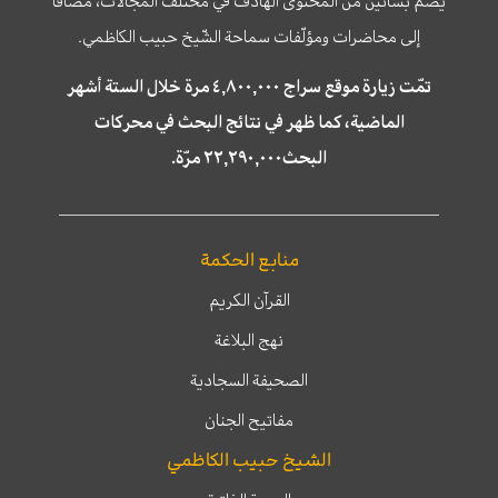
يضمّ بساتين من المحتوى الهادف في مختلف المجالات، مضافا
إلى محاضرات ومؤلّفات سماحة الشّيخ حبيب الكاظمي.
تمّت زيارة موقع سراج ٤,٨٠٠,٠٠٠ مرة خلال الستة أشهر
الماضية، كما ظهر في نتائج البحث في محركات
البحث٢٢,٢٩٠,٠٠٠ مرّة.
منابع الحكمة
القرآن الكريم
نهج البلاغة
الصحيفة السجادية
مفاتيح الجنان
الشيخ حبيب الكاظمي