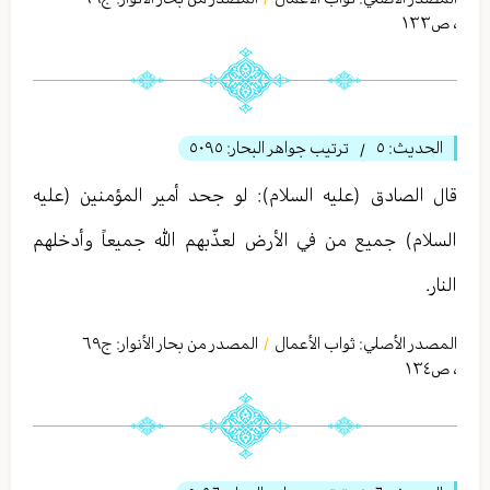
،
ص١٣٣
الحديث:
٥
ترتيب جواهر البحار:
٥٠٩٥
/
قال الصادق (عليه السلام): لو جحد أمير المؤمنين (عليه
السلام) جميع من في الأرض لعذّبهم الله جميعاً وأدخلهم
النار.
المصدر الأصلي:
ثواب الأعمال
المصدر من بحار الأنوار: ج
٦٩
/
،
ص١٣٤