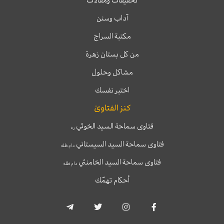
آداب وسنن
مكتبة السراج
من كل بستان زهرة
مشاكل وحلول
اختبر نفسك
كنز الفتاوىٰ
فتاوى سماحة السيد الخوئي
ره
فتاوى سماحة السيد السيستاني
دام ظله
فتاوى سماحة السيد الخامنئي
دام ظله
أحكام تهمّك
T
T
I
F
e
w
n
a
l
i
s
c
e
t
t
e