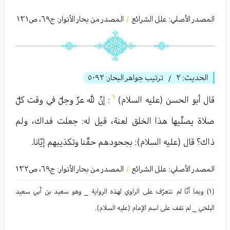
المصدر الأصلي:
علل الشرائع
المصدر من بحار الأنوار: ج
٦٩
،
ص١٣١
/
الحديث:
٢
ترتيب جواهر البحار:
٥٠٩٢
/
١
قال أبو الحسن (عليه السلام)
: إنّ لله عزّ وجلّ في وقت كلّ
صلاة يصلّيها هذا الخلق لعنة، قيل له: جعلت فداك، ولم
ذاك؟ قال (عليه السلام): بجحودهم حقّنا وتكذيبهم إيّانا.
المصدر الأصلي:
علل الشرائع
المصدر من بحار الأنوار: ج
٦٩
،
ص١٣٢
/
(١) وبما أنّا لم نتعرّف علی الراوي لهذه الروایة _ وهو سعید بن أبي سعید
البلخي _ لم نقف علی اسم الإمام (عليه السلام).