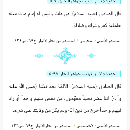
الحديث:
٦
ترتيب جواهر البحار:
٥٠٩٦
/
قال الصادق (عليه السلام): من مات وليس له إمام مات ميتة
جاهلية كفر وشرك وضلالة.
المصدر الأصلي:
المحاسن
المصدر من بحار الأنوار: ج
٦٩
،
ص١٣٤
/
الحديث:
٧
ترتيب جواهر البحار:
٥٠٩٧
/
قال الصادق (عليه السلام): الأئمّة بعد نبيّنا (صلى الله عليه
وآله) اثنا عشر نجيباً مفهّمون، من نقص منهم واحداً أو زاد
فيهم واحداً خرج من دين الله ولم يكن من ولايتنا على شيء.
المصدر الأصلي:
الاختصاص
المصدر من بحار الأنوار: ج
٦٩
،
ص١٣٦
/