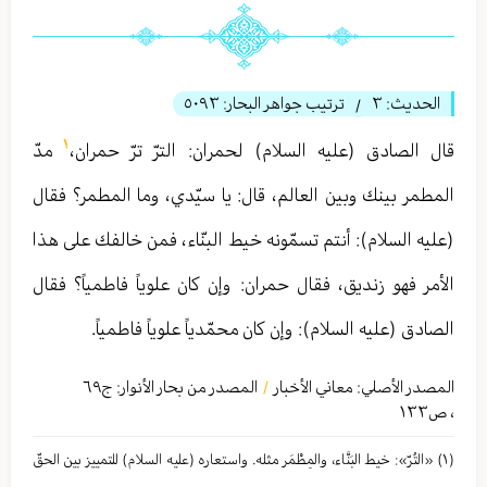
الحديث:
٣
ترتيب جواهر البحار:
٥٠٩٣
/
١
قال الصادق (عليه السلام) لحمران: الترّ ترّ حمران،
مدّ
المطمر بينك وبين العالم، قال: يا سيّدي، وما المطمر؟ فقال
(عليه السلام): أنتم تسمّونه خيط البنّاء، فمن خالفك على هذا
الأمر فهو زنديق، فقال حمران: وإن كان علوياً فاطمياً؟ فقال
الصادق (عليه السلام): وإن كان محمّدياً علوياً فاطمياً.
المصدر الأصلي:
معاني الأخبار
المصدر من بحار الأنوار: ج
٦٩
/
،
ص١٣٣
(١) «التُرّ»: خيط البَنَّاء، والمِطْمَر مثله. واستعاره (عليه السلام) للتمييز بين الحقّ