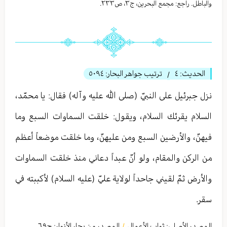
والباطل. راجع: مجمع البحرين، ج٣، ص٢٣٣.
الحديث:
٤
ترتيب جواهر البحار:
٥٠٩٤
/
نزل جبرئيل على النبيّ (صلى الله عليه وآله) فقال: يا محمّد،
السلام يقرئك السلام، ويقول: خلقت السماوات السبع وما
فيهنّ، والأرضين السبع ومن عليهنّ، وما خلقت موضعاً أعظم
من الركن والمقام، ولو أنّ عبداً دعاني منذ خلقت السماوات
والأرض ثمّ لقيني جاحداً لولاية عليّ (عليه السلام) لأكببته في
سقر.
المصدر الأصلي:
ثواب الأعمال
المصدر من بحار الأنوار: ج
٦٩
/