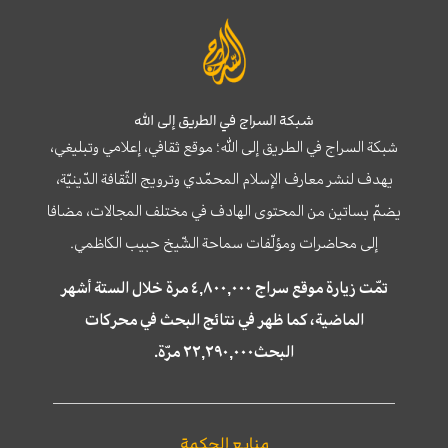
شبكة السراج في الطريق إلى الله
شبكة السراج في الطريق إلى الله؛ موقع ثقافي، إعلامي وتبليغي،
يهدف لنشر معارف الإسلام المحمّدي وترويج الثّقافة الدّينيّة،
يضمّ بساتين من المحتوى الهادف في مختلف المجالات، مضافا
إلى محاضرات ومؤلّفات سماحة الشّيخ حبيب الكاظمي.
تمّت زيارة موقع سراج ٤,٨٠٠,٠٠٠ مرة خلال الستة أشهر
الماضية، كما ظهر في نتائج البحث في محركات
البحث٢٢,٢٩٠,٠٠٠ مرّة.
منابع الحكمة