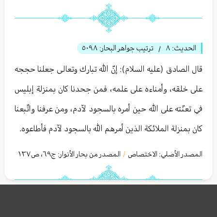
الحديث:
٨
ترتيب جواهر البحار:
٥٠٩٨
/
قال الصادق (عليه السلام): إنّ الله تبارك وتعالى جعلنا حججه
على خلقه، وأمناءه على علمه، فمن جحدنا كان بمنزلة إبليس
في تعنّته على الله حين أمره بالسجود لآدم، ومن عرفنا واتّبعنا
كان بمنزلة الملائكة الذين أمرهم الله بالسجود لآدم فأطاعوه.
المصدر الأصلي:
الاختصاص
المصدر من بحار الأنوار: ج
٦٩
،
ص١٣٧
/