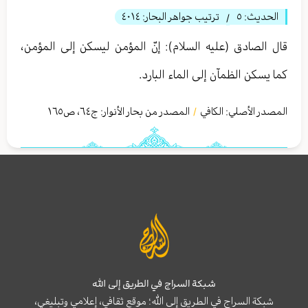
الحديث:
٥
ترتيب جواهر البحار:
٤٠١٤
/
قال الصادق (عليه السلام): إنّ المؤمن ليسكن إلى المؤمن،
كما يسكن الظمآن إلى الماء البارد.
المصدر الأصلي:
الكافي
المصدر من بحار الأنوار: ج
٦٤
،
ص١٦٥
/
شبكة السراج في الطريق إلى الله
شبكة السراج في الطريق إلى الله؛ موقع ثقافي، إعلامي وتبليغي،