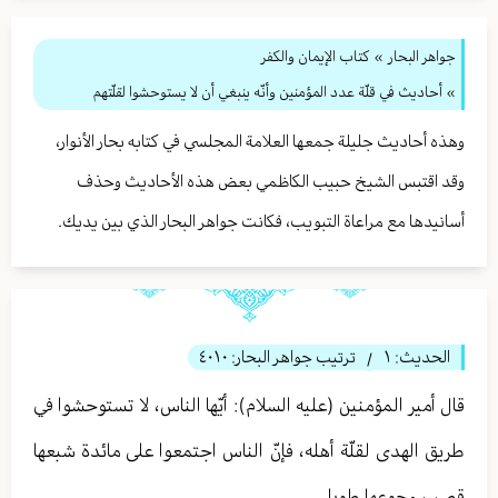
جواهر البحار
»
كتاب الإيمان والكفر
» أحاديث في قلّة عدد المؤمنين وأنّه ينبغي أن لا يستوحشوا لقلّتهم
وهذه أحاديث جليلة جمعها العلامة المجلسي في كتابه بحار الأنوار،
وقد اقتبس الشيخ حبيب الكاظمي بعض هذه الأحاديث وحذف
أسانيدها مع مراعاة التبويب، فكانت جواهر البحار الذي بين يديك.
الحديث:
١
ترتيب جواهر البحار:
٤٠١٠
/
قال أمير المؤمنين (عليه السلام): أيّها الناس، لا تستوحشوا في
طريق الهدى لقلّة أهله، فإنّ الناس اجتمعوا على مائدة شبعها
قصير، وجوعها طويل.