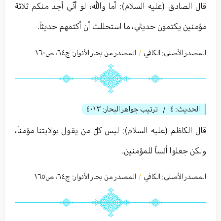
قال الصادق (عليه السلام): أما والله، لو أنّي أجد منكم ثلاثة
مؤمنين يكتمون حديثي، ما استحللت أن أكتمهم حديثاً.
المصدر الأصلي:
الكافي
المصدر من بحار الأنوار: ج
٦٤
،
ص١٦۰
/
الحديث:
٤
ترتيب جواهر البحار:
٤٠١٣
/
قال الكاظم (عليه السلام): ليس كلّ من يقول بولايتنا مؤمناً،
ولكن جعلوا أنساً للمؤمنين.
المصدر الأصلي:
الكافي
المصدر من بحار الأنوار: ج
٦٤
،
ص١٦٥
/