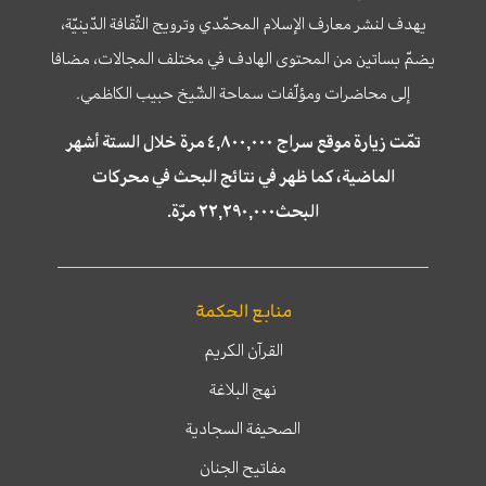
يهدف لنشر معارف الإسلام المحمّدي وترويج الثّقافة الدّينيّة،
يضمّ بساتين من المحتوى الهادف في مختلف المجالات، مضافا
إلى محاضرات ومؤلّفات سماحة الشّيخ حبيب الكاظمي.
تمّت زيارة موقع سراج ٤,٨٠٠,٠٠٠ مرة خلال الستة أشهر
الماضية، كما ظهر في نتائج البحث في محركات
البحث٢٢,٢٩٠,٠٠٠ مرّة.
منابع الحكمة
القرآن الكريم
نهج البلاغة
الصحيفة السجادية
مفاتيح الجنان