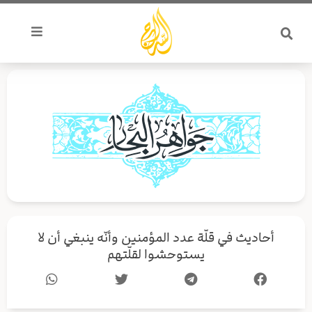
خطي
لى
لمحتوى
أحاديث في قلّة عدد المؤمنين وأنّه ينبغي أن لا
يستوحشوا لقلّتهم