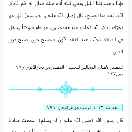
فإذا ذهب ثلثا الليل وبقي ثلثه أتاه ملك فقال له: قم فاذكر
الله، فقد دنا الصبح، قال (صلى الله عليه وآله وسلم): فإن هو
تحرّك وذكر الله انحلّت عنه عقدة، وإن هو قام فتوضّأ ودخل
في الصلاة انحلّت عنه العقد كلّهنّ، فيصبح حين يصبح قرير
العين.
المصدر الأصلي:
المجالس للمفيد
المصدر من بحار الأنوار: ج
٧٩
/
،
ص٢٢٣
الحديث:
٢٣
ترتيب جواهر البحار:
٧٩٦٠
/
قال رسول الله (صلى الله عليه وآله وسلم): سمعت منادياً