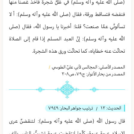
(صلى الله عليه وآله وسلم) في ظلّ شجرة فأخذ غصناً منها
فنفضه فتساقط ورقة، فقال (صلى الله عليه وآله وسلم): أ لا
تسألونّي عمّا صنعت؟ قلنا: أخبرنا يا رسول الله، فقال (صلى
الله عليه وآله وسلم): إنّ العبد المسلم إذا قام إلى الصلاة
تحاتّت عنه خطاياه، كما تحاتّت ورق هذه الشجرة.
المصدر الأصلي:
المجالس لأبي عليّ الطوسي
/
المصدر من بحار الأنوار: ج
٧٩
،
ص٢٠٨
الحديث:
١٢
ترتيب جواهر البحار:
٧٩٤٩
/
قال رسول الله (صلى الله عليه وآله وسلم): لتنقضنّ عرى
الإسلام عروة عروة، كلّما انتقضت عروة تشبثّ الناس بالتي