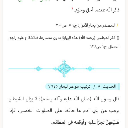
١
ذكر الله عندما أحلّ وحرّم.
المصدر من بحار الأنوار: ج
٧٩
،
ص٢٠٠
/
() ذكر المجلسي (رحمه الله) هذه الروایة بدون مصدرها، فللاطّلاع علیه راجع:
الخصال، ج١، ص١٢٨.
الحديث:
٨
ترتيب جواهر البحار:
٧٩٤٥
/
قال رسول الله (صلى الله عليه وآله وسلم): لا يزال الشيطان
يرعب من بني آدم ما حافظ على الصلوات الخمس، فإذا
ضيّعهنّ تجرّأ عليه وأوقعه في العظائم.