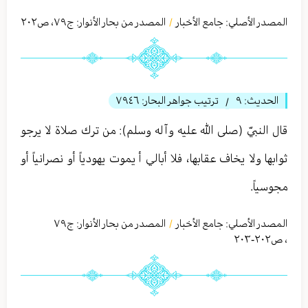
المصدر الأصلي:
جامع الأخبار
المصدر من بحار الأنوار: ج
٧٩
،
ص٢٠٢
/
الحديث:
٩
ترتيب جواهر البحار:
٧٩٤٦
/
قال النبيّ (صلى الله عليه وآله وسلم): من ترك صلاة لا يرجو
ثوابها ولا يخاف عقابها، فلا أبالي أ يموت يهودياً أو نصرانياً أو
مجوسياً.
المصدر الأصلي:
جامع الأخبار
المصدر من بحار الأنوار: ج
٧٩
/
،
ص٢٠٢-٢٠٣