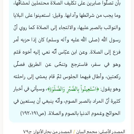
بأن تصلّوا صابرين على تكليف الصلاة محتملين لمشاقّها،
وما يجب من شرائطها وآدابها. وقيل: استعينوا على البلايا
والنوائب بالصبر عليها، والالتجاء إلى الصلاة كما روي أنّ
رسول الله (صلى الله عليه وآله وسلم) كان إذا حزبه أمر
فزع إلى الصلاة. وعن ابن عبّاس أنّه نعي إليه أخوه قثم
وهو في سفر، فاسترجع وتنحّى عن الطريق فصلّى
ركعتين، وأطال فيهما الجلوس ثمّ قام يمشي إلى راحلته
﴿اسۡتَعِينُواْ بِالصَّبۡرِ وَالصَّلَوٰةِ﴾
وهو يقول:
، وسيأتي في أخبار
كثيرة أنّ المراد بالصبر الصوم، وأنّه ينبغي أن يستعين في
الحوائج وغموم الدنيا بالصوم والصلاة. (ص١٩١-١٩٢)
المصدر الأصلي:
مجمع البيان
المصدر من بحار الأنوار: ج
٧٩
/