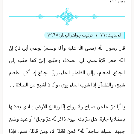
،
ص٢٣٣
الحديث:
٣١
ترتيب جواهر البحار:
٧٩٦٨
/
قال رسول الله (صلى الله عليه وآله وسلم) يوصي أبي ذرّ: إنّ
الله جعل قرّة عيني في الصلاة، وحبّبها إليّ كما حبّب إلى
الجائع الطعام، وإلى الظمآن الماء، وإنّ الجائع إذا أكل الطعام
شبع، والظمآن إذا شرب الماء روي، وأنا لا أشبع من الصلاة …
يا أبا ذرّ، ما من صباح ولا رواح إلّا وبقاع الأرض ينادي بعضها
بعضاً: يا جارة، هل مرّ بك اليوم ذاكر لله عزّ وجلّ؟ أو عبد وضع
جبهته عليك ساجداً لله؟ فمن قائلة لا، ومن قائلة نعم، فإذا