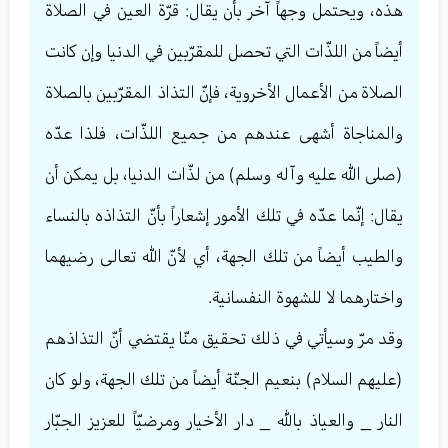
هذه، ويحتمل وجهاً آخر بأن يقال: قرّة العين في الصلاة
أيضاً من اللذّات التي تحصل للمقرّبين في الدنيا وإن كانت
الصلاة من الأعمال الأخروية، فإنّ التذاذ المقرّبين بالصلاة
والمناجاة أشهى عندهم من جميع اللذّات، فلذا عدّه
(صلى الله عليه وآله وسلم) من لذّات الدنيا، بل يمكن أن
يقال: إنّما عدّه في تلك الأمور إشعاراً بأنّ التذاذه بالنساء
والطيب أيضاً من تلك الجهة، أي لأنّ الله تعالی رضيهما
واختارهما لا للشهوة النفسانية.
وقد مرّ وسيأتي في ذلك تحقيق منّا يقتضي أنّ التذاذهم
(عليهم السلام) بنعيم الجنّة أيضاً من تلك الجهة، ولو كان
النار _ والعياذ بالله _ دار الأخيار ومرضيّاً للعزيز الجبّار