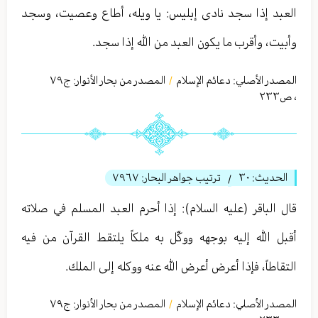
العبد إذا سجد نادى إبليس: يا ويله، أطاع وعصيت، وسجد
وأبيت، وأقرب ما يكون العبد من الله إذا سجد.
المصدر الأصلي:
دعائم الإسلام
المصدر من بحار الأنوار: ج
٧٩
/
،
ص٢٣٣
الحديث:
٣٠
ترتيب جواهر البحار:
٧٩٦٧
/
قال الباقر (عليه السلام): إذا أحرم العبد المسلم في صلاته
أقبل الله إليه بوجهه ووكّل به ملكاً يلتقط القرآن من فيه
التقاطاً، فإذا أعرض أعرض الله عنه ووكله إلى الملك.
المصدر الأصلي:
دعائم الإسلام
المصدر من بحار الأنوار: ج
٧٩
/