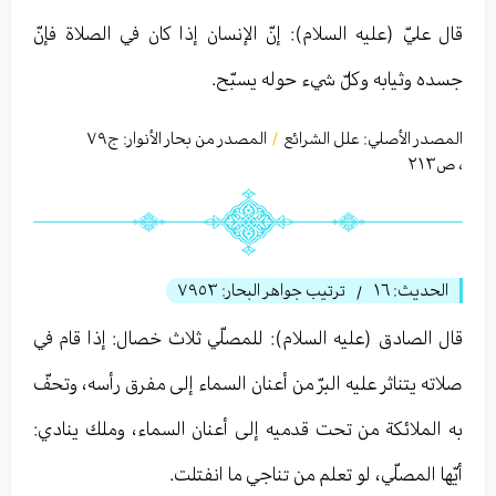
قال عليّ (عليه السلام): إنّ الإنسان إذا كان في الصلاة فإنّ
جسده وثيابه وكلّ شيء حوله يسبّح.
المصدر الأصلي:
علل الشرائع
المصدر من بحار الأنوار: ج
٧٩
/
،
ص٢١٣
الحديث:
١٦
ترتيب جواهر البحار:
٧٩٥٣
/
قال الصادق (عليه السلام): للمصلّي ثلاث خصال: إذا قام في
صلاته يتناثر عليه البرّ من أعنان السماء إلى مفرق رأسه، وتحفّ
به الملائكة من تحت قدميه إلى أعنان السماء، وملك ينادي:
أيّها المصلّي، لو تعلم من تناجي ما انفتلت.