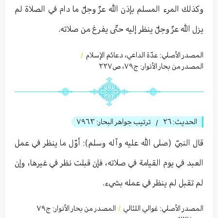
وكذلك المرء المسلم بإذن الله عزّ وجلّ ما دام في الصلاة لم
يزل الله عزّ وجلّ ينظر إليه حتّى يفرغ من صلاته.
المصدر الأصلي:
عدّة الداعي، دعائم الإسلام
/
المصدر من بحار الأنوار: ج
٧٩
،
ص٢٢٧
الحديث:
٢٦
ترتيب جواهر البحار:
٧٩٦٣
/
قال النبيّ (صلى الله عليه وآله وسلم): أوّل ما ينظر في عمل
العبد في يوم القيامة في صلاته، فإن قبلت نظر في غيرها، وإن
لم تقبل لم ينظر في عمله بشيء.
المصدر الأصلي:
غوالي اللئالي
المصدر من بحار الأنوار: ج
٧٩
/