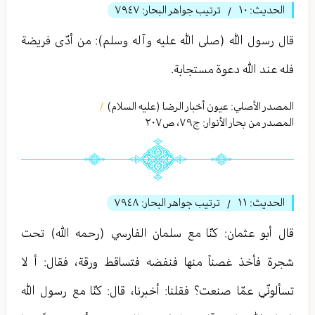
الحديث:
١٠
ترتيب جواهر البحار:
٧٩٤٧
/
قال رسول الله (صلى الله عليه وآله وسلم): من أدّى فريضة
فله عند الله دعوة مستجابة.
المصدر الأصلي:
عيون أخبار الرضا (عليه السلام)
/
المصدر من بحار الأنوار: ج
٧٩
،
ص٢٠٧
الحديث:
١١
ترتيب جواهر البحار:
٧٩٤٨
/
قال أبو عثمان: كنّا مع سلمان الفارسي (رحمه الله) تحت
شجرة فأخذ غصناً منها فنفضه فتساقط ورقة، فقال: أ لا
تسألونّي عمّا صنعت؟ فقلنا: أخبرنا، قال: كنّا مع رسول الله