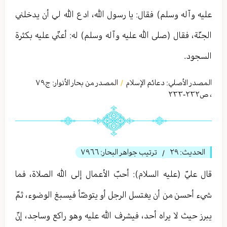
عليه وآله وسلم) فقال: يا رسول الله، ادع الله لي أن يدخلني
الجنّة، فقال (صلى الله عليه وآله وسلم) له: أعنّي عليه بكثرة
السجود.
المصدر الأصلي:
دعائم الإسلام
المصدر من بحار الأنوار: ج
٧٩
/
،
ص٢٣٢-٢٣٣
الحديث:
٢٩
ترتيب جواهر البحار:
٧٩٦٦
/
قال عليّ (عليه السلام): أحبّ الأعمال إلى الله الصلاة، فما
شيء أحسن من أن يغتسل الرجل أو يتوضّأ فيسبغ الوضوء، ثمّ
يبرز حيث لا يراه أحد، فيشرف الله عليه وهو راكع وساجد، إنّ