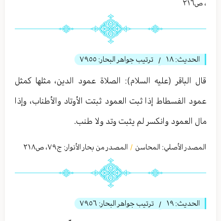
،
ص٢١٦
الحديث:
١٨
ترتيب جواهر البحار:
٧٩٥٥
/
قال الباقر (عليه السلام): الصلاة عمود الدين، مثلها كمثل
عمود الفسطاط إذا ثبت العمود ثبتت الأوتاد والأطناب، وإذا
مال العمود وانكسر لم يثبت وتد ولا طنب.
المصدر الأصلي:
المحاسن
المصدر من بحار الأنوار: ج
٧٩
،
ص٢١٨
/
الحديث:
١٩
ترتيب جواهر البحار:
٧٩٥٦
/