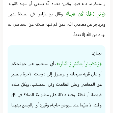
والمنكر ما دام فيها. وقيل: معناه أنّه ينبغي أن تنهاه كقوله:
﴿وَمَن دَخَلَهُ كَانَ ءَامِناً﴾
، وقال ابن عبّاس: في الصلاة منهى
ومزدجر عن معاصي الله، فمن لم تنهه صلاته عن المعاصي لم
يزدد من الله إلّا بعداً.
بيــان:
﴿وَاسۡتَعِينُواْ بِالصَّبۡرِ وَالصَّلَوٰةِ﴾
، أي استعينوا على حوائجكم
أو على قربه سبحانه والوصول إلى درجات الآخرة بالصبر
عن المعاصي وعلى الطاعات وفي المصائب، وبكلّ صلاة
فريضة أو نافلة. وفيه دلالة على مطلوبية الصلاة في كلّ
وقت، لا سيّما عند عروض حاجة، وقيل: أي بالجمع بينهما