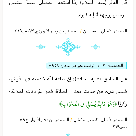
قال الباقر (عليه السلام): إذا استقبل المصلّي القبلة استقبل
الرحمن بوجهه لا إله غيره.
المصدر الأصلي:
المحاسن
المصدر من بحار الأنوار: ج
٧٩
،
ص٢١٩
/
الحديث:
٢٠
ترتيب جواهر البحار:
٧٩٥٧
/
قال الصادق (عليه السلام): إنّ طاعة الله خدمته في الأرض،
فليس شيء من خدمته يعدل الصلاة، فمن ثمّ نادت الملائكة
﴿وَهُوَ قَآئِمٌ يُصَلِّي فِي الۡمِحۡرَابِ﴾
زكريّا
.
المصدر الأصلي:
تفسير العيّاشي
المصدر من بحار الأنوار: ج
٧٩
/
،
ص٢١٩