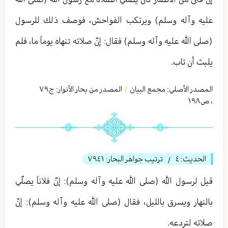
عليه وآله وسلم) ويرتكب الفواحش، فوصف ذلك للرسول
(صلى الله عليه وآله وسلم) فقال: إنّ صلاته تنهاه يوماً ما، فلم
يلبث أن تاب.
المصدر الأصلي:
مجمع البيان
المصدر من بحار الأنوار: ج
٧٩
/
،
ص١٩٨
الحديث:
٤
ترتيب جواهر البحار:
٧٩٤١
/
قيل لرسول الله (صلى الله عليه وآله وسلم): إنّ فلاناً يصلّي
بالنهار ويسرق بالليل، فقال (صلى الله عليه وآله وسلم): إنّ
صلاته لتردعه.