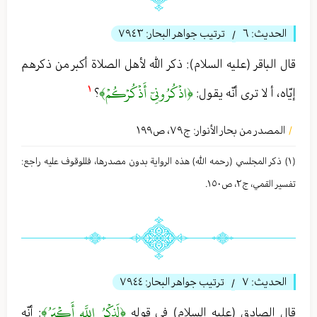
الحديث:
٦
ترتيب جواهر البحار:
٧٩٤٣
/
قال الباقر (عليه السلام): ذكر الله لأهل الصلاة أكبر من ذكرهم
﴿اذۡكُرُونِيٓ أَذۡكُرۡكُمۡ﴾
١
إيّاه، أ لا ترى أنّه يقول:
؟
المصدر من بحار الأنوار: ج
٧٩
،
ص١٩٩
/
(١) ذكر المجلسي (رحمه الله) هذه الروایة بدون مصدرها، فللوقوف علیه راجع:
تفسير القمي، ج٢، ص١٥٠.
الحديث:
٧
ترتيب جواهر البحار:
٧٩٤٤
/
﴿لَذِكۡرُ اللَّهِ أَكۡبَرُ﴾
قال الصادق (عليه السلام) في قوله
: أنّه