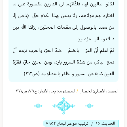
لكانوا طالبين لها، فلذّاتهم في الدارين مقصورة على ما
اختاره لهم مولاهم، ولا يذعن بهذا الكلام حقّ الإذعان إلّا
من سعد بالوصول إلى مقامات المحبّين، رزقنا الله نيل
ذلك وسائر المؤمنين.
ثمّ اعلم أنّ القرّ _ بالضمّ _ ضدّ الحرّ، والعرب تزعم أنّ
دمع الباكي من شدّة السرور بارد، ومن الحزن حارّ، فقرّة
العين كناية عن السرور والظفر بالمطلوب. (ص٢١٢)
المصدر الأصلي:
الخصال
المصدر من بحار الأنوار: ج
٧٩
،
ص٢١١
/
الحديث:
١٥
ترتيب جواهر البحار:
٧٩٥٢
/