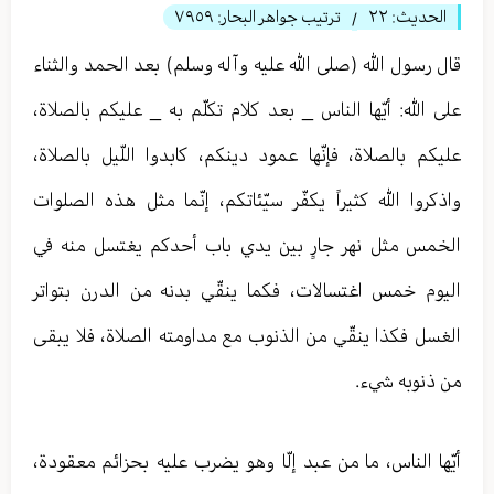
الحديث:
٢٢
ترتيب جواهر البحار:
٧٩٥٩
/
قال رسول الله (صلى الله عليه وآله وسلم) بعد الحمد والثناء
على الله: أيّها الناس _ بعد كلام تكلّم به _ عليكم بالصلاة،
عليكم بالصلاة، فإنّها عمود دينكم، كابدوا اللّيل بالصلاة،
واذكروا الله كثيراً يكفّر سيّئاتكم، إنّما مثل هذه الصلوات
الخمس مثل نهر جارٍ بين يدي باب أحدكم يغتسل منه في
اليوم خمس اغتسالات، فكما ينقّي بدنه من الدرن بتواتر
الغسل فكذا ينقّي من الذنوب مع مداومته الصلاة، فلا يبقى
من ذنوبه شيء.
أيّها الناس، ما من عبد إلّا وهو يضرب عليه بحزائم معقودة،