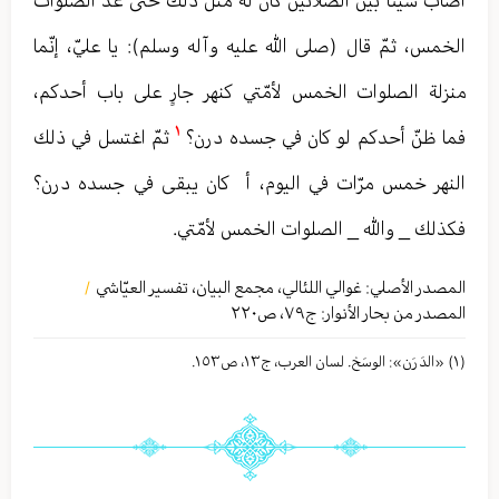
الخمس، ثمّ قال (صلى الله عليه وآله وسلم): يا عليّ، إنّما
منزلة الصلوات الخمس لأمّتي كنهر جارٍ على باب أحدكم،
١
فما ظنّ أحدكم لو كان في جسده درن؟
ثمّ اغتسل في ذلك
النهر خمس مرّات في اليوم، أ كان يبقى في جسده درن؟
فكذلك _ والله _ الصلوات الخمس لأمّتي.
المصدر الأصلي:
غوالي اللئالي، مجمع البيان، تفسير العيّاشي
/
المصدر من بحار الأنوار: ج
٧٩
،
ص٢٢٠
(١) «الدَرَن»: الوسَخ. لسان العرب، ج١٣، ص١٥٣.