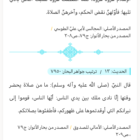
تليها: فأوّلهنّ نقض الحكم، وآخرهنّ الصلاة.
المصدر الأصلي:
المجالس لأبي عليّ الطوسي
/
المصدر من بحار الأنوار: ج
٧٩
،
ص٢٠٨
الحديث:
١٣
ترتيب جواهر البحار:
٧٩٥٠
/
قال النبيّ (صلى الله عليه وآله وسلم): ما من صلاة يحضر
وقتها إلّا نادى ملك بين يدي الناس: أيّها الناس، قوموا إلى
نيرانكم التي أوقدتموها على ظهوركم، فأطفئوها بصلاتكم.
المصدر الأصلي:
الأمالي للصدوق
المصدر من بحار الأنوار: ج
٧٩
/
،
ص٢٠٩