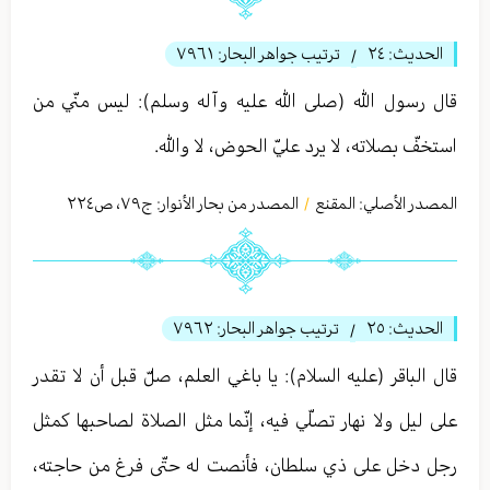
الحديث:
٢٤
ترتيب جواهر البحار:
٧٩٦١
/
قال رسول الله (صلى الله عليه وآله وسلم): ليس منّي من
استخفّ بصلاته، لا يرد عليّ الحوض، لا والله.
المصدر الأصلي:
المقنع
المصدر من بحار الأنوار: ج
٧٩
،
ص٢٢٤
/
الحديث:
٢٥
ترتيب جواهر البحار:
٧٩٦٢
/
قال الباقر (عليه السلام): يا باغي العلم، صلّ قبل أن لا تقدر
على ليل ولا نهار تصلّي فيه، إنّما مثل الصلاة لصاحبها كمثل
رجل دخل على ذي سلطان، فأنصت له حتّى فرغ من حاجته،