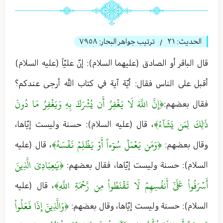
الحديث:
٢١
ترتيب جواهر البحار:
٧٩٥٨
/
قال الباقر أو الصادق (عليهما السلام): إنّ عليّاً (عليه السلام)
أقبل على الناس فقال: أيّة آية في كتاب الله أرجى عندكم؟
﴿إِنَّ اللَّهَ لَا يَغۡفِرُ أَن يُشۡرَكَ بِهِ وَيَغۡفِرُ مَا دُونَ
فقال بعضهم:
ذَٰلِكَ لِمَن يَشَآءُ﴾
، قال (عليه السلام): حسنة وليست إيّاها،
﴿وَمَن يَعۡمَلۡ سُوٓءاً أَوۡ يَظۡلِمۡ نَفۡسَهُ﴾
وقال بعضهم:
، قال (عليه
﴿يَٰعِبَادِيَ الَّذِينَ
السلام): حسنة وليست إيّاها، فقال بعضهم:
أَسۡرَفُواْ عَلَىٰٓ أَنفُسِهِمۡ لَا تَقۡنَطُواْ مِن رَّحۡمَةِ اللَّهِ﴾
، قال (عليه
﴿وَالَّذِينَ إِذَا فَعَلُواْ
السلام): حسنة وليست إيّاها، وقال بعضهم: