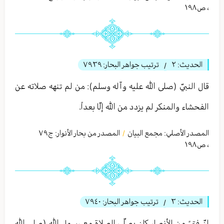
،
ص١٩٨
الحديث:
٢
ترتيب جواهر البحار:
٧٩٣٩
/
قال النبيّ (صلى الله عليه وآله وسلم): من لم تنهه صلاته عن
الفحشاء والمنكر لم يزدد من الله إلّا بعداً.
المصدر الأصلي:
مجمع البيان
المصدر من بحار الأنوار: ج
٧٩
/
،
ص١٩٨
الحديث:
٣
ترتيب جواهر البحار:
٧٩٤٠
/
إنّ فتىً من الأنصار كان يصلّي الصلاة مع رسول الله (صلى الله