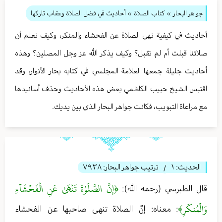
جواهر البحار
»
كتاب الصلاة
» أحاديث في فضل الصلاة وعقاب تاركها
أحاديث في كيفية نهي الصلاة عن الفحشاء والمنكر، وكيف نعلم أن
صلاتنا قبلت أم لم تقبل؟ وكيف يذكر الله عز وجل المصلين؟ وهذه
أحاديث جليلة جمعها العلامة المجلسي في كتابه بحار الأنوار، وقد
اقتبس الشيخ حبيب الكاظمي بعض هذه الأحاديث وحذف أسانيدها
مع مراعاة التبويب، فكانت جواهر البحار الذي بين يديك.
الحديث:
١
ترتيب جواهر البحار:
٧٩٣٨
/
﴿إِنَّ الصَّلَوٰةَ تَنۡهَىٰ عَنِ الۡفَحۡشَآءِ
قال الطبرسي (رحمه الله):
وَالۡمُنكَرِ﴾
: معناه: إنّ الصلاة تنهى صاحبها عن الفحشاء