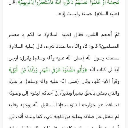
فَٰحِشَةً أَوۡ ظَلَمُوٓاْ أَنفُسَهُمۡ ذَكَرُواْ اللَّهَ فَاسۡتَغۡفَرُواْ لِذُنُوبِهِمۡ﴾
، قال
(عليه السلام): حسنة وليست إيّاها.
ثمّ أحجم الناس، فقال (عليه السلام): ما لكم يا معشر
المسلمين؟ قالوا: لا، والله، ما عندنا شيء، قال (عليه السلام):
سمعت رسول الله (صلى الله عليه وآله وسلم) يقول: أرجى
﴿وَأَقِمِ الصَّلَوٰةَ طَرَفَيِ النَّهَارِ وَزُلَفاً مِّنَ الَّيۡلِ﴾
آية في كتاب الله:
وقرأ الآية كلّها، وقال (صلى الله عليه وآله وسلم): يا عليّ،
والذي بعثني بالحقّ بشيراً ونذيراً، إنّ أحدكم ليقوم إلى وضوئه
فتساقط عن جوارحه الذنوب، فإذا استقبل الله بوجهه وقلبه
لم ينفتل عن صلاته وعليه من ذنوبه شيء كما ولدته أمّه، فإن
أصاب شيئاً بين الصلاتين كان له مثل ذلك حتّى عدّ الصلوات