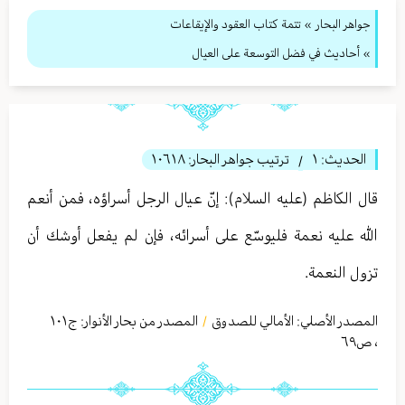
جواهر البحار
»
تتمة كتاب العقود والإيقاعات
» أحاديث في فضل التوسعة على العيال
الحديث:
١
ترتيب جواهر البحار:
١٠٦١٨
/
قال الكاظم (عليه السلام): إنّ عيال الرجل أسراؤه، فمن أنعم
الله عليه نعمة فليوسّع على أسرائه، فإن لم يفعل أوشك أن
تزول النعمة.
المصدر الأصلي:
الأمالي للصدوق
المصدر من بحار الأنوار: ج
١٠١
/
،
ص٦٩