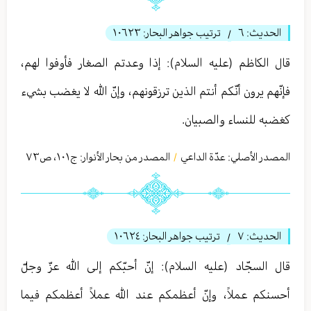
الحديث:
٦
ترتيب جواهر البحار:
١٠٦٢٣
/
قال الكاظم (عليه السلام): إذا وعدتم الصغار فأوفوا لهم،
فإنّهم يرون أنّكم أنتم الذين ترزقونهم، وإنّ الله لا يغضب بشيء
كغضبه للنساء والصبيان.
المصدر الأصلي:
عدّة الداعي
المصدر من بحار الأنوار: ج
١٠١
،
ص٧٣
/
الحديث:
٧
ترتيب جواهر البحار:
١٠٦٢٤
/
قال السجّاد (عليه السلام): إنّ أحبّكم إلى الله عزّ وجلّ
أحسنكم عملاً، وإنّ أعظمكم عند الله عملاً أعظمكم فيما