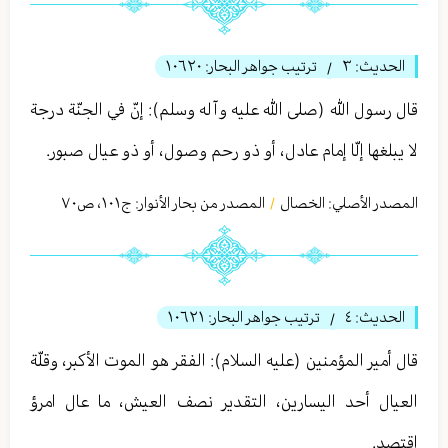
الحديث:
٣
ترتيب جواهر البحار:
١٠٦٢٠
/
قال رسول الله (صلى الله عليه وآله وسلم): إنّ في الجنّة درجة
لا يبلغها إلّا إمام عادل، أو ذو رحم وصول، أو ذو عيال صبور.
المصدر الأصلي:
الخصال
المصدر من بحار الأنوار: ج
١٠١
،
ص٧٠
/
الحديث:
٤
ترتيب جواهر البحار:
١٠٦٢١
/
قال أمير المؤمنين (عليه السلام): الفقر هو الموت الأكبر، وقلّة
العيال أحد اليسارين، التقدير نصف العيش، ما عال امرؤ
اقتصد.