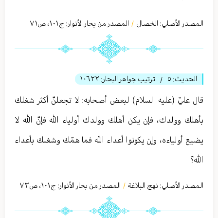
المصدر الأصلي:
الخصال
المصدر من بحار الأنوار: ج
١٠١
،
ص٧١
/
الحديث:
٥
ترتيب جواهر البحار:
١٠٦٢٢
/
قال عليّ (عليه السلام) لبعض أصحابه: لا تجعلنّ أكثر شغلك
بأهلك وولدك، فإن يكن أهلك وولدك أولياء الله فإنّ الله لا
يضيع أولياءه، وإن يكونوا أعداء الله فما همّك وشغلك بأعداء
الله؟
المصدر الأصلي:
نهج البلاغة
المصدر من بحار الأنوار: ج
١٠١
،
ص٧٣
/