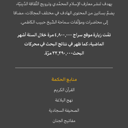
يهدف لنشر معارف الإسلام المحمّدي وترويج الثّقافة الدّينيّة،
يضمّ بساتين من المحتوى الهادف في مختلف المجالات، مضافا
إلى محاضرات ومؤلّفات سماحة الشّيخ حبيب الكاظمي.
تمّت زيارة موقع سراج ٤,٨٠٠,٠٠٠ مرة خلال الستة أشهر
الماضية، كما ظهر في نتائج البحث في محركات
البحث٢٢,٢٩٠,٠٠٠ مرّة.
منابع الحكمة
القرآن الكريم
نهج البلاغة
الصحيفة السجادية
مفاتيح الجنان