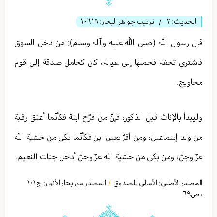
الحديث:
٢
ترتيب جواهر البحار:
١٠٦١٩
/
قال رسول الله (صلى الله عليه وآله وسلم): من دخل السوق
فاشترى تحفة فحملها إلى عياله، كان كحامل صدقة إلى قوم
محاويج.
وليبدأ بالإناث قبل الذكور، فإنّ من فرّح ابنة فكأنّما أعتق رقبة
من ولد إسماعيل، ومن أقرّ بعين ابن فكأنّما بكى من خشية الله
عزّ وجلّ، ومن بكى من خشية الله عزّ وجلّ أدخل جنات النعيم.
المصدر الأصلي:
الأمالي للصدوق
المصدر من بحار الأنوار: ج
١٠١
/
،
ص٦٩