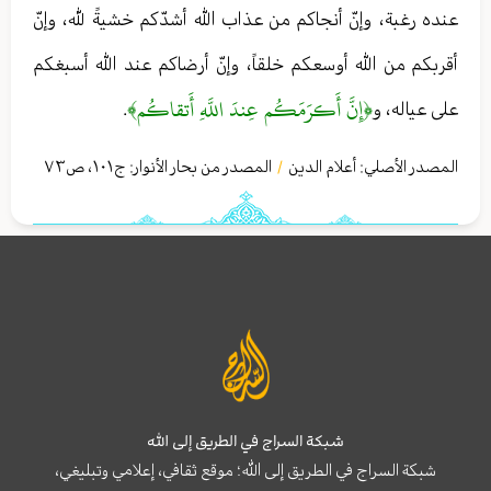
عنده رغبة، وإنّ أنجاكم من عذاب الله أشدّكم خشيةً لله، وإنّ
أقربكم من الله أوسعكم خلقاً، وإنّ أرضاكم عند الله أسبغكم
﴿إِنَّ أَكرَمَكُم عِندَ اللَّهِ أَتقاكُم﴾
على عياله، و
.
المصدر الأصلي:
أعلام الدين
المصدر من بحار الأنوار: ج
١٠١
،
ص٧٣
/
شبكة السراج في الطريق إلى الله
شبكة السراج في الطريق إلى الله؛ موقع ثقافي، إعلامي وتبليغي،