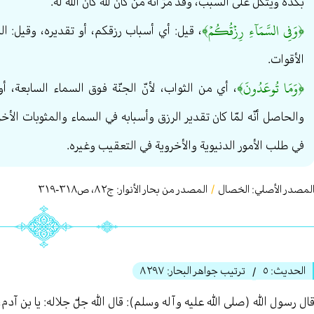
بكدّه ويتّكل على السبب، وقد مرّ أنّه من كان لله كان الله له.
﴿وَفِي السَّمَآءِ رِزۡقُكُمۡ﴾
، قيل: أي أسباب رزقكم، أو تقديره، وقيل: ال
الأقوات.
﴿وَمَا تُوعَدُونَ﴾
، أي من الثواب، لأنّ الجنّة فوق السماء السابعة، أو 
والحاصل أنّه لمّا كان تقدير الرزق وأسبابه في السماء والمثوبات الأخر
في طلب الأمور الدنيوية والأخروية في التعقيب وغيره.
لمصدر الأصلي:
الخصال
/
المصدر من بحار الأنوار: ج
٨٢
،
ص٣١٨-٣١٩
الحديث:
٥
ترتيب جواهر البحار:
٨٢٩٧
/
ال رسول الله (صلى الله عليه وآله وسلم): قال الله جلّ جلاله: يا بن آد