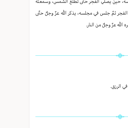
لسه، حين يصلّي الفجر حتّى تطلع الشمس، وسمعته
فجر ثمّ جلس في مجلسه، يذكر الله عزّ وجلّ حتّى
الله عزّ وجلّ من النار.
في الرزق.