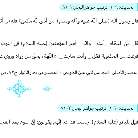
الحديث:
٩
ترتيب جواهر البحار:
٨٣٠١
/
ال رسول الله (صلى الله عليه وآله وسلم): من أدّى لله مكتوبة فله في أ
ال ابن الفحّام: رأيت _ والله _ أمير المؤمنين (عليه السلام) في النوم
رغت من المكتوبة فقل _ وأنت ساجد _: «اللّهمّ، بحقّ من رواه وروي
لمصدر الأصلي:
المجالس لأبي عليّ الطوسي
/
المصدر من بحار الأنوار: ج
٨٢
،
ص٣٢١
الحديث:
١٠
ترتيب جواهر البحار:
٨٣٠٢
/
يل للباقر (عليه السلام): جعلت فداك، إنّهم يقولون: إنّ النوم بعد الفج