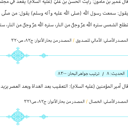
ال عمیر بن مأمون: رأيت الحسن بن عليّ (عليه السلام) يقعد في مج
قول: سمعت رسول الله (صلى الله عليه وآله وسلم) يقول: من صلّى ال
طلع الشمس ستره الله عزّ وجلّ من النار، ستره الله عزّ وجلّ من النار، ستره 
لمصدر الأصلي:
الأمالي للصدوق
/
المصدر من بحار الأنوار: ج
٨٢
،
ص٣٢٠
الحديث:
٨
ترتيب جواهر البحار:
٨٣٠٠
/
ال أمير المؤمنين (عليه السلام): التعقيب بعد الغداة وبعد العصر يزيد 
لمصدر الأصلي:
الخصال
/
المصدر من بحار الأنوار: ج
٨٢
،
ص٣٢١