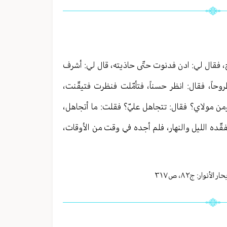
 فقال لي: ادن فدنوت حتّى حاذيته، قال لي: أشرف
وحاً، فقال: انظر حسناً، فتأمّلت فنظرت فتيقّنت،
من مولاي؟ فقال: تتجاهل عليّ؟ فقلت: ما أتجاهل،
قّده الليل والنهار، فلم أجده في وقت من الأوقات،
ر الأنوار: ج
٨٢
،
ص٣١٧