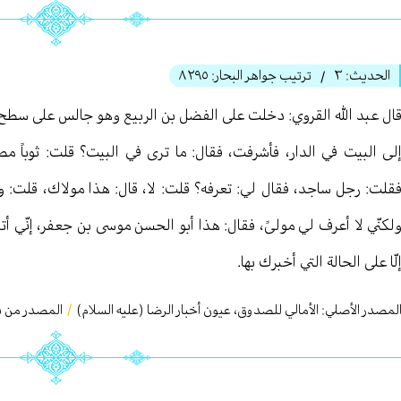
الحديث:
٣
ترتيب جواهر البحار:
٨٢٩٥
/
ال عبد الله القروي: دخلت على الفضل بن الربيع وهو جالس على سطح،
لى البيت في الدار، فأشرفت، فقال: ما ترى في البيت؟ قلت: ثوباً مطر
قلت: رجل ساجد، فقال لي: تعرفه؟ قلت: لا، قال: هذا مولاك، قلت: و
لكنّي لا أعرف لي مولىً، فقال: هذا أبو الحسن موسى بن جعفر، إنّي أتف
لّا على الحالة التي أخبرك بها.
لمصدر الأصلي:
الأمالي للصدوق، عيون أخبار الرضا (عليه السلام)
/
المصدر من بحا