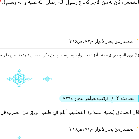
١
لشمس، كان له من الأجر كحاجّ رسول الله (صلى الله عليه وآله وسلم).
/
المصدر من بحار الأنوار: ج
٨٢
،
ص٣١٥
الروایة وما بعدها بدون ذكر المصدر. فلوقوف علیهما راجع: تهذيب الأحكام، ج٢، ص١٣٨؛ ص١٠٤
الحديث:
٢
ترتيب جواهر البحار:
٨٢٩٤
/
ال الصادق (عليه السلام): التعقيب أبلغ في طلب الرزق من الضرب في ال
/
المصدر من بحار الأنوار: ج
٨٢
،
ص٣١٥