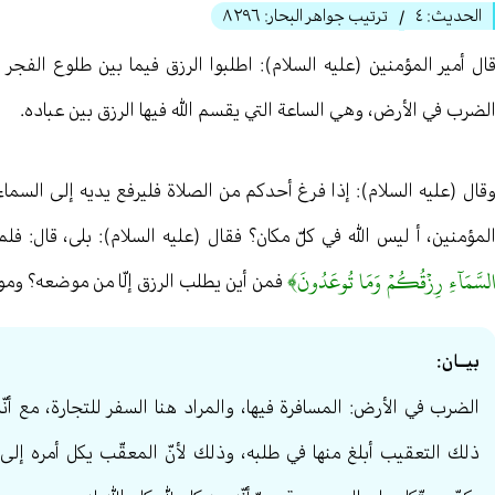
الحديث:
٤
ترتيب جواهر البحار:
٨٢٩٦
/
ال أمير المؤمنين (عليه السلام): اطلبوا الرزق فيما بين طلوع الف
لضرب في الأرض، وهي الساعة التي يقسم الله فيها الرزق بين عباده.
قال (عليه السلام): إذا فرغ أحدكم من الصلاة فليرفع يديه إلى السماء 
لمؤمنين، أ ليس الله في كلّ مكان؟ فقال (عليه السلام): بلى، قال: فلم 
لسَّمَآءِ رِزۡقُكُمۡ وَمَا تُوعَدُونَ﴾
فمن أين يطلب الرزق إلّا من موضعه؟ وموضع
بيــان:
الضرب في الأرض: المسافرة فيها، والمراد هنا السفر للتجارة، مع أنّ
ذلك التعقيب أبلغ منها في طلبه، وذلك لأنّ المعقّب يكل أمره إلى 