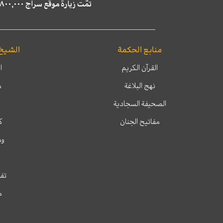
تمّت زيارة موقع سراج ٤,٨٠٠,٠٠٠ مرة خلال الستة أشهر الماضية، كما ظهر في نتائج البحث في محركات البحث٢٢,٢٩٠,٠٠٠ مرّة.
منابع الحكمة
الشيخ
القرآن الكريم
ا
نهج البلاغة
م
الصحيفة السجادية
مفاتيح الجنان
ك
وم
تفس
م