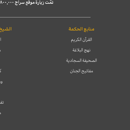
تمّت زيارة موقع سراج ٤,٨٠٠,٠٠٠ مرة خلال الستة أشهر الماضية، كما ظهر في نتائج البحث في محركات البحث٢٢,٢٩٠,٠٠٠ مرّة.
منابع الحكمة
الشيخ
القرآن الكريم
ا
نهج البلاغة
م
الصحيفة السجادية
مفاتيح الجنان
ك
وم
تفس
م