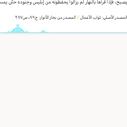
صبح، فإذا قرأها بالنهار لم يزالوا يحفظونه من إبليس وجنوده حتّى يمس
لمصدر الأصلي:
ثواب الأعمال
/
المصدر من بحار الأنوار: ج
٨٩
،
ص٢٨٧