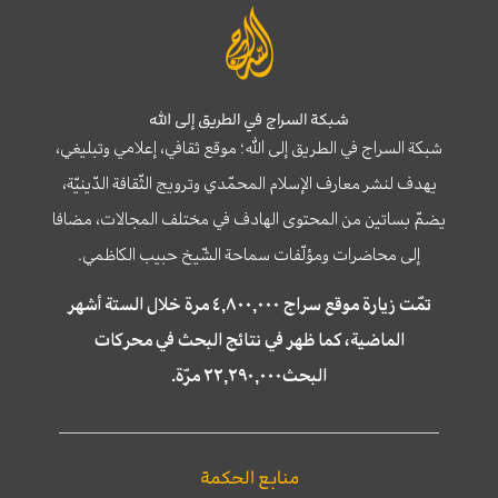
شبكة السراج في الطريق إلى الله
شبكة السراج في الطريق إلى الله؛ موقع ثقافي، إعلامي وتبليغي،
يهدف لنشر معارف الإسلام المحمّدي وترويج الثّقافة الدّينيّة،
يضمّ بساتين من المحتوى الهادف في مختلف المجالات، مضافا
إلى محاضرات ومؤلّفات سماحة الشّيخ حبيب الكاظمي.
تمّت زيارة موقع سراج ٤,٨٠٠,٠٠٠ مرة خلال الستة أشهر
الماضية، كما ظهر في نتائج البحث في محركات
البحث٢٢,٢٩٠,٠٠٠ مرّة.
منابع الحكمة