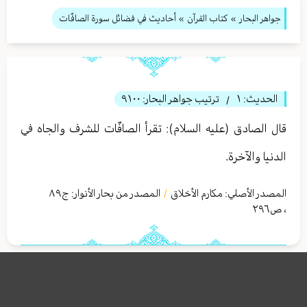
جواهر البحار
»
كتاب القرآن
» أحاديث في فضائل سورة الصافّات
الحديث:
١
ترتيب جواهر البحار:
٩١٠٠
/
قال الصادق (عليه السلام): تقرأ الصافّات للشرف والجاه في
الدنيا والآخرة.
المصدر الأصلي:
مكارم الأخلاق
المصدر من بحار الأنوار: ج
٨٩
/
،
ص٢٩٦