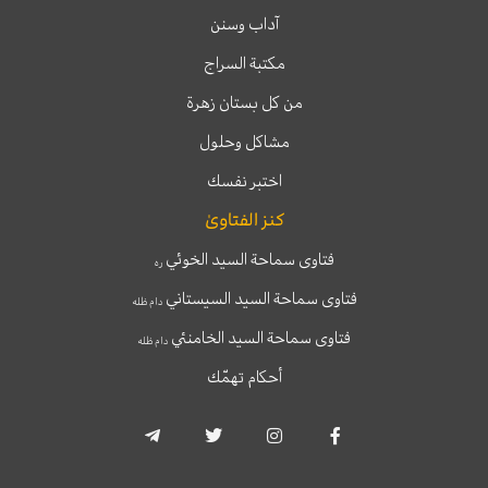
آداب وسنن
مكتبة السراج
من كل بستان زهرة
مشاكل وحلول
اختبر نفسك
كنز الفتاوىٰ
فتاوى سماحة السيد الخوئي
ره
فتاوى سماحة السيد السيستاني
دام ظله
فتاوى سماحة السيد الخامنئي
دام ظله
أحكام تهمّك
T
T
I
F
e
w
n
a
l
i
s
c
e
t
t
e
g
t
a
b