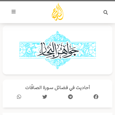
خطي
لى
لمحتوى
أحاديث في فضائل سورة الصافّات