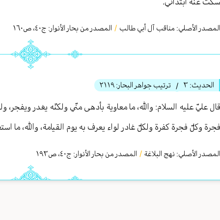
كتّ عنه ابتدأني.
لمصدر الأصلي:
مناقب آل أبي طالب
/
المصدر من بحار الأنوار: ج
٤٠
،
ص١٦٠
الحديث:
٣
ترتيب جواهر البحار:
٢١١٩
/
ال عليّ عليه السلام: والله، ما معاوية بأدهى منّي ولكنّه يغدر ويفجر، 
جرة وكلّ فجرة كفرة ولكلّ غادر لواء يعرف به يوم القيامة، والله، ما اس
لمصدر الأصلي:
نهج البلاغة
/
المصدر من بحار الأنوار: ج
٤٠
،
ص١٩٣