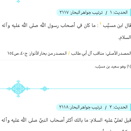
الحديث:
١
ترتيب جواهر البحار:
٢١١٧
/
١
ال ابن مسيّب
: ما كان في أصحاب رسول الله صلى الله عليه وآله
لسلام.
لمصدر الأصلي:
مناقب آل أبي طالب
/
المصدر من بحار الأنوار: ج
٤٠
،
ص١٥٤
و سعید بن مسیّب.
الحديث:
٢
ترتيب جواهر البحار:
٢١١٨
/
يل لعليّ عليه السلام: ما بالك أكثر أصحاب النبيّ صلى الله عليه وآله ح