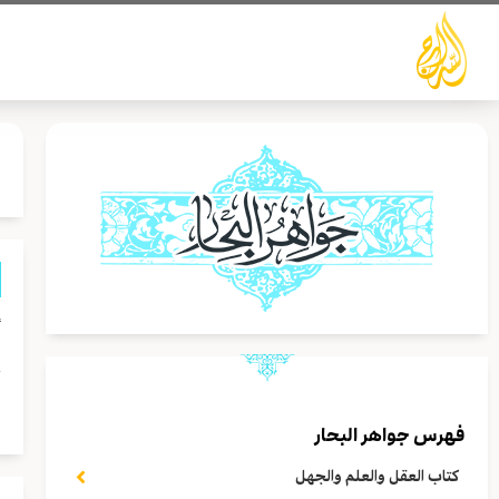
خطي
لى
لمحتوى
أ
ج
ف
فهرس جواهر البحار
كتاب العقل والعلم والجهل