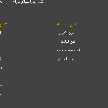
تمّت زيارة موقع سراج ٤,٨٠٠,٠٠٠ مرة خلال الستة أشهر الماضية، كما ظهر في نتائج البحث في محركات البحث٢٢,٢٩٠,٠٠٠ مرّة.
منابع الحكمة
الشيخ
القرآن الكريم
ا
نهج البلاغة
م
الصحيفة السجادية
مفاتيح الجنان
ك
وم
تفس
م