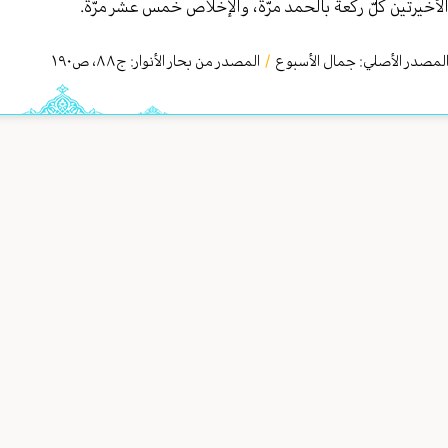
لأخيرتين كلّ ركعة بالحمد مرّة، والإخلاص خمس عشر مرّة.
لمصدر الأصلي:
جمال الأسبوع
/
المصدر من بحار الأنوار: ج
٨٨
،
ص١٩٠