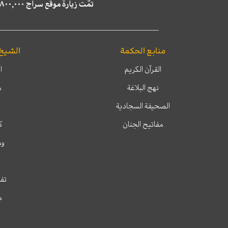
تمّت زيارة موقع سراج ٤,٨٠٠,٠٠٠ مرة خلال الستة أشهر الماضية، كما ظهر في نتائج البحث في محركات البحث٢٢,٢٩٠,٠٠٠ مرّة.
منابع الحكمة
الشيخ
القرآن الكريم
ا
نهج البلاغة
م
الصحيفة السجادية
مفاتيح الجنان
ك
وم
تفس
م