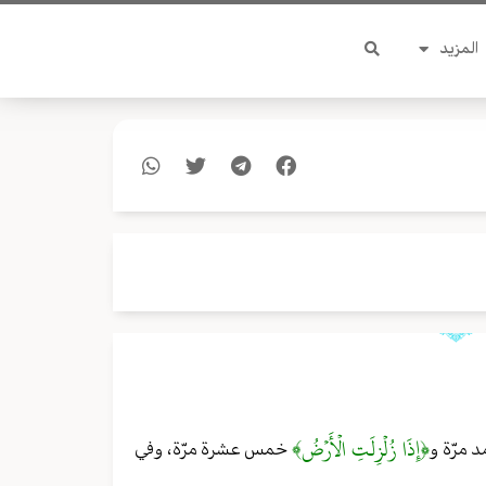
المزيد
﴿إِذَا زُلۡزِلَتِ الۡأَرۡضُ﴾
 مرّة و
خمس عشرة مرّة، وفي