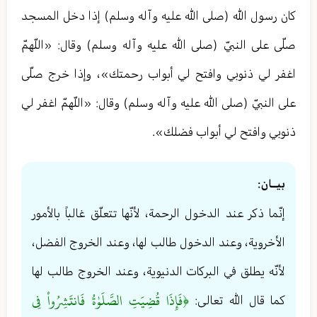
كان رسول الله (صلى الله عليه وآله وسلم) إذا دخل المسجد
صلّى على النبيّ (صلى الله عليه وآله وسلم) وقال: «اللّهمّ
اغفر لي ذنوبي وافتح لي أبواب رحمتك»، وإذا خرج صلّى
على النبيّ (صلى الله عليه وآله وسلم) وقال: «اللّهمّ اغفر لي
ذنوبي وافتح لي أبواب فضلك».
بيــان:
إنّما ذكر عند الدخول الرحمة، لأنّها تتعلّق غالباً بالأمور
الأخروية، وعند الدخول طالب لها، وعند الخروج الفضل،
لأنّه يطلق في البركات الدنيوية، وعند الخروج طالب لها
﴿فَإِذَا قُضِيَتِ الصَّلَوٰةُ فَانتَشِرُواْ فِي
كما قال الله تعالى: