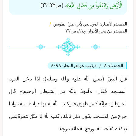
الۡأَرۡضِ وَابۡتَغُواْ مِن فَضۡلِ اللَّهِ﴾
. (ص٢٢-٢٣)
المصدر الأصلي:
المجالس لأبي عليّ الطوسي
/
المصدر من بحار الأنوار: ج
٨١
،
ص٢٢
الحديث:
٨
ترتيب جواهر البحار:
٨٠٩٨
/
قال النبيّ (صلى الله عليه وآله وسلم): اذا دخل العبد
المسجد فقال: «أعوذ بالله من الشيطان الرجيم» قال
الشيطان: «إنّه كسر ظهري» وكتب الله له بها عبادة سنة، وإذا
خرج من المسجد يقول مثل ذلك، كتب الله له بكلّ شعرة على
بدنه مائة حسنة، ورفع له مائة درجة.