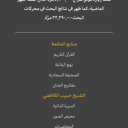
الماضية، كما ظهر في نتائج البحث في محركات
البحث٢٢,٢٩٠,٠٠٠ مرّة.
منابع الحكمة
القرآن الكريم
نهج البلاغة
الصحيفة السجادية
مفاتيح الجنان
الشيخ حبيب الكاظمي
السيرة الذاتية
معرض الصور
المحاضرات