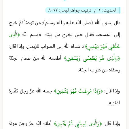
الحديث:
٣
ترتيب جواهر البحار:
٨٠٩٣
/
قال رسول الله (صلى الله عليه وآله وسلم): من توضّأ ثمّ خرج
﴿الَّذِي
إلى المسجد فقال حين يخرج من بيته: «بسم الله
خَلَقَنِي فَهُوَ يَهۡدِينِ﴾
» هداه الله إلى الصواب للإيمان. وإذا قال:
﴿وَالَّذِي هُوَ يُطۡعِمُنِي وَيَسۡقِينِ﴾
أطعمه الله من طعام الجنّة
وسقاه من شراب الجنّة.
﴿وَإِذَا مَرِضۡتُ فَهُوَ يَشۡفِينِ﴾
وإذا قال:
جعله الله عزّ وجلّ كفّارة
لذنوبه.
﴿وَالَّذِي يُمِيتُنِي ثُمَّ يُحۡيِينِ﴾
وإذا قال:
أماته الله عزّ وجلّ موتة