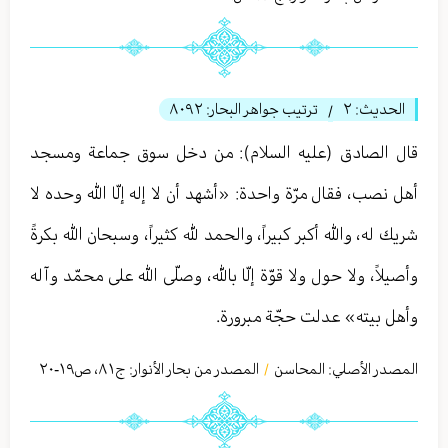
الحديث:
٢
ترتيب جواهر البحار:
٨٠٩٢
/
قال الصادق (عليه السلام): من دخل سوق جماعة ومسجد
أهل نصب، فقال مرّة واحدة: «أشهد أن لا إله إلّا الله وحده لا
شريك له، والله أكبر كبيراً، والحمد لله كثيراً، وسبحان الله بكرةً
وأصيلاً، ولا حول ولا قوّة إلّا بالله، وصلّى الله على محمّد وآله
وأهل بيته» عدلت حجّة مبرورة.
المصدر الأصلي:
المحاسن
المصدر من بحار الأنوار: ج
٨١
،
ص١٩-٢٠
/