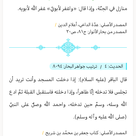
منازل في الجنّة، وإذا قال: «واغفر لأبويّ» غفر الله لأبويه.
المصدر الأصلي:
عدّة الداعي، أعلام الدين
/
المصدر من بحار الأنوار: ج
٨١
،
ص٢٠
الحديث:
٤
ترتيب جواهر البحار:
٨٠٩٤
/
قال الباقر (عليه السلام): إذا دخلت المسجد وأنت تريد أن
تجلس فلا تدخله إلّا طاهراً، وإذا دخلته فاستقبل القبلة ثمّ ادع
الله وسله، وسمّ حين تدخله، واحمد الله وصلّ على النبيّ
(صلى الله عليه وآله وسلم).
المصدر الأصلي:
كتاب جعفر بن محمّد بن شريح
/