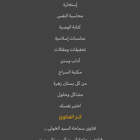
إستخارة
محاسبة النفس
كتابة الوصية
مناسبات إسلامية
تحقيقات ومقالات
آداب وسنن
مكتبة السراج
من كل بستان زهرة
مشاكل وحلول
اختبر نفسك
كنز الفتاوىٰ
فتاوى سماحة السيد الخوئي
ره
فتاوى سماحة السيد السيستاني
دام ظله