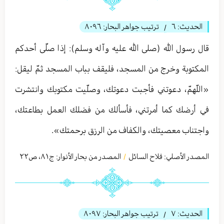
الحديث:
٦
ترتيب جواهر البحار:
٨٠٩٦
/
قال رسول الله (صلى الله عليه وآله وسلم): إذا صلّى أحدكم
المكتوبة وخرج من المسجد، فليقف بباب المسجد ثمّ ليقل:
«اللّهمّ، دعوتني فأجبت دعوتك، وصلّيت مكتوبك وانتشرت
في أرضك كما أمرتني، فأسألك من فضلك العمل بطاعتك،
واجتناب معصيتك، والكفاف من الرزق برحمتك».
المصدر الأصلي:
فلاح السائل
المصدر من بحار الأنوار: ج
٨١
،
ص٢٢
/
الحديث:
٧
ترتيب جواهر البحار:
٨٠٩٧
/