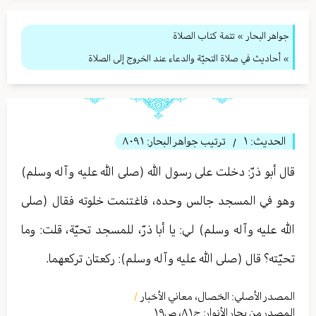
جواهر البحار
»
تتمة كتاب الصلاة
» أحاديث في صلاة التحيّة والدعاء عند الخروج إلى الصلاة
الحديث:
١
ترتيب جواهر البحار:
٨٠٩١
/
قال أبو ذرّ: دخلت على رسول الله (صلى الله عليه وآله وسلم)
وهو في المسجد جالس وحده، فاغتنمت خلوته فقال (صلى
الله عليه وآله وسلم) لي: يا أبا ذرّ، للمسجد تحيّة، قلت: وما
تحيّته؟ قال (صلى الله عليه وآله وسلم): ركعتان تركعهما.
المصدر الأصلي:
الخصال، معاني الأخبار
/
المصدر من بحار الأنوار: ج
٨١
،
ص١٩