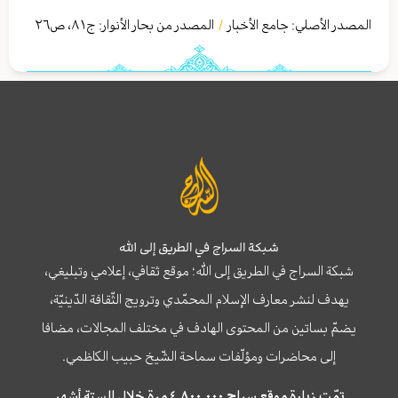
المصدر الأصلي:
جامع الأخبار
المصدر من بحار الأنوار: ج
٨١
،
ص٢٦
/
شبكة السراج في الطريق إلى الله
شبكة السراج في الطريق إلى الله؛ موقع ثقافي، إعلامي وتبليغي،
يهدف لنشر معارف الإسلام المحمّدي وترويج الثّقافة الدّينيّة،
يضمّ بساتين من المحتوى الهادف في مختلف المجالات، مضافا
إلى محاضرات ومؤلّفات سماحة الشّيخ حبيب الكاظمي.
تمّت زيارة موقع سراج ٤,٨٠٠,٠٠٠ مرة خلال الستة أشهر