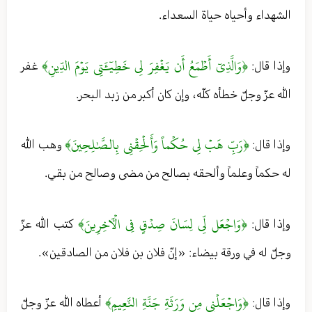
الشهداء وأحياه حياة السعداء.
﴿وَالَّذِيٓ أَطۡمَعُ أَن يَغۡفِرَ لِي خَطِيٓ‍َٔتِي يَوۡمَ الدِّينِ﴾
وإذا قال:
غفر
الله عزّ وجلّ خطأه كلّه، وإن كان أكبر من زبد البحر.
﴿رَبِّ هَبۡ لِي حُكۡماً وَأَلۡحِقۡنِي بِالصَّٰلِحِينَ﴾
وإذا قال:
وهب الله
له حكماً وعلماً وألحقه بصالح من مضى وصالح من بقي.
﴿وَاجۡعَل لِّي لِسَانَ صِدۡقٍ فِي الۡأٓخِرِينَ﴾
وإذا قال:
كتب الله عزّ
وجلّ له في ورقة بيضاء: «إنّ فلان بن فلان من الصادقين».
﴿وَاجۡعَلۡنِي مِن وَرَثَةِ جَنَّةِ النَّعِيمِ﴾
وإذا قال:
أعطاه الله عزّ وجلّ