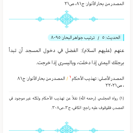
المصدر من بحار الأنوار: ج
٨١
،
ص٢١
الحديث:
٥
ترتيب جواهر البحار:
٨٠٩٥
/
عنهم (عليهم السلام): الفضل في دخول المسجد أن تبدأ
برجلك اليمنى إذا دخلت، وباليسرى إذا خرجت.
١
المصدر الأصلي:
تهذیب الأحكام
المصدر من بحار الأنوار: ج
٨١
/
،
ص٢١-٢٢
(١) رواه المجلسي (رحمه الله) نقلاً عن تهذیب الأحكام ولكنّه غیر موجود في
المصدر، فللوقوف علیه راجع: الكافي، ج٣، ص٣٠٨.