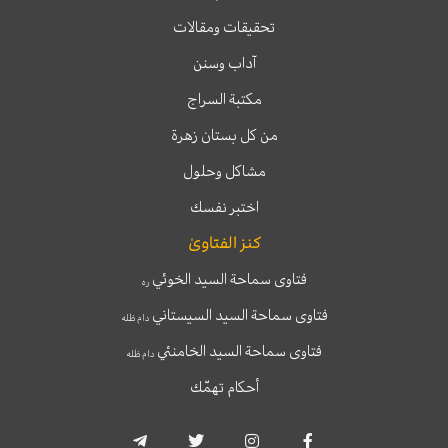
تحقيقات ومقالات
آداب وسنن
مكتبة السراج
من كل بستان زهرة
مشاكل وحلول
اختبر نفسك
كنز الفتاوىٰ
فتاوى سماحة السيد الخوئي
ره
فتاوى سماحة السيد السيستاني
دام ظله
فتاوى سماحة السيد الخامنئي
دام ظله
أحكام تهمّك
T
T
I
F
e
w
n
a
l
i
s
c