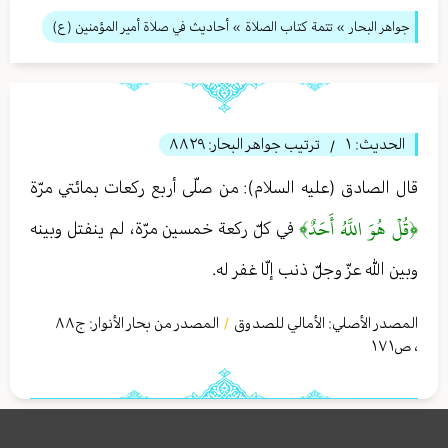
جواهر البحار
»
تتمة كتاب الصلاة
» أحاديث في صلاة أمير المؤمنين (ع)
الحديث:
١
ترتيب جواهر البحار:
٨٨٢٩
/
قال الصادق (عليه السلام): من صلّى أربع ركعات بمائتي مرّة
﴿قُلۡ هُوَ اللَّهُ أَحَدٌ﴾
في كلّ ركعة خمسين مرّة، لم ينفتل وبينه
وبين الله عزّ وجلّ ذنب إلّا غفر له.
المصدر الأصلي:
الأمالي للصدوق
المصدر من بحار الأنوار: ج
٨٨
/
،
ص١٧١