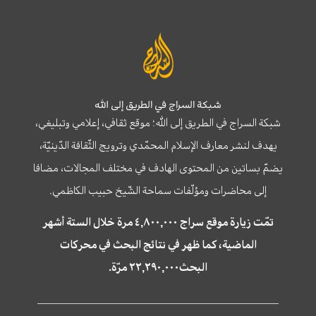
شبكة السراج في الطريق إلى الله
شبكة السراج في الطريق إلى الله؛ موقع ثقافي، إعلامي وتبليغي،
يهدف لنشر معارف الإسلام المحمّدي وترويج الثّقافة الدّينيّة،
يضمّ بساتين من المحتوى الهادف في مختلف المجالات، مضافا
إلى محاضرات ومؤلّفات سماحة الشّيخ حبيب الكاظمي.
تمّت زيارة موقع سراج ٤,٨٠٠,٠٠٠ مرة خلال الستة أشهر
الماضية، كما ظهر في نتائج البحث في محركات
البحث٢٢,٢٩٠,٠٠٠ مرّة.