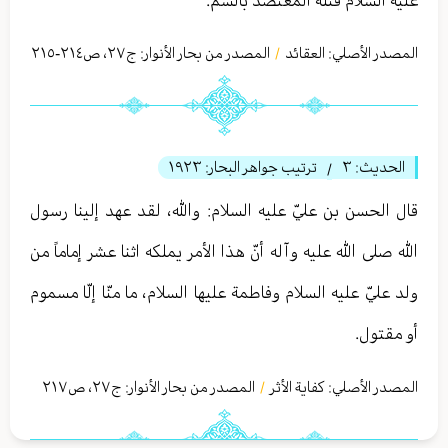
المصدر الأصلي:
العقائد
المصدر من بحار الأنوار: ج
٢٧
،
ص٢١٤-٢١٥
/
الحديث:
٣
ترتيب جواهر البحار:
١٩٢٣
/
قال الحسن بن عليّ عليه السلام: والله، لقد عهد إلينا رسول
الله صلى الله عليه وآله أنّ هذا الأمر يملكه اثنا عشر إماماً من
ولد عليّ عليه السلام وفاطمة عليها السلام، ما منّا إلّا مسموم
أو مقتول.
المصدر الأصلي:
كفایة الأثر
المصدر من بحار الأنوار: ج
٢٧
،
ص٢١٧
/