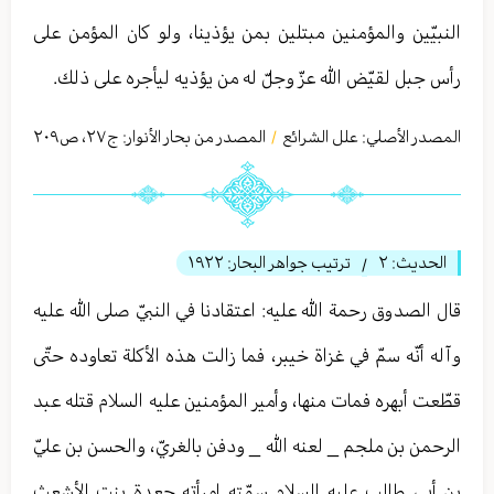
النبيّين والمؤمنين مبتلين بمن يؤذينا، ولو كان المؤمن على
رأس جبل لقيّض الله عزّ وجلّ له من يؤذيه ليأجره على ذلك.
المصدر الأصلي:
علل الشرائع
المصدر من بحار الأنوار: ج
٢٧
،
ص٢٠٩
/
الحديث:
٢
ترتيب جواهر البحار:
١٩٢٢
/
قال الصدوق رحمة الله عليه: اعتقادنا في النبيّ صلى الله عليه
وآله أنّه سمّ في غزاة خيبر، فما زالت هذه الأكلة تعاوده حتّى
قطّعت أبهره فمات منها، وأمير المؤمنين عليه السلام قتله عبد
الرحمن بن ملجم _ لعنه الله _ ودفن بالغريّ، والحسن بن عليّ
بن أبي طالب عليه السلام سمّته امرأته جعدة بنت الأشعث