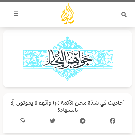
خطي
لى
لمحتوى
أحاديث في شدّة محن الأئمة (ع) وأنّهم لا يموتون إلّا
بالشهادة