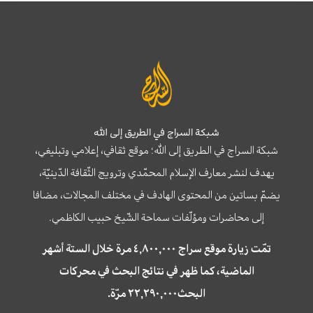
شبكة السراج في الطريق إلى الله
شبكة السراج في الطريق إلى الله؛ موقع ثقافي، إعلامي وتبليغي،
يهدف لنشر معارف الإسلام المحمّدي وترويج الثّقافة الدّينيّة،
يضمّ بساتين من المحتوى الهادف في مختلف المجالات، مضافا
إلى محاضرات ومؤلّفات سماحة الشّيخ حبيب الكاظمي.
تمّت زيارة موقع سراج ٤,٨٠٠,٠٠٠ مرة خلال الستة أشهر
الماضية، كما ظهر في نتائج البحث في محركات
البحث٢٢,٢٩٠,٠٠٠ مرّة.