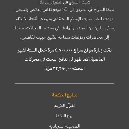
شبكة السراج في الطريق إلى الله
شبكة السراج في الطريق إلى الله؛ موقع ثقافي، إعلامي وتبليغي،
يهدف لنشر معارف الإسلام المحمّدي وترويج الثّقافة الدّينيّة،
يضمّ بساتين من المحتوى الهادف في مختلف المجالات، مضافا
إلى محاضرات ومؤلّفات سماحة الشّيخ حبيب الكاظمي.
تمّت زيارة موقع سراج ٤,٨٠٠,٠٠٠ مرة خلال الستة أشهر
الماضية، كما ظهر في نتائج البحث في محركات
البحث٢٢,٢٩٠,٠٠٠ مرّة.
منابع الحكمة
القرآن الكريم
نهج البلاغة
الصحيفة السجادية