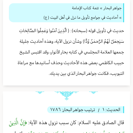
جواهر البحار
»
تتمة كتاب الإمامة
» أحاديث في جوامع تأويل ما نزل في أهل البيت (ع)
حديث في تأويل قوله (سبحانه): ( الَّذِينَ آمَنُوا وَعَمِلُوا الصَّالِحَاتِ
سَيَجعَلُ لَهُمُ الرَّحمَنُ وُدًّا) وشأن نزول الآية، وهذه أحاديث جليلة
جمعها العلامة المجلسي في كتابه بحار الأنوار، وقد اقتبس الشيخ
حبيب الكاظمي بعض هذه الأحاديث وحذف أسانيدها مع مراعاة
التبويب، فكانت جواهر البحار الذي بين يديك.
الحديث:
١
ترتيب جواهر البحار:
١٧٨٦
/
﴿إِنَّ الَّذِينَ
قال الصادق عليه السلام: كان سبب نزول هذه الآية: