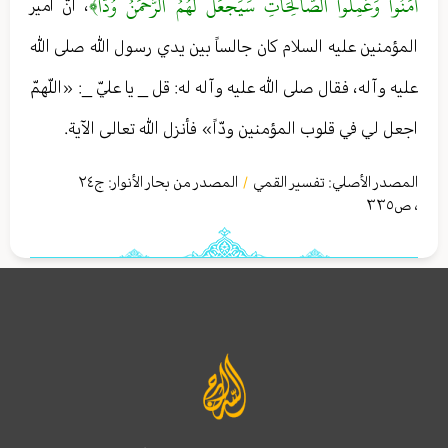
آمَنُوا وَعَمِلُوا الصَّالِحَاتِ سَيَجعَلُ لَهُمُ الرَّحمَنُ وُدًّا﴾
، أنّ أمير
المؤمنين عليه السلام كان جالساً بين يدي رسول الله صلى الله
عليه وآله، فقال صلى الله عليه وآله له: قل _ يا عليّ _: «اللّهمّ
اجعل لي في قلوب المؤمنين ودّاً» فأنزل الله تعالى الآية.
المصدر الأصلي:
تفسير القمي
المصدر من بحار الأنوار: ج
٢٤
/
،
ص٣٣٥