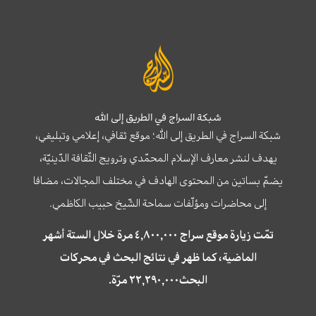
شبكة السراج في الطريق إلى الله
شبكة السراج في الطريق إلى الله؛ موقع ثقافي، إعلامي وتبليغي،
يهدف لنشر معارف الإسلام المحمّدي وترويج الثّقافة الدّينيّة،
يضمّ بساتين من المحتوى الهادف في مختلف المجالات، مضافا
إلى محاضرات ومؤلّفات سماحة الشّيخ حبيب الكاظمي.
تمّت زيارة موقع سراج ٤,٨٠٠,٠٠٠ مرة خلال الستة أشهر
الماضية، كما ظهر في نتائج البحث في محركات
البحث٢٢,٢٩٠,٠٠٠ مرّة.