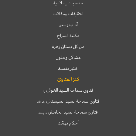
مناسبات إسلامية
تحقيقات ومقالات
آداب وسنن
مكتبة السراج
من كل بستان زهرة
مشاكل وحلول
اختبر نفسك
كنز الفتاوىٰ
فتاوى سماحة السيد الخوئي
ره
فتاوى سماحة السيد السيستاني
دام ظله
فتاوى سماحة السيد الخامنئي
دام ظله
أحكام تهمّك
T
T
I
F
e
w
n
a