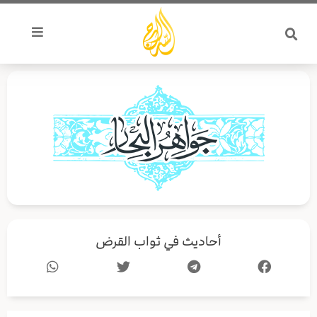
خطي
لى
لمحتوى
أحاديث في ثواب القرض