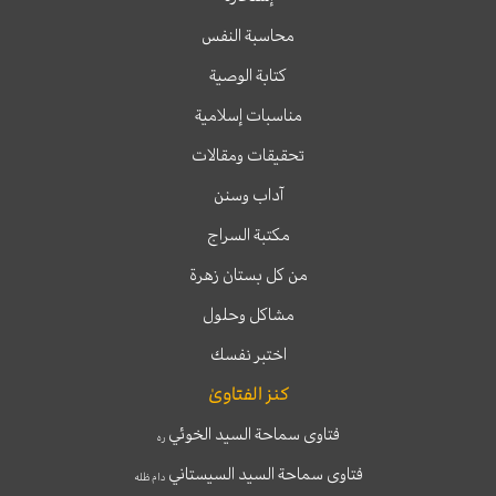
محاسبة النفس
كتابة الوصية
مناسبات إسلامية
تحقيقات ومقالات
آداب وسنن
مكتبة السراج
من كل بستان زهرة
مشاكل وحلول
اختبر نفسك
كنز الفتاوىٰ
فتاوى سماحة السيد الخوئي
ره
فتاوى سماحة السيد السيستاني
دام ظله