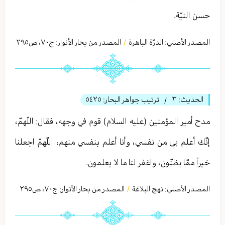
حسن النيّة.
المصدر الأصلي:
الدرّة الباهرة
المصدر من بحار الأنوار: ج
٧٠
،
ص٢٩٥
/
الحديث:
٣
ترتيب جواهر البحار:
٥٤٢٥
/
مدح أمير المؤمنين (عليه السلام) قوم في وجهه، فقال: اللّهمّ،
إنّك أعلم بي من نفسي، وأنا أعلم بنفسي منهم، اللّهمّ اجعلنا
خيراً ممّا يظنّون، واغفر لنا ما لا يعلمون.
المصدر الأصلي:
نهج البلاغة
المصدر من بحار الأنوار: ج
٧٠
،
ص٢٩٥
/