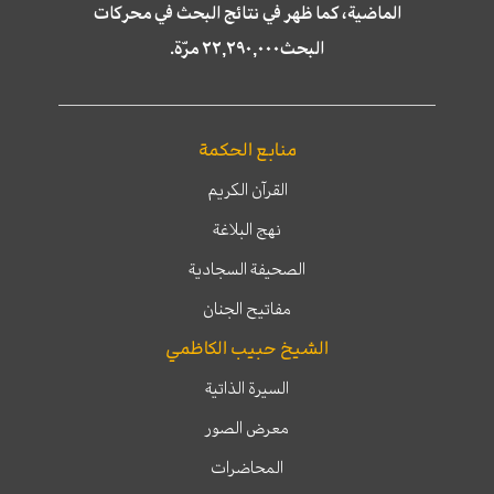
الماضية، كما ظهر في نتائج البحث في محركات
البحث٢٢,٢٩٠,٠٠٠ مرّة.
منابع الحكمة
القرآن الكريم
نهج البلاغة
الصحيفة السجادية
مفاتيح الجنان
الشيخ حبيب الكاظمي
السيرة الذاتية
معرض الصور
المحاضرات