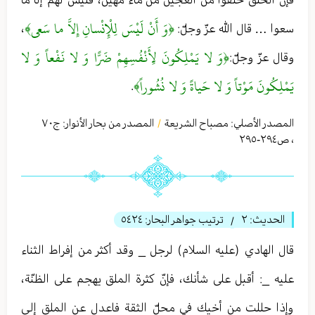
﴿وَ أَنْ لَيْسَ لِلْإِنْسانِ إِلاَّ ما سَعى‏﴾
سعوا … قال الله عزّ وجلّ:
،
﴿وَ لا يَمْلِكُونَ لِأَنْفُسِهِمْ ضَرًّا وَ لا نَفْعاً وَ لا
وقال عزّ وجلّ:
يَمْلِكُونَ مَوْتاً وَ لا حَياةً وَ لا نُشُوراً﴾
.
المصدر الأصلي:
مصباح الشريعة
المصدر من بحار الأنوار: ج
٧٠
/
،
ص٢٩٤-٢٩٥
الحديث:
٢
ترتيب جواهر البحار:
٥٤٢٤
/
قال الهادي (عليه السلام) لرجل _ وقد أكثر من إفراط الثناء
عليه _: أقبل على شأنك، فإنّ كثرة الملق يهجم على الظنّة،
وإذا حللت من أخيك في محلّ الثقة فاعدل عن الملق إلى