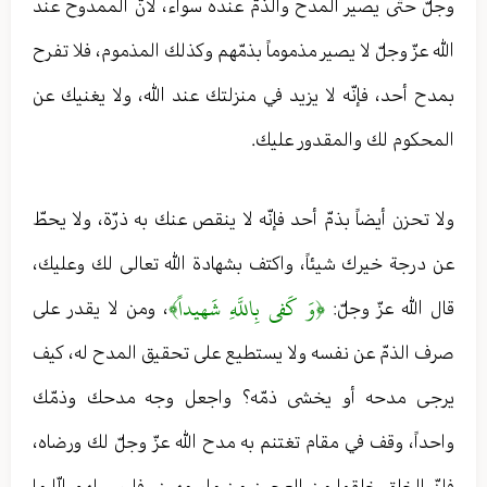
وجلّ حتّى يصير المدح والذمّ عنده سواء، لأنّ الممدوح عند
الله عزّ وجلّ لا يصير مذموماً بذمّهم وكذلك المذموم، فلا تفرح
بمدح أحد، فإنّه لا يزيد في منزلتك عند الله، ولا يغنيك عن
المحكوم لك والمقدور عليك.
ولا تحزن أيضاً بذمّ أحد فإنّه لا ينقص عنك به ذرّة، ولا يحطّ
عن درجة خيرك شيئاً، واكتف بشهادة الله تعالی لك وعليك،
﴿وَ كَفى‏ بِاللَّهِ شَهيداً﴾
قال الله عزّ وجلّ:
، ومن لا يقدر على
صرف الذمّ عن نفسه ولا يستطيع على تحقيق المدح له، كيف
يرجى مدحه أو يخشى ذمّه؟ واجعل وجه مدحك وذمّك
واحداً، وقف في مقام تغتنم به مدح الله عزّ وجلّ لك ورضاه،
فإنّ الخلق خلقوا من العجين من ماء مهين، فليس لهم إلّا ما