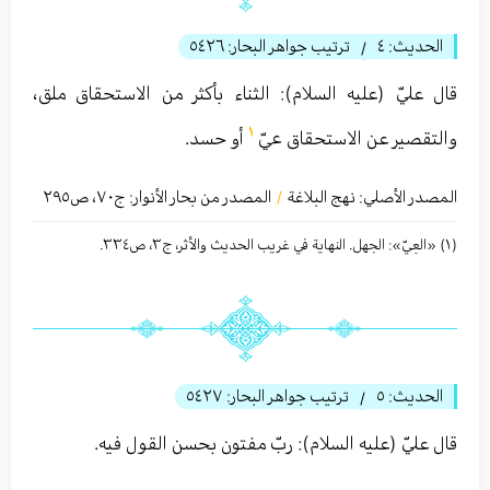
الحديث:
٤
ترتيب جواهر البحار:
٥٤٢٦
/
قال عليّ (عليه السلام): الثناء بأكثر من الاستحقاق ملق،
١
والتقصير عن الاستحقاق عيّ
أو حسد.
المصدر الأصلي:
نهج البلاغة
المصدر من بحار الأنوار: ج
٧٠
،
ص٢٩٥
/
(١) «العِيّ»: الجهل. النهاية في غريب الحديث والأثر، ج٣، ص٣٣٤.
الحديث:
٥
ترتيب جواهر البحار:
٥٤٢٧
/
قال عليّ (عليه السلام): ربّ مفتون بحسن القول فيه.