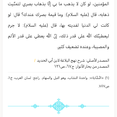
المؤمنين، لو كان لا يذهب ما بي إلّا بذهاب بصري لتمنّيت
ذهابه، قال (عليه السلام): وما قيمة بصرك عندك؟ قال: لو
كانت لي الدنيا لفديته بها، قال (عليه السلام): لا جرم
ليعطينّك الله على قدر ذلك، إنّ الله يعطي على قدر الألم
والمصيبة، وعنده تضعيف كثير.
المصدر الأصلي:
شرح نهج البلاغة لابن أبي الحدید
/
المصدر من بحار الأنوار: ج
٦٧
،
ص١٢١
(١) «النُشَّابة»: واحدة النشاب، وهو النبل والسهام. راجع: لسان العرب، ج١،
ص٧٥٧.