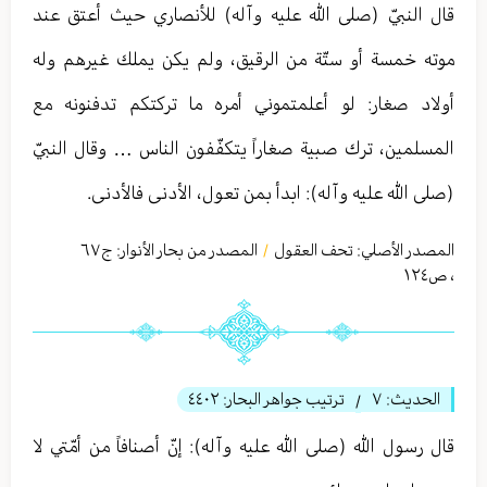
قال النبيّ (صلى الله عليه وآله) للأنصاري حيث أعتق عند
موته خمسة أو ستّة من الرقيق، ولم يكن يملك غيرهم وله
أولاد صغار: لو أعلمتموني أمره ما تركتكم تدفنونه مع
المسلمين، ترك صبية صغاراً يتكفّفون الناس … وقال النبيّ
(صلى الله عليه وآله): ابدأ بمن تعول، الأدنى فالأدنى.
المصدر الأصلي:
تحف العقول
المصدر من بحار الأنوار: ج
٦٧
/
،
ص١٢٤
الحديث:
٧
ترتيب جواهر البحار:
٤٤٠٢
/
قال رسول الله (صلى الله عليه وآله): إنّ أصنافاً من أمّتي لا