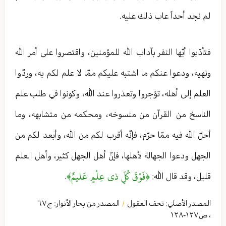
لم نجد أحداً عاب ذلك عليه.
فتأدّبوا أيّها النفر بآداب الله للمؤمنين، واقتصروا على أمر الله
ونهيه، ودعوا عنكم ما اشتبه عليكم ممّا لا علم لكم به، وردّوا
العلم إلى أهله، تؤجروا وتعذروا عند الله، وكونوا في طلب علم
الناسخ من القرآن من منسوخه، ومحكمه من متشابهه، وما
أحلّ الله فيه ممّا حرّم، فإنّه أقرب لكم من الله، وأبعد لكم من
الجهل ودعوا الجهالة لأهلها، فإنّ أهل الجهل كثير، وأهل العلم
﴿فَوْقَ كُلِّ ذي عِلْمٍ عَليمٌ﴾
قليل، وقد قال الله:
.
المصدر الأصلي:
تحف العقول
المصدر من بحار الأنوار: ج
٦٧
/
،
ص١٢٧-١٢٨