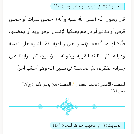
الحديث:
٥
ترتيب جواهر البحار:
٤٤٠٠
/
قال رسول الله (صلى الله عليه وآله): خمس تمرات أو خمس
قرص أو دنانير أو دراهم يملكها الإنسان، وهو يريد أن يمضيها،
فأفضلها ما أنفقه الإنسان على والديه، ثمّ الثانية على نفسه
وعياله، ثمّ الثالثة القرابة وإخوانه المؤمنين، ثمّ الرابعة على
جيرانه الفقراء، ثمّ الخامسة في سبيل الله وهو أخسّها أجراً.
المصدر الأصلي:
تحف العقول
المصدر من بحار الأنوار: ج
٦٧
/
،
ص١٢٤
الحديث:
٦
ترتيب جواهر البحار:
٤٤٠١
/