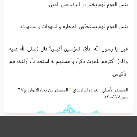
بئس القوم قوم يختارون الدنيا على الدين.
بئس القوم قوم يستحلّون المحارم والشهوات والشبهات.
قيل: يا رسول الله، فأيّ المؤمنين أكيس؟ قال (صلى الله عليه
وآله): أكثرهم للموت ذكراً، وأحسنهم له استعداداً، أولئك هم
الأكياس.
المصدر الأصلي:
النوادر للراوندي
المصدر من بحار الأنوار: ج
٦٧
/
،
ص١٢٨-١٣۰