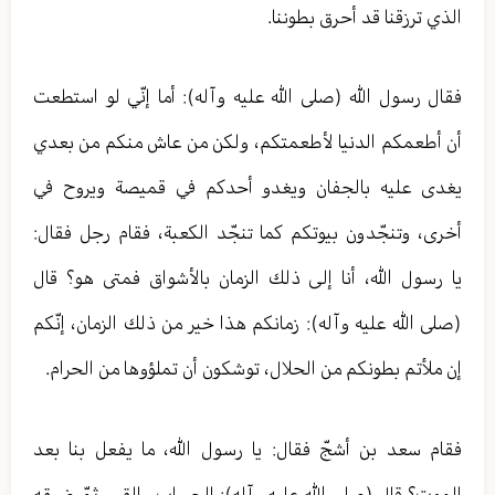
الذي ترزقنا قد أحرق بطوننا.
فقال رسول الله (صلى الله عليه وآله): أما إنّي لو استطعت
أن أطعمكم الدنيا لأطعمتكم، ولكن من عاش منكم من بعدي
يغدى عليه بالجفان ويغدو أحدكم في قميصة ويروح في
أخرى، وتنجّدون بيوتكم كما تنجّد الكعبة، فقام رجل فقال:
يا رسول الله، أنا إلى ذلك الزمان بالأشواق فمتى هو؟ قال
(صلى الله عليه وآله): زمانكم هذا خير من ذلك الزمان، إنّكم
إن ملأتم بطونكم من الحلال، توشكون أن تملؤوها من الحرام.
فقام سعد بن أشجّ فقال: يا رسول الله، ما يفعل بنا بعد
الموت؟ قال (صلى الله عليه وآله): الحساب والقبر، ثمّ ضيقه