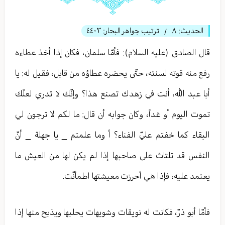
الحديث:
٨
ترتيب جواهر البحار:
٤٤٠٣
/
قال الصادق (عليه السلام): فأمّا سلمان، فكان إذا أخذ عطاءه
رفع منه قوته لسنته، حتّى يحضره عطاؤه من قابل، فقيل له: يا
أبا عبد الله، أنت في زهدك تصنع هذا؟ وإنّك لا تدري لعلّك
تموت اليوم أو غداً، وكان جوابه أن قال: ما لكم لا ترجون لي
البقاء كما خفتم عليّ الفناء؟ أ وما علمتم _ يا جهلة _ أنّ
النفس قد تلتاث على صاحبها إذا لم يكن لها من العيش ما
يعتمد عليه، فإذا هي أحرزت معيشتها اطمأنّت.
فأمّا أبو ذرّ، فكانت له نويقات وشويهات يحلبها ويذبح منها إذا