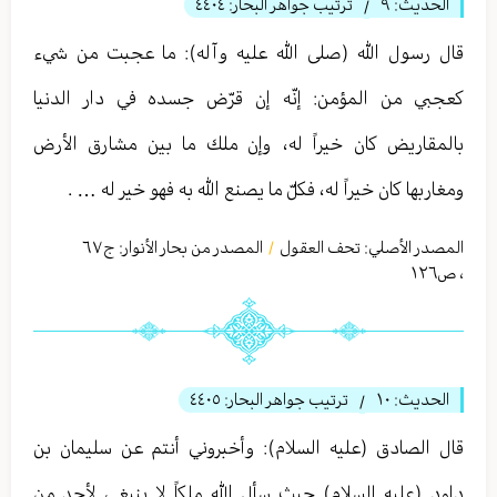
الحديث:
٩
ترتيب جواهر البحار:
٤٤٠٤
/
قال رسول الله (صلى الله عليه وآله): ما عجبت من شيء
كعجبي من المؤمن: إنّه إن قرّض جسده في دار الدنيا
بالمقاريض كان خيراً له، وإن ملك ما بين مشارق الأرض
ومغاربها كان خيراً له، فكلّ ما يصنع الله به فهو خير له … .
المصدر الأصلي:
تحف العقول
المصدر من بحار الأنوار: ج
٦٧
/
،
ص١٢٦
الحديث:
١۰
ترتيب جواهر البحار:
٤٤٠٥
/
قال الصادق (عليه السلام): وأخبروني أنتم عن سليمان بن
داود (عليه السلام) حيث سأل الله ملكاً لا ينبغي لأحد من