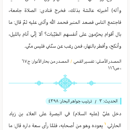
وآله) أخبرته عائشة بذلك، فخرج فنادى: الصلاة جامعة،
فاجتمع الناس فصعد المنبر فحمد الله وأثنى عليه ثمّ قال: ما
بال أقوام يحرّمون على أنفسهم الطيّبات؟ ألا إنّي أنام بالليل،
وأنكح، وأفطر بالنهار، فمن رغب عن سنّتي فليس منّي.
المصدر الأصلي:
تفسير القمي
المصدر من بحار الأنوار: ج
٦٧
/
،
ص١١٦
الحديث:
٣
ترتيب جواهر البحار:
٤٣٩٨
/
دخل عليّ (عليه السلام) في البصرة على العلاء بن زياد
١
الحارثي
يعوده وهو من أصحابه، فلمّا رأى سعة داره قال: ما