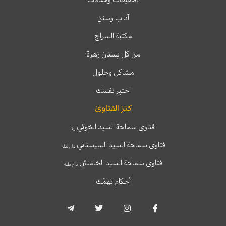
آداب وسنن
مكتبة السراج
من كل بستان زهرة
مشاكل وحلول
اختبر نفسك
كنز الفتاوىٰ
فتاوى سماحة السيد الخوئي
ره
فتاوى سماحة السيد السيستاني
دام ظله
فتاوى سماحة السيد الخامنئي
دام ظله
أحكام تهمّك
T
T
I
F
e
w
n
a
l
i
s
c
e
t
t
e
g
t
a
b