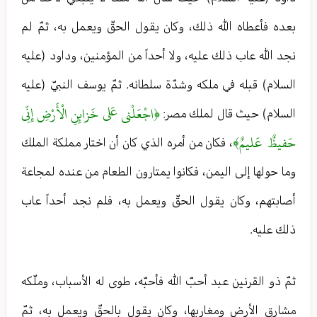
بعده فأعطاه الله ذلك، وكان يقول الحقّ ويعمل به، ثمّ لم
نجد الله عاب ذلك عليه، ولا أحداً من المؤمنين، وداود (عليه
السلام) قبله في ملكه وشدّة سلطانه. ثمّ يوسف النبيّ (عليه
﴿اجْعَلْني‏ عَلى‏ خَزائِنِ الْأَرْضِ إِنِّي
السلام) حيث قال لملك مصر:
حَفيظٌ عَليمٌ﴾
، فكان من أمره الذي كان أن اختار مملكة الملك
وما حولها إلى اليمن، فكانوا يمتارون الطعام من عنده لمجاعة
أصابتهم، وكان يقول الحقّ ويعمل به، فلم نجد أحداً عاب
ذلك عليه.
ثمّ ذو القرنين عبد أحبّ الله فأحبّه، طوى له الأسباب، وملّكه
مشارق الأرض ومغاربها، وكان يقول بالحقّ ويعمل به، ثمّ