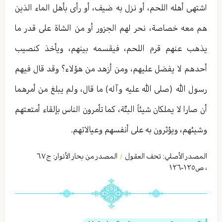
اشتهى أهله اللحم، أو نزل به ضيف، أو رأى بأهل الماء الذين
هم معه خصاصة، نحر لهم الجزور أو من الشاة على قدر ما
يذهب عنهم قرم اللحم، فيقسمه بينهم، ويأخذ كنصيب
أحدهم لا يفضل عليهم، ومن أزهد من هؤلاء؟ وقد قال فيهم
رسول الله (صلى الله عليه وآله) ما قال، ولم يبلغ من أمرهما
أن صارا لا يملكان شيئاً البتّة، كما تأمرون الناس بإلقاء أمتعتهم
وشيئهم، ويؤثرون به على أنفسهم وعيالاتهم.
المصدر الأصلي:
تحف العقول
المصدر من بحار الأنوار: ج
٦٧
/
،
ص١٢٥-١٢٦