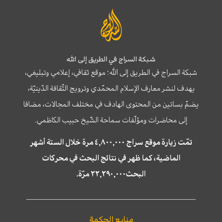
شبكة السراج في الطريق إلى الله
شبكة السراج في الطريق إلى الله؛ موقع ثقافي، إعلامي وتبليغي،
يهدف لنشر معارف الإسلام المحمّدي وترويج الثّقافة الدّينيّة،
يضمّ بساتين من المحتوى الهادف في مختلف المجالات، مضافا
إلى محاضرات ومؤلّفات سماحة الشّيخ حبيب الكاظمي.
تمّت زيارة موقع سراج ٤,٨٠٠,٠٠٠ مرة خلال الستة أشهر
الماضية، كما ظهر في نتائج البحث في محركات
البحث٢٢,٢٩٠,٠٠٠ مرّة.
منابع الحكمة