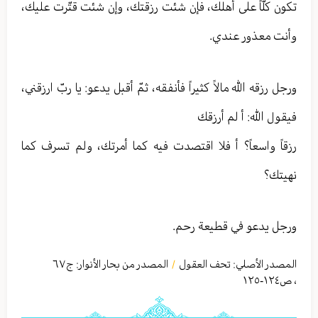
تكون كلّاً على أهلك، فإن شئت رزقتك، وإن شئت قتّرت عليك،
وأنت معذور عندي.
ورجل رزقه الله مالاً كثيراً فأنفقه، ثمّ أقبل يدعو: يا ربّ ارزقني،
فيقول الله: أ لم أرزقك
رزقاً واسعاً؟ أ فلا اقتصدت فيه كما أمرتك، ولم تسرف كما
نهيتك؟
ورجل يدعو في قطيعة رحم.
المصدر الأصلي:
تحف العقول
المصدر من بحار الأنوار: ج
٦٧
/
،
ص١٢٤-١٢٥