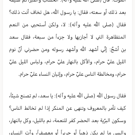
بعد ذلك أو سعته، فقال: يا رسول الله، هل تخاف أنت ذلك؟
فقال (صلى الله عليه وآله): لا، ولكن أستحيي من النعم
المتظاهرة التي لا أجازيها ولا جزءاً من سبعة، فقال سعد
بن أشجّ: إنّي أشهد الله وأشهد رسوله ومن حضرني أنّ نوم
الليل عليّ حرام، والأكل بالنهار عليّ حرام، ولباس الليل عليّ
حرام، ومخالطة الناس عليّ حرام، وإتيان النساء عليّ حرام.
فقال رسول الله (صلى الله عليه وآله): يا سعد، لم تصنع شيئاً،
كيف تأمر بالمعروف وتنهى عن المنكر إذا لم تخالط الناس؟
وسكون البرّية بعد الحضر كفر للنعمة، نم بالليل، وكل بالنهار،
والبس ما لم يكن ذهباً أو حريراً أو معصفراً، وآت النساء،