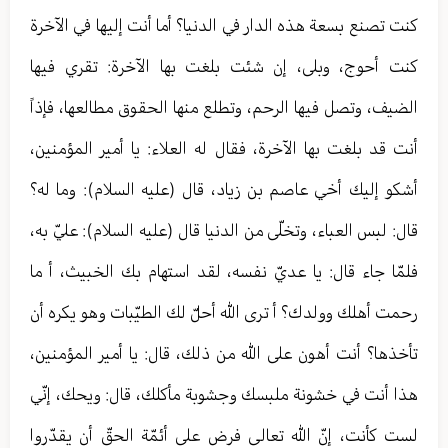
كنت تصنع بسعة هذه الدار في الدنيا؟ أما أنت إليها في الآخرة
كنت أحوج، وبلى، إن شئت بلغت بها الآخرة: تقري فيها
الضيف، وتصل فيها الرحم، وتطلع منها الحقوق مطالعها، فإذاً
أنت قد بلغت بها الآخرة، فقال له العلاء: يا أمير المؤمنين،
أشكو إليك أخي عاصم بن زياد، قال (عليه السلام): وما له؟
قال: لبس العباء، وتخلّى من الدنيا قال (عليه السلام): عليّ به،
فلمّا جاء قال: يا عديّ نفسه، لقد استهام بك الخبيث، أ ما
رحمت أهلك وولدك؟ أ ترى الله أحلّ لك الطيّبات وهو يكره أن
تأخذها؟ أنت أهون على الله من ذلك، قال: يا أمير المؤمنين،
هذا أنت في خشونة ملبسك وجشوبة مأكلك، قال: ويحك، إنّي
لست كأنت، إنّ الله تعالی فرض على أئمّة الحقّ أن يقدّروا