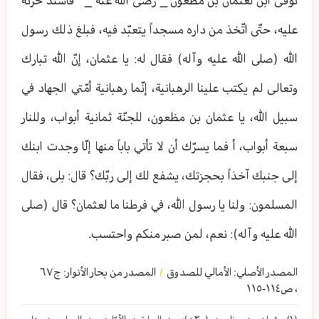
توفّى ابن لعثمان بن مظعون _ رضی الله عنه _
فاشتدّ حزنه
عليه، حتّى اتّخذ من داره مسجداً يتعبّد فيه، فبلغ ذلك رسول
الله (صلى الله عليه وآله) فقال له: يا عثمان، إنّ الله تبارك
وتعالى لم يكتب علينا الرهبانية، إنّما رهبانية أمّتي الجهاد في
سبيل الله، يا عثمان بن مظعون، للجنّة ثمانية أبواب، وللنار
سبعة أبواب، أ فما يسرّك أن لا تأتي باباً منها إلّا وجدت ابنك
إلى جنبك آخذاً بحجزتك، يشفع لك إلى ربّك؟ قال: بلى، فقال
المسلمون: ولنا يا رسول الله، في فرطنا ما لعثمان؟ قال (صلى
الله عليه وآله): نعم، لمن صبر منكم واحتسب.
المصدر الأصلي:
الأمالي للصدوق
المصدر من بحار الأنوار: ج
٦٧
/
،
ص١١٤-١١٥