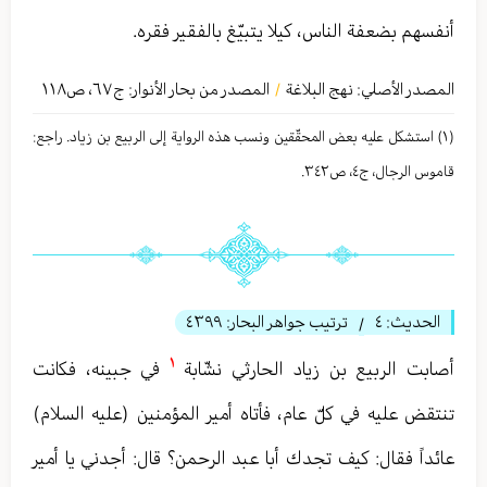
أنفسهم بضعفة الناس، كيلا يتبيّغ بالفقير فقره.
المصدر الأصلي:
نهج البلاغة
المصدر من بحار الأنوار: ج
٦٧
،
ص١١٨
/
(١) استشكل علیه بعض المحقّقین ونسب هذه الروایة إلی الربیع بن زیاد. راجع:
قاموس الرجال، ج٤، ص٣٤٢.
الحديث:
٤
ترتيب جواهر البحار:
٤٣٩٩
/
١
أصابت الربيع بن زياد الحارثي نشّابة
في جبينه، فكانت
تنتقض عليه في كلّ عام، فأتاه أمير المؤمنين (عليه السلام)
عائداً فقال: كيف تجدك أبا عبد الرحمن؟ قال: أجدني يا أمير