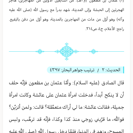
(١) عثمان بن مظعون (م٢هـ): من السابقین الأوّلین من المهاجرین، هاجر
الهجرتین إلی الحبشة وإلی المدینة، شهد بدراً مع رسول الله (صلى الله عليه
وآله) وهو أوّل من مات من المهاجرین بالمدینة، وهو أوّل من دفن بالبقیع.
راجع: الأعلام، ج٤، ص٢١٤.
الحديث:
٢
ترتيب جواهر البحار:
٤٣٩٧
/
قال الصادق (عليه السلام): وأمّا عثمان بن مظعون فإنّه حلف
أن لا ينكح أبداً، فدخلت امرأة عثمان على عائشة وكانت امرأة
جميلة، فقالت عائشة: ما لي أراك متعطّلة؟ قالت: ولمن أتزيّن؟
فوالله، ما قرّبني زوجي منذ كذا وكذا، فإنّه قد ترهّب، ولبس
المسوح، وزهد في الدنيا، فلمّا دخل رسول الله (صلى الله عليه